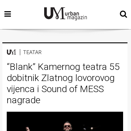
Početna
Vizualne
umjetnosti
Teatar
TEATAR
Književnost
“Blank” Kamernog teatra 55
dobitnik Zlatnog lovorovog
Muzika
vijenca i Sound of MESS
Film
nagrade
Intervju
Kolumne
Kultura