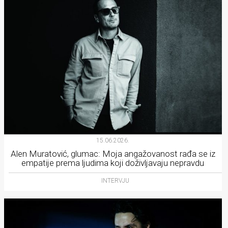
15.06.2026.
Alen Muratović, glumac: Moja angažovanost rađa se iz
empatije prema ljudima koji doživljavaju nepravdu
INTERVJU