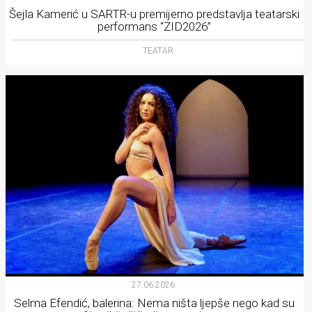
Šejla Kamerić u SARTR-u premijerno predstavlja teatarski
performans “ZID2026”
TEATAR
27.06.2026.
Selma Efendić, balerina: Nema ništa ljepše nego kad su