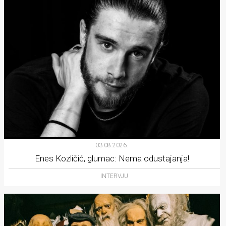
03.08.2026.
Enes Kozličić, glumac: Nema odustajanja!
INTERVJU