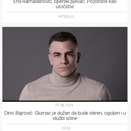
Erol Ramadanović, operski pjevač: Pozorište kao
utočište
INTERVJU
07.08.2026.
Dino Bajrović: Glumac je dužan da bude iskren, ogoljen i u
službi istine
FILM