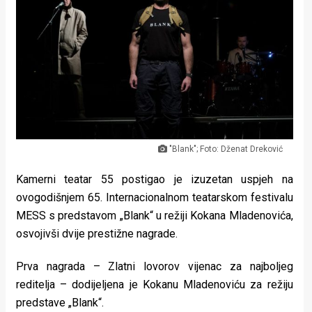
Lifestyle
Beauty
Fashion
Zdravlje
Za
"Blank"; Foto: Dženat Dreković
stolom
Kamerni teatar 55 postigao je izuzetan uspjeh na
Život
ovogodišnjem 65. Internacionalnom teatarskom festivalu
u
MESS s predstavom „Blank“ u režiji Kokana Mladenovića,
osvojivši dvije prestižne nagrade.
pokretu
Prva nagrada – Zlatni lovorov vijenac za najboljeg
Ideje
reditelja – dodijeljena je Kokanu Mladenoviću za režiju
koje
predstave „Blank“.