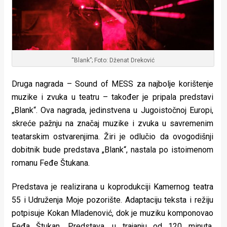
“Blank”; Foto: Dženat Dreković
Druga nagrada – Sound of MESS za najbolje korištenje
muzike i zvuka u teatru – također je pripala predstavi
„Blank“. Ova nagrada, jedinstvena u Jugoistočnoj Europi,
skreće pažnju na značaj muzike i zvuka u savremenim
teatarskim ostvarenjima. Žiri je odlučio da ovogodišnji
dobitnik bude predstava „Blank“, nastala po istoimenom
romanu Feđe Štukana.
Predstava je realizirana u koprodukciji Kamernog teatra
55 i Udruženja Moje pozorište. Adaptaciju teksta i režiju
potpisuje Kokan Mladenović, dok je muziku komponovao
Feđa Štukan. Predstava, u trajanju od 120 minuta,