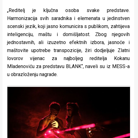
rade
„Reditelj je ključna osoba svake predstave.
Urban
Harmonizacija svih saradnika i elemenata u jedinstven
scenski jezik, koji jasno komunicira s publikom, zahtijeva
Places
inteligenciju, maštu i domišljatost. Zbog njegovih
Aktivizam
jednostavnih, ali izuzetno efektnih izbora, jasnoće i
maštovite upotrebe transpozicije, žiri dodjeljuje Zlatni
Aktuelnosti
lovorov vijenac za najboljeg reditelja Kokanu
Mladenoviću za predstavu BLANK“, naveli su iz MESS-a
Promo
u obrazloženju nagrade.
About
Urban
Magazin