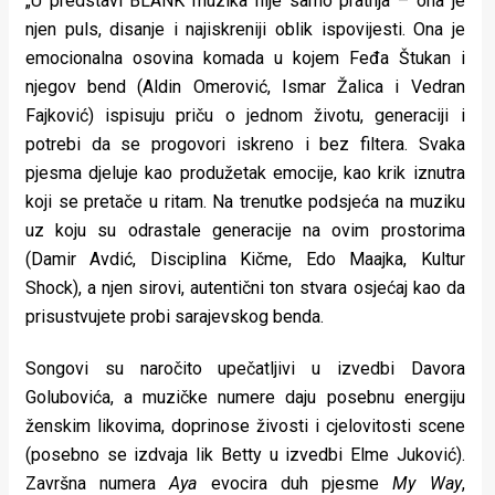
„U predstavi BLANK muzika nije samo pratnja – ona je
njen puls, disanje i najiskreniji oblik ispovijesti. Ona je
emocionalna osovina komada u kojem Feđa Štukan i
njegov bend (Aldin Omerović, Ismar Žalica i Vedran
Fajković) ispisuju priču o jednom životu, generaciji i
potrebi da se progovori iskreno i bez filtera. Svaka
pjesma djeluje kao produžetak emocije, kao krik iznutra
koji se pretače u ritam. Na trenutke podsjeća na muziku
uz koju su odrastale generacije na ovim prostorima
(Damir Avdić, Disciplina Kičme, Edo Maajka, Kultur
Shock), a njen sirovi, autentični ton stvara osjećaj kao da
prisustvujete probi sarajevskog benda.
Songovi su naročito upečatljivi u izvedbi Davora
Golubovića, a muzičke numere daju posebnu energiju
ženskim likovima, doprinose živosti i cjelovitosti scene
(posebno se izdvaja lik Betty u izvedbi Elme Juković).
Završna numera
Aya
evocira duh pjesme
My Way
,