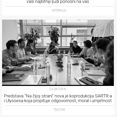
vaši najbitniji ljudi ponosni na vas
INTERVJU
23.06.2026.
Predstava “Na čijoj strani” nova je koprodukcija SARTR-a
i Ulyssesa koja propituje odgovornost, moral i umjetnost
TEATAR