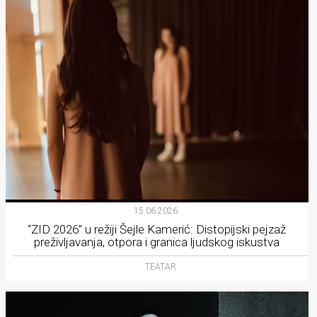
15.06.2026.
“ZID 2026” u režiji Šejle Kamerić: Distopijski pejzaž
preživljavanja, otpora i granica ljudskog iskustva
TEATAR