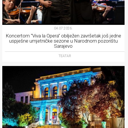
04.07.2026.
Koncertom “Viva la Opera” obilježen završetak još jedne
uspješne umjetničke sezone u Narodnom pozorištu
Sarajevo
TEATAR