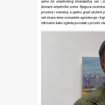
samo čin umjetničkog stvaralaštva, već i zn
rade
domaće umjetničke scene. Njegova recentna izl
prostora i vremena, a ujedno gradi složene po
Urban
rad otvara teme nomadske egzistencije i tr
Places
otkrivamo kako izgleda povratak u prostor vlasti
Aktivizam
Aktuelnosti
Promo
About
Urban
Magazin