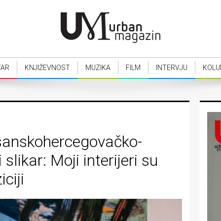
TAR
KNJIŽEVNOST
MUZIKA
FILM
INTERVJU
KOLU
sanskohercegovačko-
likar: Moji interijeri su
ciji