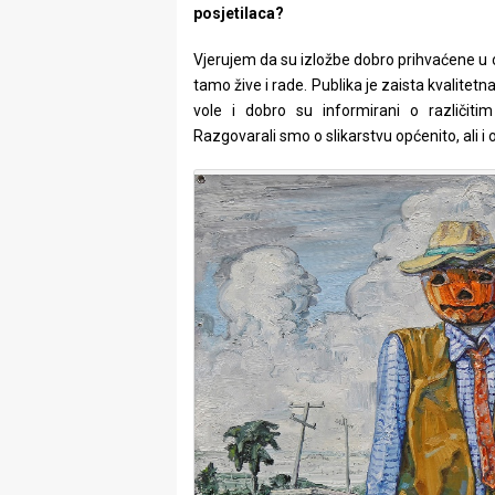
posjetilaca?
Vjerujem da su izložbe dobro prihvaćene u ob
tamo žive i rade. Publika je zaista kvalitetn
vole i dobro su informirani o različit
Razgovarali smo o slikarstvu općenito, ali i