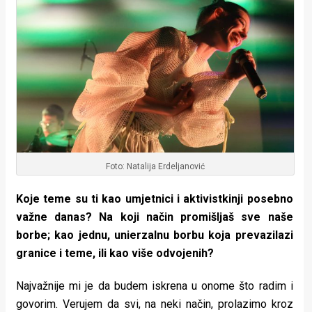
Foto: Natalija Erdeljanović
Koje teme su ti kao umjetnici i aktivistkinji posebno
važne danas? Na koji način promišljaš sve naše
borbe; kao jednu, unierzalnu borbu koja prevazilazi
granice i teme, ili kao više odvojenih?
Najvažnije mi je da budem iskrena u onome što radim i
govorim. Verujem da svi, na neki način, prolazimo kroz