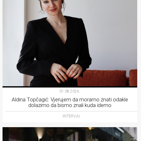
01.08.2026.
Aldina Topčagić: Vjerujem da moramo znati odakle
dolazimo da bismo znali kuda idemo
INTERVJU