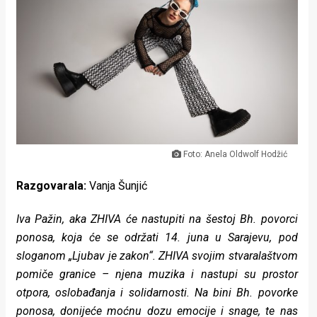
Lifestyle
Beauty
Fashion
Zdravlje
Za
stolom
Foto: Anela Oldwolf Hodžić
Razgovarala:
Vanja Šunjić
Život
u
Iva Pažin, aka ZHIVA će nastupiti na šestoj Bh. povorci
ponosa, koja će se održati 14. juna u Sarajevu, pod
pokretu
sloganom „Ljubav je zakon“. ZHIVA svojim stvaralaštvom
Ideje
pomiče granice – njena muzika i nastupi su prostor
otpora, oslobađanja i solidarnosti. Na bini Bh. povorke
koje
ponosa, donijeće moćnu dozu emocije i snage, te nas