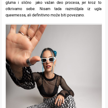
gluma i slično jako važan deo procesa, jer kroz to
otkrivamo sebe. Nisam tada razmišljala iz ugla
queernessa, ali definitivno može biti povezano.