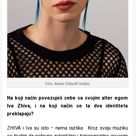
Foto: Anela Oldwolf Hodžić
Na koji način povezuješ sebe sa svojim alter egom
Iva Zhiva, i na koji način se ta dva identiteta
preklapaju?
ZHIVA i Iva su isto – nema razlike. Kroz svoju muziku
se trudim da potpuno autentično i transparentno govorim