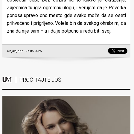
Zajednica tu igra ogromnu ulogu, i verujem da je Povorka
ponosa upravo ono mesto gde svako može da se oseti
prihvaćeno i prigrljeno. Volela bih da svakog ohrabrim, da
zna da nije sam – a i da je potpuno u redu biti svoj.
Objavljeno: 27.05.2025.
PROČITAJTE JOŠ