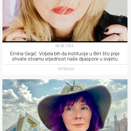
08.08.2026.
Emina Gegić: Voljela bih da institucije u BiH što prije
shvate stvarnu vrijednost naše dijaspore u svijetu
INTERVJU