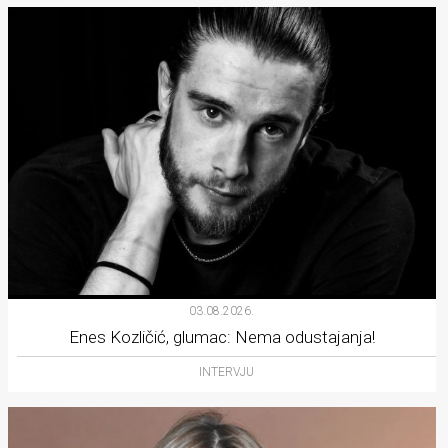
03.08.2026.
Enes Kozličić, glumac: Nema odustajanja!
INTERVJU