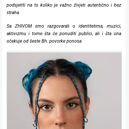
rade
podsjetiti na to koliko je važno živjeti autentično i bez
straha.
Urban
Sa ZHIVOM smo razgovarali o identitetima, muzici,
Places
aktivizmu i tome šta će ponuditi publici, ali i šta ona
Aktivizam
očekuje od šeste Bh. povorke ponosa.
Aktuelnosti
Promo
About
Urban
Magazin