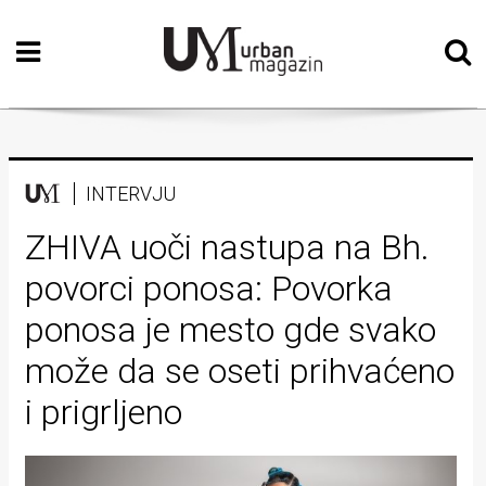
Početna
Vizualne
umjetnosti
Teatar
INTERVJU
Književnost
ZHIVA uoči nastupa na Bh.
povorci ponosa: Povorka
Muzika
ponosa je mesto gde svako
Film
može da se oseti prihvaćeno
Intervju
i prigrljeno
Kolumne
Kultura