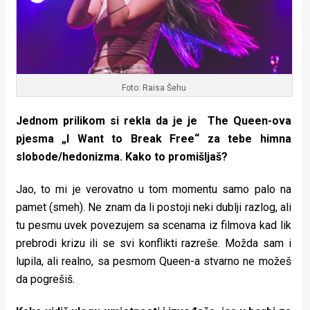
Foto: Raisa Šehu
Jednom prilikom si rekla da je je The Queen-ova
pjesma „I Want to Break Free“ za tebe himna
slobode/hedonizma. Kako to promišljaš?
Jao, to mi je verovatno u tom momentu samo palo na
pamet (smeh). Ne znam da li postoji neki dublji razlog, ali
tu pesmu uvek povezujem sa scenama iz filmova kad lik
prebrodi krizu ili se svi konflikti razreše. Možda sam i
lupila, ali realno, sa pesmom Queen-a stvarno ne možeš
da pogrešiš.