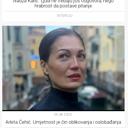
Nadža Karić: Ljudi ne trebaju još odgovora, nego
hrabrost da postave pitanje
INTERVJU
05.08.2026.
Arleta Ćehić: Umjetnost je čin oblikovanja i oslobađanja