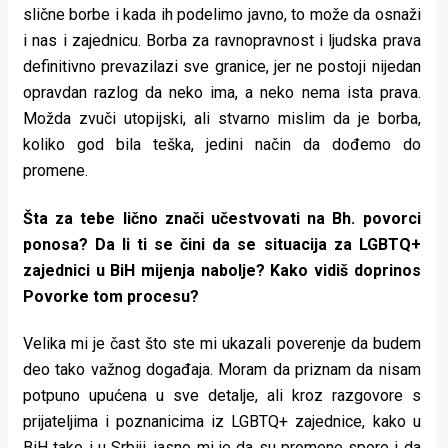
slične borbe i kada ih podelimo javno, to može da osnaži
i nas i zajednicu. Borba za ravnopravnost i ljudska prava
definitivno prevazilazi sve granice, jer ne postoji nijedan
opravdan razlog da neko ima, a neko nema ista prava.
Možda zvuči utopijski, ali stvarno mislim da je borba,
koliko god bila teška, jedini način da dođemo do
promene.
Šta za tebe lično znači učestvovati na Bh. povorci
ponosa? Da li ti se čini da se situacija za LGBTQ+
zajednici u BiH mijenja nabolje? Kako vidiš doprinos
Povorke tom procesu?
Velika mi je čast što ste mi ukazali poverenje da budem
deo tako važnog događaja. Moram da priznam da nisam
potpuno upućena u sve detalje, ali kroz razgovore s
prijateljima i poznanicima iz LGBTQ+ zajednice, kako u
BiH tako i u Srbiji, jasno mi je da su promene spore i da