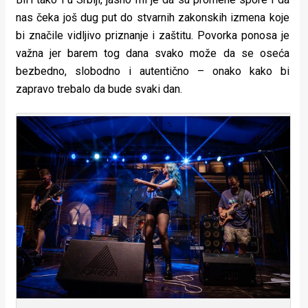
nas čeka još dug put do stvarnih zakonskih izmena koje
bi značile vidljivo priznanje i zaštitu. Povorka ponosa je
važna jer barem tog dana svako može da se oseća
bezbedno, slobodno i autentično – onako kako bi
zapravo trebalo da bude svaki dan.