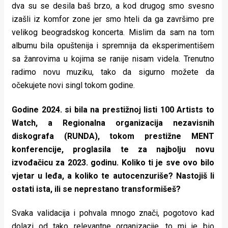
dva su se desila baš brzo, a kod drugog smo svesno
izašli iz komfor zone jer smo hteli da ga završimo pre
velikog beogradskog koncerta. Mislim da sam na tom
albumu bila opuštenija i spremnija da eksperimentišem
sa žanrovima u kojima se ranije nisam videla. Trenutno
radimo novu muziku, tako da sigurno možete da
očekujete novi singl tokom godine.
Godine 2024. si bila na prestižnoj listi 100 Artists to
Watch, a Regionalna organizacija nezavisnih
diskografa (RUNDA), tokom prestižne MENT
konferencije, proglasila te za najbolju novu
izvođačicu za 2023. godinu. Koliko ti je sve ovo bilo
vjetar u leđa, a koliko te autocenzuriše? Nastojiš li
ostati ista, ili se neprestano transformišeš?
Svaka validacija i pohvala mnogo znači, pogotovo kad
dolazi od tako relevantne organizacije, to mi je bio