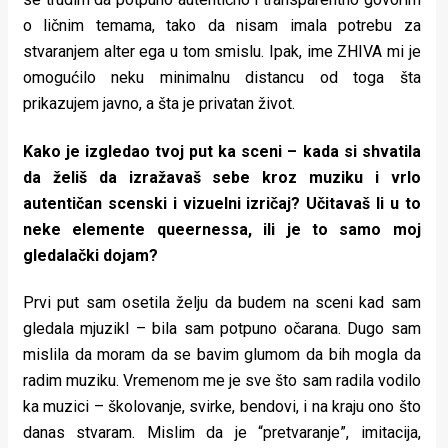
o ličnim temama, tako da nisam imala potrebu za
stvaranjem alter ega u tom smislu. Ipak, ime ZHIVA mi je
omogućilo neku minimalnu distancu od toga šta
prikazujem javno, a šta je privatan život.
Kako je izgledao tvoj put ka sceni – kada si shvatila
da želiš da izražavaš sebe kroz muziku i vrlo
autentičan scenski i vizuelni izričaj? Učitavaš li u to
neke elemente queernessa, ili je to samo moj
gledalački dojam
?
Prvi put sam osetila želju da budem na sceni kad sam
gledala mjuzikl – bila sam potpuno očarana. Dugo sam
mislila da moram da se bavim glumom da bih mogla da
radim muziku. Vremenom me je sve što sam radila vodilo
ka muzici – školovanje, svirke, bendovi, i na kraju ono što
danas stvaram. Mislim da je “pretvaranje”, imitacija,