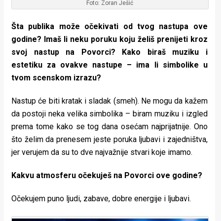
Foto: Zoran Ješić
Šta publika može očekivati od tvog nastupa ove
godine? Imaš li neku poruku koju želiš prenijeti kroz
svoj nastup na Povorci? Kako biraš muziku i
estetiku za ovakve nastupe – ima li simbolike u
tvom scenskom izrazu?
Nastup će biti kratak i sladak (smeh). Ne mogu da kažem
da postoji neka velika simbolika – biram muziku i izgled
prema tome kako se tog dana osećam najprijatnije. Ono
što želim da prenesem jeste poruka ljubavi i zajedništva,
jer verujem da su to dve najvažnije stvari koje imamo.
Kakvu atmosferu očekuješ na Povorci ove godine?
Očekujem puno ljudi, zabave, dobre energije i ljubavi.