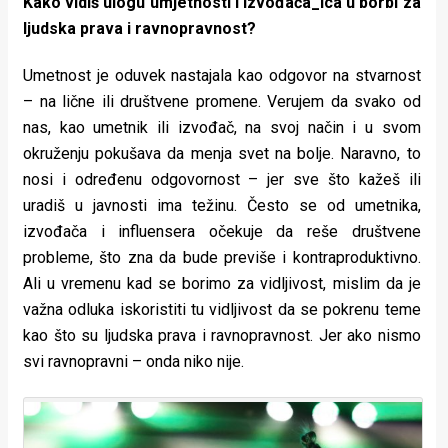
Kako vidiš ulogu umjetnosti i izvođača_ica u borbi za
ljudska prava i ravnopravnost?
Umetnost je oduvek nastajala kao odgovor na stvarnost
– na lične ili društvene promene. Verujem da svako od
nas, kao umetnik ili izvođač, na svoj način i u svom
okruženju pokušava da menja svet na bolje. Naravno, to
nosi i određenu odgovornost – jer sve što kažeš ili
uradiš u javnosti ima težinu. Često se od umetnika,
izvođača i influensera očekuje da reše društvene
probleme, što zna da bude previše i kontraproduktivno.
Ali u vremenu kad se borimo za vidljivost, mislim da je
važna odluka iskoristiti tu vidljivost da se pokrenu teme
kao što su ljudska prava i ravnopravnost. Jer ako nismo
svi ravnopravni – onda niko nije.