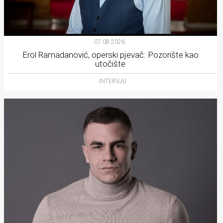
07.08.2026.
Erol Ramadanović, operski pjevač: Pozorište kao
utočište
INTERVJU