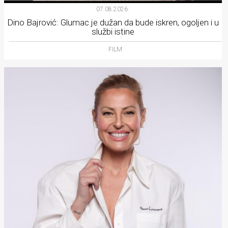
07.08.2026.
Dino Bajrović: Glumac je dužan da bude iskren, ogoljen i u
službi istine
FILM