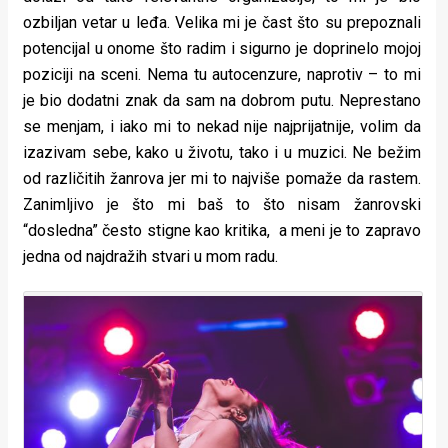
ozbiljan vetar u leđa. Velika mi je čast što su prepoznali
potencijal u onome što radim i sigurno je doprinelo mojoj
poziciji na sceni. Nema tu autocenzure, naprotiv – to mi
je bio dodatni znak da sam na dobrom putu. Neprestano
se menjam, i iako mi to nekad nije najprijatnije, volim da
izazivam sebe, kako u životu, tako i u muzici. Ne bežim
od različitih žanrova jer mi to najviše pomaže da rastem.
Zanimljivo je što mi baš to što nisam žanrovski
“dosledna” često stigne kao kritika, a meni je to zapravo
jedna od najdražih stvari u mom radu.