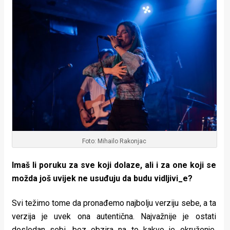
Foto: Mihailo Rakonjac
Imaš li poruku za sve koji dolaze, ali i za one koji se
možda još uvijek ne usuđuju da budu vidljivi_e?
Svi težimo tome da pronađemo najbolju verziju sebe, a ta
verzija je uvek ona autentična. Najvažnije je ostati
dosledan sebi, bez obzira na to kakvo je okruženje.