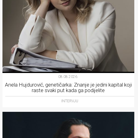
08.08.2026.
Anela Hujdurović, genetičarka: Znanje je jedini kapital koji
raste svaki put kada ga podijelite
INTERVJU