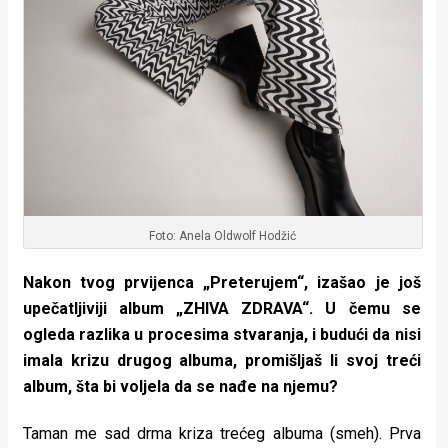
Foto: Anela Oldwolf Hodžić
Nakon tvog prvijenca „Preterujem“, izašao je još
upečatljiviji album „ZHIVA ZDRAVA“. U čemu se
ogleda razlika u procesima stvaranja, i budući da nisi
imala krizu drugog albuma, promišljaš li svoj treći
album, šta bi voljela da se nađe na njemu?
Taman me sad drma kriza trećeg albuma (smeh). Prva