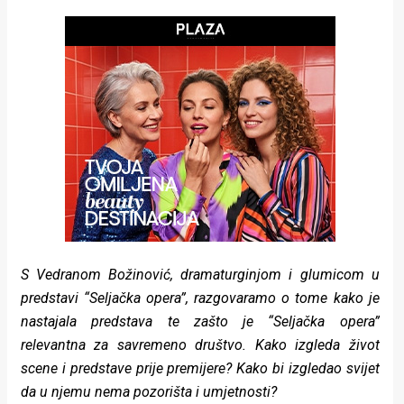
rade
Urban
Places
Aktivizam
Aktuelnosti
Promo
About
Urban
S Vedranom Božinović, dramaturginjom i glumicom u
predstavi “Seljačka opera”, razgovaramo o tome kako je
Magazin
nastajala predstava te zašto je “Seljačka opera”
relevantna za savremeno društvo. Kako izgleda život
scene i predstave prije premijere? Kako bi izgledao svijet
da u njemu nema pozorišta i umjetnosti?