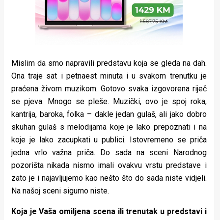
Mislim da smo napravili predstavu koja se gleda na dah.
Ona traje sat i petnaest minuta i u svakom trenutku je
praćena živom muzikom. Gotovo svaka izgovorena riječ
se pjeva. Mnogo se pleše. Muzički, ovo je spoj roka,
kantrija, baroka, folka – dakle jedan gulaš, ali jako dobro
skuhan gulaš s melodijama koje je lako prepoznati i na
koje je lako zacupkati u publici. Istovremeno se priča
jedna vrlo važna priča. Do sada na sceni Narodnog
pozorišta nikada nismo imali ovakvu vrstu predstave i
zato je i najavljujemo kao nešto što do sada niste vidjeli.
Na našoj sceni sigurno niste.
Koja je Vaša omiljena scena ili trenutak u predstavi i