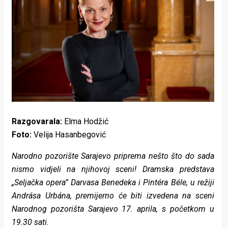
Lifestyle
Beauty
Fashion
Zdravlje
Za
stolom
Razgovarala:
Elma Hodžić
Život
Foto:
Velija Hasanbegović
u
Narodno pozorište Sarajevo priprema nešto što do sada
nismo vidjeli na njihovoj sceni! Dramska predstava
pokretu
„Seljačka opera” Darvasa Benedeka i Pintéra Béle, u režiji
Ideje
Andrása Urbána, premijerno će biti izvedena na sceni
Narodnog pozorišta Sarajevo 17. aprila, s početkom u
koje
19.30 sati.