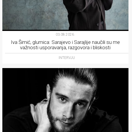
03.08.2026.
Iva Šimić, glumica: Sarajevo i Sarajlije naučili su me
važnosti usporavanja, razgovora i bliskosti
INTERVJU