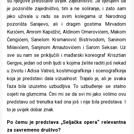
su njegove predstave uvijek zajedništvo. Ja vjerujem da
je pozorište zajedništvo, tim a ne soliranje, i zato sam
jako uživala u radu sa svim kolegama iz Narodnog
pozorišta Sarajevo, ali i dragim gostima Mirvadom
Kurićem, Amrom Kapidžić, Aldinom Omerovićem, Makom
Čengićem, Sanelom Krsmanović Bistrivodom, Saninom
Milavićem, Sanjinom Arnautovićem i Sarom Seksan. Uz
sve su nam se priključili i mađarski koreograf Krisztian
Gergye, jedan od onih ljudi s kojima želite raditi još nekad
u životu i Adisa Vatreš, kostimografkinja i scenografkinja
koja je predstavi dala vizualnost. Trajalo je, ali je svaka
faza bila izuzetno uzbudljiva. To uzbuđenje se stalno
osjeti na glumcima. Čini mi se da svi mi jako volimo ovu
predstavu od trenutka kad ona još i nije bila predstava. I
to je uvijek dobar znak.
Po čemu je predstava „Seljačka opera“ relevantna
za savremeno društvo?