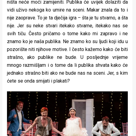
ništa neće moći zamijeniti. Publika će uvijek dolaziti da
vidi uživo nekoga ko umire na sceni. Makar znala da to i
nije zaoprave. To je ta dječija igra – šta je tu stvarno, a šta
nije. Jer su neke stvari itekako stvarne, itekako nas se
svih tiču. Često pričamo o tome kako mi zapravo i ne
znamo ko je naša publika. Ne znamo ko su ljudi koji idu u
pozorište niti njihove motive. I često kažemo kako će biti
strašno, ako publike ne bude. U posljednje vrijeme
mnogo razmišljam i o tome da li publika shvata kako će
jednako strašno biti ako ne bude nas na sceni. Jer, s kim
ćete se onda smijati i plakati?