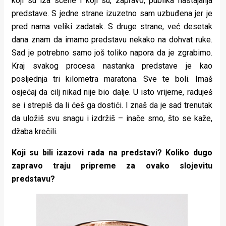
koji su iza scene i koji su, zapravo, publika nastajanja
predstave. S jedne strane izuzetno sam uzbuđena jer je
pred nama veliki zadatak. S druge strane, već desetak
dana znam da imamo predstavu nekako na dohvat ruke.
Sad je potrebno samo još toliko napora da je zgrabimo.
Kraj svakog procesa nastanka predstave je kao
posljednja tri kilometra maratona. Sve te boli. Imaš
osjećaj da cilj nikad nije bio dalje. U isto vrijeme, raduješ
se i strepiš da li ćeš ga dostići. I znaš da je sad trenutak
da uložiš svu snagu i izdržiš – inače smo, što se kaže,
džaba krečili.
Koji su bili izazovi rada na predstavi? Koliko dugo
zapravo traju pripreme za ovako slojevitu
predstavu?