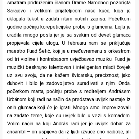
smatram pridruženim članom Drame Narodnog pozorišta
Sarajevo i velikom prijateljicom naše kuće, koja je
uklapala tekst u zadati ritam notnih zapisa. Početkom
godine počinju korepeticijske probe s glumcima. Lejla je
uradila mnogo posla jer je sa svakim od devet glumaca
propjevala cijelu ulogu. U februaru nam se priključuje
maestro Fuad Šetić, koji je u međuvremenu s orkestrom
od tri violine i kontrabasom uvježbavao muziku. Fuad je
muzički beskrajno talentovan i inteligentan mladi čovjek
uz svu svoju, da ne kažem švicarsku, preciznost, jako
duhovit i bilo je zadovoljstvo surađivati s njim. Onda,
početkom marta, počinju probe s rediteljem Andrásem
Urbánom koji radi na način da predstava uvijek nastaje iz
onih glumaca koji će je igrati. Mnogo smo improvizovali
na zadate teme, koje su uvijek bile u vezi s komadom.
Volim način na koji András radi jer je uvijek dobar za
ansambl – on uspijeva da iz ljudi izvuče ono najbolje, ali