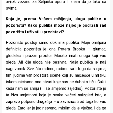
uvijek vezane za Seljačku operu. I znam da je tako sa
svima.
Koja je, prema Vašem mišljenju, uloga publike u
pozorištu? Kako publika može najbolje podržati rad
pozorišta i uživati u predstavi?
Pozorište postoji samo dok ima publiku. Moja omiljena
definicija pozorišta je ona Petera Brooka – glumac,
gledalac i prazan prostor. Morate imati onoga koji vas
gleda. Ali čija uloga nije pasivna. Naša publika je naš
sagovornik. Sve što radimo, radimo radi toga da s njima,
tim ljudima van prostora scene koji su najčešće u mraku,
iskomuniciramo one stvari koje nas se duboko tiču. Čak i
kada nam se smiju (ili se smijemo zajedno). Pozorište je
ta živa umjetnost koja je svake večeri naizgled ista, a
zapravo potpuno drugačija – u zavisnosti od toga ko vas
gleda. Zato jer je jedinstveno, mislim da je vječno. I da ga