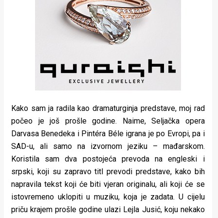
Kako sam ja radila kao dramaturginja predstave, moj rad
počeo je još prošle godine. Naime, Seljačka opera
Darvasa Benedeka i Pintéra Béle igrana je po Evropi, pa i
SAD-u, ali samo na izvornom jeziku – mađarskom.
Koristila sam dva postojeća prevoda na engleski i
srpski, koji su zapravo titl prevodi predstave, kako bih
napravila tekst koji će biti vjeran originalu, ali koji će se
istovremeno uklopiti u muziku, koja je zadata. U cijelu
priču krajem prošle godine ulazi Lejla Jusić, koju nekako