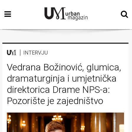
Početna
Vizualne
umjetnosti
Teatar
INTERVJU
Književnost
Vedrana Božinović, glumica,
dramaturginja i umjetnička
Muzika
direktorica Drame NPS-a:
Film
Pozorište je zajedništvo
Intervju
Kolumne
Kultura