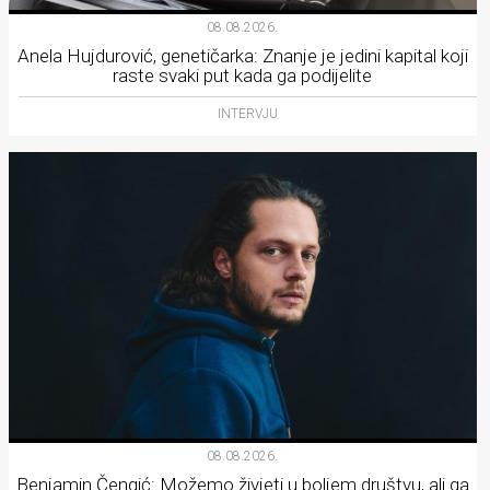
08.08.2026.
Anela Hujdurović, genetičarka: Znanje je jedini kapital koji
raste svaki put kada ga podijelite
INTERVJU
08.08.2026.
Benjamin Čengić: Možemo živjeti u boljem društvu, ali ga