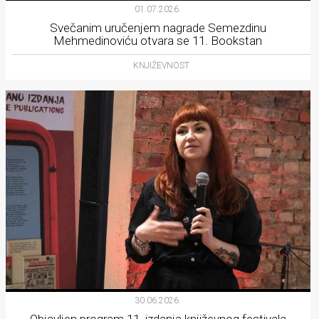
01.07.2026.
Svečanim uručenjem nagrade Semezdinu
Mehmedinoviću otvara se 11. Bookstan
KNJIŽEVNOST
30.06.2026.