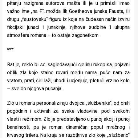
pitanju razigrana autorova mašta ili je u primisli imao
važno ime „na F“, možda lik Goetheova junaka Fausta, ili
drugu „faustovsku“ figuru iz koje na čudesan način izviru
fikcijski junaci i junakinje, njihove sudbine i ukupna
atmosfera romana – to ostaje zagonetkom.
***
Rat je, reklo bi se sagledavajući cjelinu rukopisa, pojavni
oblik zla koje stalno rovari među nama, puše nam za
vratom, prati, širi laži, uhodi i ucjenjuje, pletući vrzino kolo
– sve do njegova pucanja.
Zlo u romanu personaliziraju dvojica „službenika“, od onih
pogodnih i aktivnih za svake vladavine, pod svakom
vlasti i režimom. Zlo je predstavljeno u punoj akciji i punoj
banalnosti, pa je roman dinamičan poput mračnog i
krvavog trilera. Na kraju se razotkriva zlo koje „službeno“