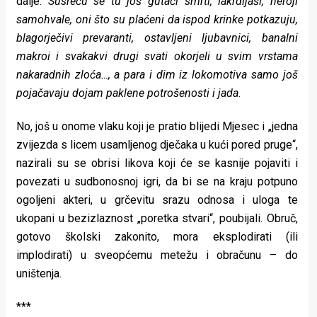
dalje:
Susreću se tu još gutači smrti, lakrdijaši, heroji
samohvale, oni što su plaćeni da ispod krinke potkazuju,
blagorječivi prevaranti, ostavljeni ljubavnici, banalni
makroi i svakakvi drugi svati okorjeli u svim vrstama
nakaradnih zloća…, a para i dim iz lokomotiva samo još
pojačavaju dojam paklene potrošenosti i jada
.
No, još u onome vlaku koji je pratio blijedi Mjesec i „jedna
zvijezda s licem usamljenog dječaka u kući pored pruge“,
nazirali su se obrisi likova koji će se kasnije pojaviti i
povezati u sudbonosnoj igri, da bi se na kraju potpuno
ogoljeni akteri, u grčevitu srazu odnosa i uloga te
ukopani u bezizlaznost „poretka stvari“, poubijali. Obruč,
gotovo školski zakonito, mora eksplodirati (ili
implodirati) u sveopćemu metežu i obračunu – do
uništenja.
***