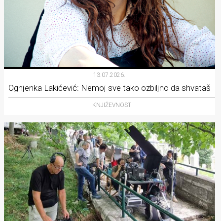
13.07.2026.
Ognjenka Lakićević: Nemoj sve tako ozbiljno da shvataš
KNJIŽEVNOST