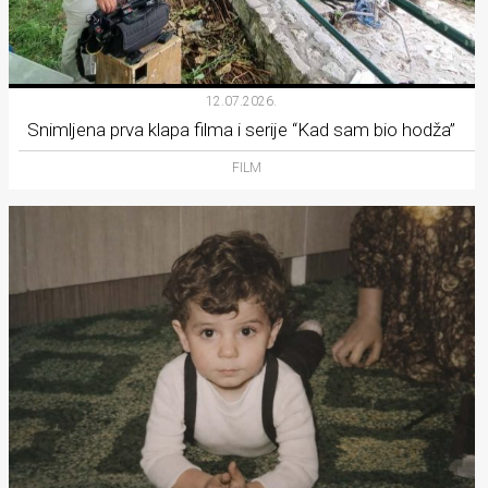
12.07.2026.
Snimljena prva klapa filma i serije “Kad sam bio hodža”
FILM