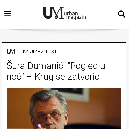
Početna
Vizualne
umjetnosti
Teatar
KNJIŽEVNOST
Književnost
Šura Dumanić: “Pogled u
noć” – Krug se zatvorio
Muzika
Film
Intervju
Kolumne
Kultura