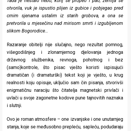
Tada je nestalo nebo, konj se propeo i pao, zemlja se
otvorila, vuk je ispustio plijen iz gubice i pobjegao pred
crnim sjenama ustalim iz starih grobova, a ona se
pretvorila u mjesečinu nad mirisom smrti i izgubljenom
slikom Bogorodice…
Razaranje obitelji nije slučajno, nego rezultat pomnog,
višegodišnjeg i zlonamjernog djelovanja jednoga
državnog službenika, revnoga, pohotnog i bez
(samo)kontrole, što pisac vješto koristi ispisujući
dramatičan (i dramaturški) tekst koji je vješto, u krug
realnosti koju opisuje, uključio sam čin pisanja, stvorivši
enigmatičnu naraciju što čitatelja magnetski privlači i
uvlači u svoje zagonetne kodove pune tajnovitih naznaka
i slutnji.
Ovo je roman atmosfere – one izvanjske i one unutarnjeg
stanja, koje se međusobno prepleću, sapleću, podudaraju