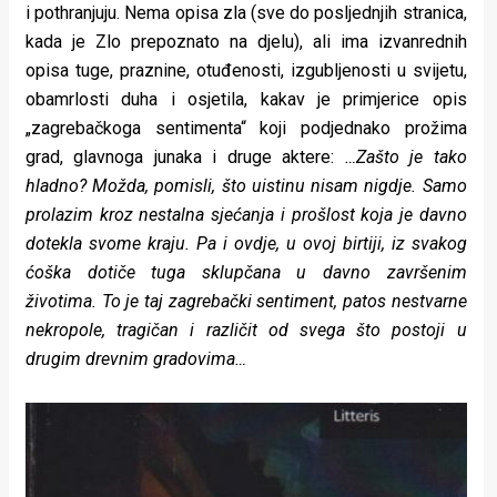
i pothranjuju. Nema opisa zla (sve do posljednjih stranica,
kada je Zlo prepoznato na djelu), ali ima izvanrednih
opisa tuge, praznine, otuđenosti, izgubljenosti u svijetu,
obamrlosti duha i osjetila, kakav je primjerice opis
„zagrebačkoga sentimenta“ koji podjednako prožima
grad, glavnoga junaka i druge aktere:
…Zašto je tako
hladno? Možda, pomisli, što uistinu nisam nigdje. Samo
prolazim kroz nestalna sjećanja i prošlost koja je davno
dotekla svome kraju. Pa i ovdje, u ovoj birtiji, iz svakog
ćoška dotiče tuga sklupčana u davno završenim
životima. To je taj zagrebački sentiment, patos nestvarne
nekropole, tragičan i različit od svega što postoji u
drugim drevnim gradovima…