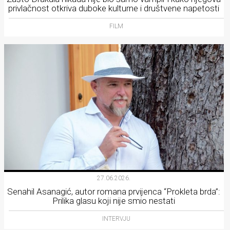
privlačnost otkriva duboke kulturne i društvene napetosti
FILM
27.06.2026.
Senahil Asanagić, autor romana prvijenca “Prokleta brda”:
Prilika glasu koji nije smio nestati
INTERVJU