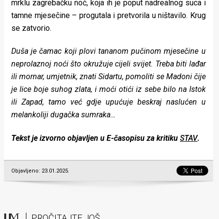
mrklu zagrebačku noć, koja ih je poput nadrealnog suca i
tamne mjesečine – progutala i pretvorila u ništavilo. Krug
se zatvorio.
Duša je čamac koji plovi tananom pučinom mjesečine u
neprolaznoj noći što okružuje cijeli svijet. Treba biti lađar
ili mornar, umjetnik, znati Sidartu, pomoliti se Madoni čije
je lice boje suhog zlata, i moći otići iz sebe bilo na Istok
ili Zapad, tamo već gdje upućuje beskraj naslućen u
melankoliji dugačka sumraka…
Tekst je izvorno objavljen u E-časopisu za kritiku
STAV
.
Objavljeno: 23.01.2025.
PROČITAJTE JOŠ