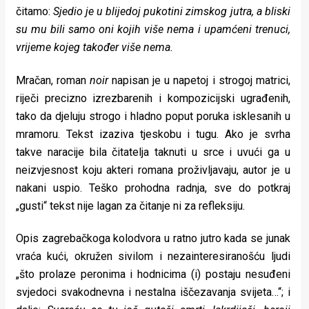
čitamo:
Sjedio je u blijedoj pukotini zimskog jutra, a bliski
su mu bili samo oni kojih više nema i upamćeni trenuci,
vrijeme kojeg također više nema.
Mračan, roman
noir
napisan je u napetoj i strogoj matrici,
riječi precizno izrezbarenih i kompozicijski ugrađenih,
tako da djeluju strogo i hladno poput poruka isklesanih u
mramoru. Tekst izaziva tjeskobu i tugu. Ako je svrha
takve naracije bila čitatelja taknuti u srce i uvući ga u
neizvjesnost koju akteri romana proživljavaju, autor je u
nakani uspio. Teško prohodna radnja, sve do potkraj
„gusti“ tekst nije lagan za čitanje ni za refleksiju.
Opis zagrebačkoga kolodvora u ratno jutro kada se junak
vraća kući, okružen sivilom i nezainteresiranošću ljudi
„što prolaze peronima i hodnicima (i) postaju nesuđeni
svjedoci svakodnevna i nestalna iščezavanja svijeta…“; i