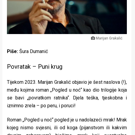
Lifestyle
Beauty
Fashion
Marijan Grakalić
Zdravlje
Piše:
Šura Dumanić
Za
stolom
Povratak – Puni krug
Život
Tijekom 2023. Marijan Grakalić objavio je šest naslova (!),
među kojima roman „Pogled u noć“ kao dio trilogije koja
u
se bavi „povratkom ratnika“. Djela teška, tjeskobna i
pokretu
iznimno zrela – po peru, i poruci!
Ideje
Roman „Pogled u noć“ pogled je u nadolazeći mrak! Mrak
koje
kojeg nismo svjesni, ili od koga (pijanstvom ili kakvim