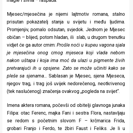
magle i sivila – raspada.
Mjesec/mjesečina je nijemi lajtmotiv romana, stalno
prisutan pokazatelj stanja u svijetu i među ljudima.
Promjenjiv, pomalo odsutan, svjedok. Jednom je Mjesec
običan – blijed, potom hladan, ili slab, u drugom trenutku
vidjet će ga autor crnim:
Prošle noći u kupeu vagona sjala
je mjesečina onog crnog mjeseca koji vlada nebom
nakon uštapa i koja ima moć da ulazi u pigmente živih
pretvarajući ih u opsjene. Zato se može učiniti kako se
pleše sa sjenama…
Sablasan je Mjesec, sjena Mjeseca,
njegov trag, i trag još uvijek nedorečenog, neotkrivenog
(tek naslućenog) značenja ovakvog „pogleda na svijet“.
Imena aktera romana, počevši od obitelji glavnoga junaka
Filipa: otac Ferenc, majka Fani i sestra Flora, nastavljaju
se redom s početnim slovom F – krčmarica Frida,
grobari Franjo i Ferdo, te žbiri Faust i Feliks. Je li u