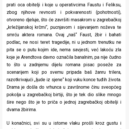
prati oca obitelji i koje u operativcima Faustu i Feliksu,
zbog njihove revnosti i pokvarenosti (pohotnosti),
otvoreno djeluje, što će završiti masakrom u zagrebačkoj
„krležijanskoj krčmi“, pucnjavom i sijevanjem noževa te
smrću aktera romana. Ovaj „naš“ Faust, žbir i bahati
podlac, ne nosi teret tragedije, ni u jednom trenutku ne
pita se o putu kojim ide, nema savjesti, već lakoću zla
koje je Arendtova davno označila banalnim, pa nije čudno
to što u zadnjemu dijelu romana pisac poseže za
scenarijem koji po svemu pripada baš žanru trilera,
razotkrivajući „ljude iz sjene“ koji vuku konce tuđih života.
Drama je došla do vrhunca u završnome činu sveopćeg
pokolja u zagrebačkoj birtiji, što je tek dio slike mnogo
šire nego što je to priča o jednoj zagrebačkoj obitelji i
dvama žbirima.
U konačnici, svi su u istome vlaku prošli kroz gustu i