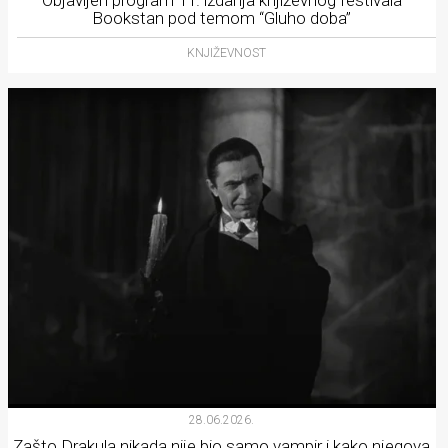
Objavljen program 11. izdanja književnog festivala
Bookstan pod temom “Gluho doba”
KNJIŽEVNOST
28.06.2026.
Zašto Drakula nikada nije bio samo vampir i kako njegova