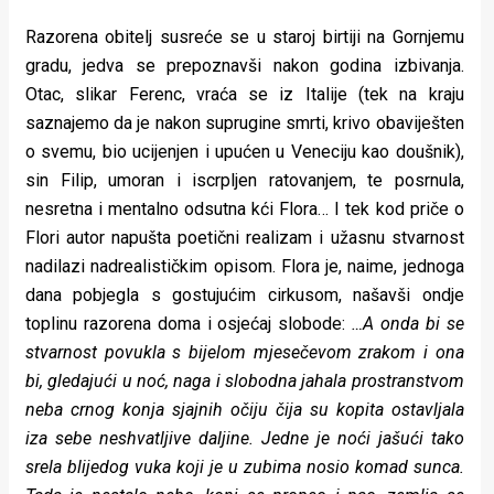
Razorena obitelj susreće se u staroj birtiji na Gornjemu
gradu, jedva se prepoznavši nakon godina izbivanja.
Otac, slikar Ferenc, vraća se iz Italije (tek na kraju
saznajemo da je nakon suprugine smrti, krivo obaviješten
o svemu, bio ucijenjen i upućen u Veneciju kao doušnik),
sin Filip, umoran i iscrpljen ratovanjem, te posrnula,
nesretna i mentalno odsutna kći Flora… I tek kod priče o
Flori autor napušta poetični realizam i užasnu stvarnost
nadilazi nadrealističkim opisom. Flora je, naime, jednoga
dana pobjegla s gostujućim cirkusom, našavši ondje
toplinu razorena doma i osjećaj slobode:
…A onda bi se
stvarnost povukla s bijelom mjesečevom zrakom i ona
bi, gledajući u noć, naga i slobodna jahala prostranstvom
neba crnog konja sjajnih očiju čija su kopita ostavljala
iza sebe neshvatljive daljine. Jedne je noći jašući tako
srela blijedog vuka koji je u zubima nosio komad sunca.