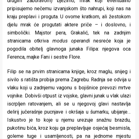
drugim zaboravom) bježimo, mrak koji eventualno
rade
pripisujemo nečemu izvanjskom što nahrupi, koji nas na
kraju preplavi i proguta. U ovome kratkom, ali žestokom
Urban
djelu mrak će progutati aktere priče – i doslovno, i
Places
simbolički. Majstor pera, Grakalić, tek na zadnjim
stranicama otkriva
modus operandi
nesreće koja je
Aktivizam
pogodila obitelj glavnoga junaka Filipa: njegova oca
Aktuelnosti
Ferenca, majke Fani i sestre Flore.
Promo
Filip se na prvim stranicama knjige, kroz maglu, snijeg i
sivilo s ratišta probija prema Zagrebu. Radnja se odvija u
About
vlaku koji u zadnjemu vagonu s bojišnice prevozi mrtve
Urban
vojnike. Dobivši otpust iz vojske, glavni junak u vlak ulazi
iscrpljen ratovanjem, ali se u njegovoj glavi nastavlja
Magazin
delirij jučerašnje pucnjave i okršaja u šumarku, ubijanje…
Iskustvo je to koje u njemu urezuje snažnu brazdu,
pukotinu bića, kroz koju ga preplavljuje osjećaj besmisla,
goleme tuge i usamljenosti, pa na jednome mjestu