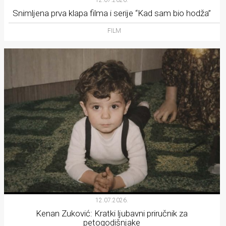
Snimljena prva klapa filma i serije “Kad sam bio hodža”
FILM
12.07.2026.
Kenan Zuković: Kratki ljubavni priručnik za
petogodišnjake