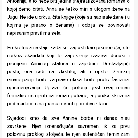
Antonnija, a to neće biti jedina (ne)realizovana romansa o
kojoj ćemo čitati. Anna se teško miri s ulogom žene na
Jugu. Ne ide u crkvu, čita knjige (koje su napisale žene i u
kojima je pisano o ženama) i odbija se povinovati
nepisanim pravilima sela.
Prekretnica nastaje kada se zaposli kao pismonoša, što
uprkos skandalu koji to zaposlenje izaziva, donosi i
promjenu Anninog statusa u zajednici. Dostavljajući
poštu, ona radi na vlastitoj, ali i opštoj ženskoj
emancipaciji, borbi za pravo glasa, borbi protiv fašizma,
opismenjavanju. Upravo će potonji gest ovaj roman
formalno usmjeriti na roman potrage, a poruka skrivena
pod markicom na pismu otvoriti porodične tajne.
Svjedoci smo da sve Annine borbe ni danas nisu
završene. Njen iznenađujuće savremen lik za prvu
polovinu prošlog stoljeća, te njen autentičan feminizam