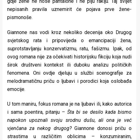
gdje žene ne nose pantalone i ne piju rakiju. Taj svijet
rade
nepisanih pravila uznemirit će pojava prve žene-
pismonoše.
Urban
Places
Giannone nas vodi kroz nekoliko decenija oko Drugog
svjetskog rata i pripovijeda o emancipaciji žena,
Aktivizam
suprotstavljanju konzervatizmu, ratu, fašizmu. Ipak, od
Aktuelnosti
ovog romana nije za očekivati historijsku fikciju koja nudi
širok društveni kontekst ili duboku analizu političkih
Promo
fenomena. Oni ovdje djeluju u službi scenografije za
melodramatičnu priču o ljubavi i porodici koja oslobađa
About
emocije.
Urban
U tom maniru, fokus romana je na ljubavi ili, kako autorica
Magazin
i sama poentira, pitanju –
Šta bi se desilo kada bismo
napokon upoznali svoju srodnu dušu, ali ona je već
vjenčana za nekog drugog?
Giannone donosi priču o
strastima u različitim oblicima – konzumiranim,