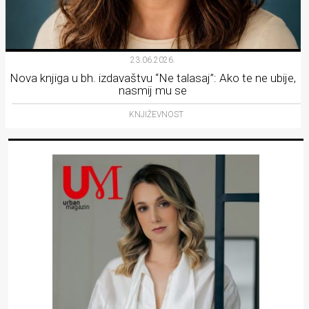
23.06.2026.
Nova knjiga u bh. izdavaštvu “Ne talasaj”: Ako te ne ubije,
nasmij mu se
KNJIŽEVNOST