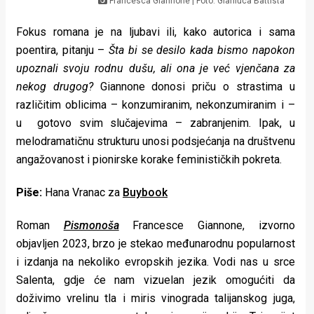
Francesca Giannone | Foto: Gianluca Battista
Lifestyle
Fokus romana je na ljubavi ili, kako autorica i sama
Beauty
poentira, pitanju –
Šta bi se desilo kada bismo napokon
Fashion
upoznali svoju rodnu dušu, ali ona je već vjenčana za
nekog drugog?
Giannone donosi priču o strastima u
Zdravlje
različitim oblicima – konzumiranim, nekonzumiranim i –
u gotovo svim slučajevima – zabranjenim. Ipak, u
Za
melodramatičnu strukturu unosi podsjećanja na društvenu
stolom
angažovanost i pionirske korake feminističkih pokreta.
Život
Piše:
Hana Vranac za
Buybook
u
Roman
Pismonoša
Francesce Giannone, izvorno
pokretu
objavljen 2023, brzo je stekao međunarodnu popularnost
i izdanja na nekoliko evropskih jezika. Vodi nas u srce
Ideje
Salenta, gdje će nam vizuelan jezik omogućiti da
koje
doživimo vrelinu tla i miris vinograda talijanskog juga,