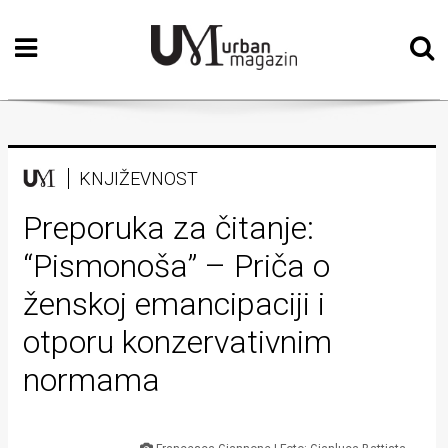
Početna
Vizualne
umjetnosti
Teatar
KNJIŽEVNOST
Književnost
Preporuka za čitanje:
“Pismonoša” – Priča o
Muzika
ženskoj emancipaciji i
Film
otporu konzervativnim
Intervju
normama
Kolumne
Kultura