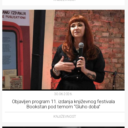
30.06.2026.
Objavljen program 11. izdanja književnog festivala
Bookstan pod temom “Gluho doba”
KNJIŽEVNOST