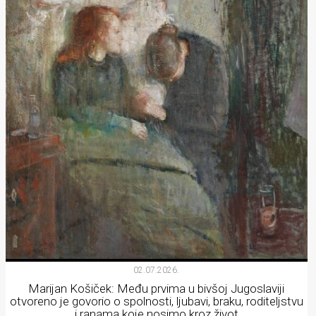
02.07.2026.
Marijan Košiček: Među prvima u bivšoj Jugoslaviji
otvoreno je govorio o spolnosti, ljubavi, braku, roditeljstvu
i ranama koje nosimo kroz život