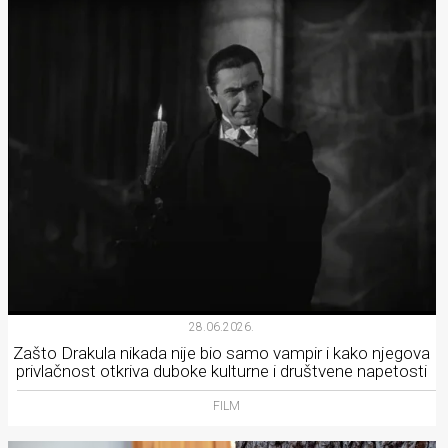
28.06.2026.
Zašto Drakula nikada nije bio samo vampir i kako njegova
privlačnost otkriva duboke kulturne i društvene napetosti
FILM