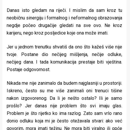
Danas isto gledam na riječi. I mislim da sam kroz tu
neobičnu sinergiju i formalnog i neformalnog obrazovanja
negdje počeo drugačije gledati na sve ovo. Ne kroz
karijeru, nego kroz posljedice koje ona može imati.
Jer u jednom trenutku shvatiš da ono što kažeš više nije
tvoje. Postane dio nečijeg mišljenja, nečije odluke,
nečijeg dana. I tada komunikacija prestaje biti vještina.
Postaje odgovornost.
Nikada me nije zanimalo da budem najglasniji u prostoriji.
Iskreno, često su me više zanimali oni trenuci tišine
nakon izgovorenog. Da li je nešto ostalo? Ili je samo
prošlo? Jer danas nije problem što svi imaju glas.
Problem je što rijetko ko ima razlog. Zato sam vrlo rano
donio odluku koja mi je često otežavala stvari: ako već
govorim, mora imati težinu. Ne mora biti viralno ili opće