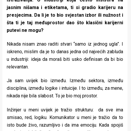
jasnim nišama i etiketama, ti si gradio karijeru na
presjecima. Da li je to bio svjestan izbor ili nužnost i
šta ti je taj međuprostor dao što klasični karijerni
putevi ne mogu?
Nikada nisam znao raditi stvari “samo iz jednog ugla”. I
iskreno, mislim da je to danas jedna od najvećih zabluda
u industriji: ideja da moraš biti usko definisan da bi bio
relevantan.
Ja sam uvijek bio između. Između sektora, između
disciplina, između logike i intuicije. I to između, za mene,
nikada nije bila slabost. To je bio moj prostor.
Inžinjer u meni uvijek je tražio strukturu: da sve ima
smisao, red, logiku. Komunikator u meni je tražio da to
isto bude živo, razumljivo i da ima emociju. Kada spojiš