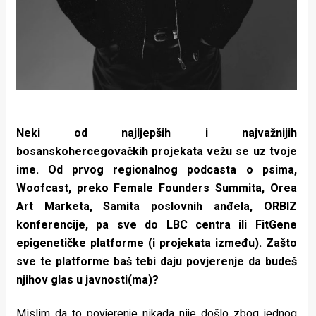
Neki od najljepših i najvažnijih
bosanskohercegovačkih projekata vežu se uz tvoje
ime. Od prvog regionalnog podcasta o psima,
Woofcast, preko Female Founders Summita, Orea
Art Marketa, Samita poslovnih anđela, ORBIZ
konferencije, pa sve do LBC centra ili FitGene
epigenetičke platforme (i projekata između). Zašto
sve te platforme baš tebi daju povjerenje da budeš
njihov glas u javnosti(ma)?
Mislim da to povjerenje nikada nije došlo zbog jednog