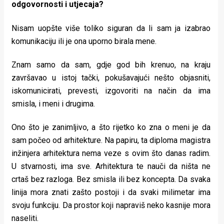
odgovornosti i utjecaja?
Nisam uopšte više toliko siguran da li sam ja izabrao
komunikaciju ili je ona uporno birala mene.
Znam samo da sam, gdje god bih krenuo, na kraju
završavao u istoj tački, pokušavajući nešto objasniti,
iskomunicirati, prevesti, izgovoriti na način da ima
smisla, i meni i drugima.
Ono što je zanimljivo, a što rijetko ko zna o meni je da
sam počeo od arhitekture. Na papiru, ta diploma magistra
inžinjera arhitektura nema veze s ovim što danas radim.
U stvarnosti, ima sve. Arhitektura te nauči da ništa ne
crtaš bez razloga. Bez smisla ili bez koncepta. Da svaka
linija mora znati zašto postoji i da svaki milimetar ima
svoju funkciju. Da prostor koji napraviš neko kasnije mora
naseliti.