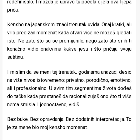
redefinisalo. I možda je upravo tu počela cijela ova lijepa
priča.
Kensho na japanskom znači trenutak uvida. Onaj kratki, ali
vrlo precizan momenat kada stvari više ne možeš gledati
isto. Ne zato što su se promijenile, nego zato što si ih ti
konačno vidio onakvima kakve jesu i što pričaju svoju
suštinu.
I mislim da se meni taj trenutak, godinama unazad, desio
na više nivoa istovremeno: privatno, porodično, emotivno,
ali i profesionalno. U svim tim segmentima života dođeš
do tačke kada prestaneš da racionalizuješ ono što ti više
nema smisla. I jednostavno, vidiš.
Bez buke. Bez opravdanja. Bez dodatnih interpretacija. To
je za mene bio moj kensho momenat.