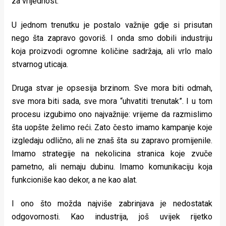
za vrijednost.
U jednom trenutku je postalo važnije gdje si prisutan
nego šta zapravo govoriš. I onda smo dobili industriju
koja proizvodi ogromne količine sadržaja, ali vrlo malo
stvarnog uticaja.
Druga stvar je opsesija brzinom. Sve mora biti odmah,
sve mora biti sada, sve mora “uhvatiti trenutak”. I u tom
procesu izgubimo ono najvažnije: vrijeme da razmislimo
šta uopšte želimo reći. Zato često imamo kampanje koje
izgledaju odlično, ali ne znaš šta su zapravo promijenile.
Imamo strategije na nekolicina stranica koje zvuče
pametno, ali nemaju dubinu. Imamo komunikaciju koja
funkcioniše kao dekor, a ne kao alat.
I ono što možda najviše zabrinjava je nedostatak
odgovornosti. Kao industrija, još uvijek rijetko