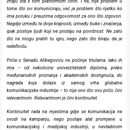
znaju šta s tom platformom činiti. I ne, nije problem u
rade
tome što svi komuniciraju, već je problem što rijetko ko
ima poruku i preuzima odgovornost za ono što izgovori.
Urban
Negdje između te dvije krajnosti, između buke i značenja,
Places
ipak postoje ljudi koji ne pristaju na površnost. Ne zato
što ne mogu pratiti tu igru, nego zato što biraju da je
Aktivizam
redefinišu.
Aktuelnosti
Priča o Senadu Alibegoviću ne počinje titulama. Iako ih
Promo
ima – od nekolicine univerzitetskih diploma, preko
međunarodnih priznanja i akademskih dostignuća, do
About
nagrada koje dolaze iz samog vrha globalne
Urban
komunikacijske industrije – to nije ono što ovu priču čini
relevantnom. Relevantnom je čini kontinuitet.
Magazin
Kontinuitet rada na mjestima gdje se komunikacija ne
svodi na kampanju, nego postaje alat promjene: u
komunikacijskoj i medijskoj industriji, u nevladinom