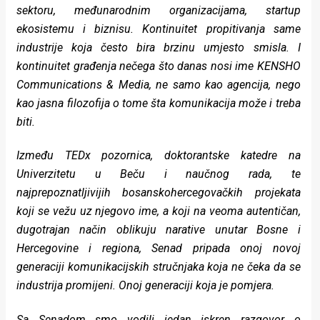
sektoru, međunarodnim organizacijama, startup
ekosistemu i biznisu. Kontinuitet propitivanja same
industrije koja često bira brzinu umjesto smisla. I
kontinuitet građenja nečega što danas nosi ime KENSHO
Communications & Media, ne samo kao agencija, nego
kao jasna filozofija o tome šta komunikacija može i treba
biti.
Između TEDx pozornica, doktorantske katedre na
Univerzitetu u Beču i naučnog rada, te
najprepoznatljivijih bosanskohercegovačkih projekata
koji se vežu uz njegovo ime, a koji na veoma autentičan,
dugotrajan način oblikuju narative unutar Bosne i
Hercegovine i regiona, Senad pripada onoj novoj
generaciji komunikacijskih stručnjaka koja ne čeka da se
industrija promijeni. Onoj generaciji koja je pomjera.
Sa
Senadom smo vodili jedan iskren razgovor o