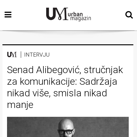
Početna
Vizualne
umjetnosti
Teatar
INTERVJU
Književnost
Senad Alibegović, stručnjak
za komunikacije: Sadržaja
Muzika
nikad više, smisla nikad
Film
manje
Intervju
Kolumne
Kultura