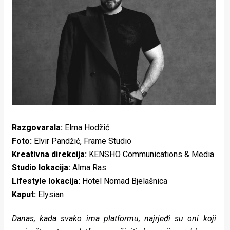
Lifestyle
Beauty
Fashion
Zdravlje
Za
stolom
Razgovarala:
Elma Hodžić
Život
Foto:
Elvir Pandžić, Frame Studio
Kreativna direkcija:
KENSHO Communications & Media
u
Studio lokacija:
Alma Ras
pokretu
Lifestyle lokacija:
Hotel Nomad Bjelašnica
Kaput:
Elysian
Ideje
koje
Danas, kada svako ima platformu, najrjeđi su oni koji