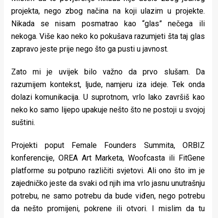
projekta, nego zbog načina na koji ulazim u projekte.
Nikada se nisam posmatrao kao “glas” nečega ili
nekoga. Više kao neko ko pokušava razumjeti šta taj glas
zapravo jeste prije nego što ga pusti u javnost.
Zato mi je uvijek bilo važno da prvo slušam. Da
razumijem kontekst, ljude, namjeru iza ideje. Tek onda
dolazi komunikacija. U suprotnom, vrlo lako završiš kao
neko ko samo lijepo upakuje nešto što ne postoji u svojoj
suštini.
Projekti poput Female Founders Summita, ORBIZ
konferencije, OREA Art Marketa, Woofcasta ili FitGene
platforme su potpuno različiti svjetovi. Ali ono što im je
zajedničko jeste da svaki od njih ima vrlo jasnu unutrašnju
potrebu, ne samo potrebu da bude viđen, nego potrebu
da nešto promijeni, pokrene ili otvori. I mislim da tu