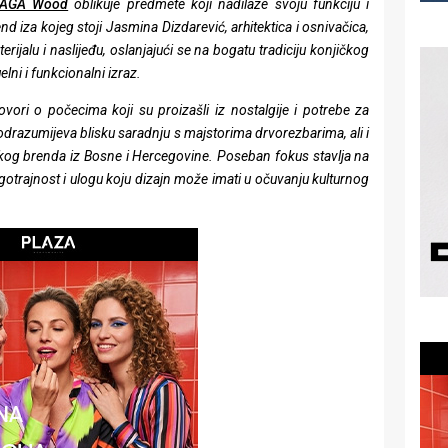
AGA Wood
oblikuje predmete koji nadilaze svoju funkciju i
end iza kojeg stoji Jasmina Dizdarević, arhitektica i osnivačica,
ijalu i naslijeđu, oslanjajući se na bogatu tradiciju konjičkog
lni i funkcionalni izraz.
ri o počecima koji su proizašli iz nostalgije i potrebe za
drazumijeva blisku saradnju s majstorima drvorezbarima, ali i
skog brenda iz Bosne i Hercegovine. Poseban fokus stavlja na
otrajnost i ulogu koju dizajn može imati u očuvanju kulturnog