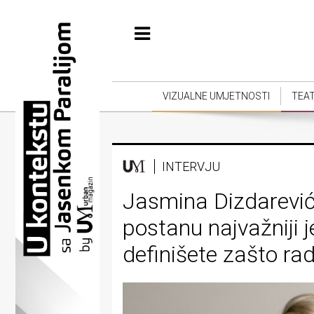
Početna
Vizualne
umjetnosti
VIZUALNE UMJETNOSTI
TEA
Teatar
Književnost
INTERVJU
Muzika
Jasmina Dizdarević:
Film
postanu najvažniji j
Intervju
definišete zašto rad
Kolumne
Kultura