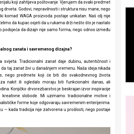
rijalu koji zahtijeva poštovanje. Vjerujem da svaki predmet
og drveta. Godovi, nepravilnosti i struktura nisu mane, nego
aki komad WAGA proizvoda postaje unikatan. Naš cilj nije
elimo da kupac osjeti da u rukama drži nešto što je nastalo
lno podsjeća da dizajn nije samo forma, nego odnos između
nalnog zanata i savremenog dizajna?
svijeta. Tradicionalni zanat daje dubinu, autentičnost i
 da taj zanat živi u današnjem vremenu. Naša ideja nikada
e, nego predmete koji će biti dio svakodnevnog života
a nakit ili ogledalo moraju biti funkcionalni danas, ali
dina. Konjičko drvorezbarstvo je beskrajan izvor inspiracije
kreativne slobode. Mi uzimamo tradicionalne motive i
malističke forme koje odgovaraju savremenim enterijerima.
u — kada tradicija nije zatvorena u prošlosti, nego postaje