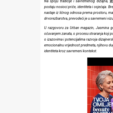
Na spoju tradicije i savremenog dizajna,
W
rade
postaju nosioci priče, identiteta i osjećaja. Br
nastaje iz ličnog odnosa prema prostoru, mater
Urban
drvorezbarstva, prevodeći je u savremeni vizue
Places
U razgovoru za Urban magazin, Jasmina govo
očuvanjem zanata, o procesu stvaranja koji po
Aktivizam
o izazovima i potencijalima razvoja dizajner
Aktuelnosti
emocionalnu vrijednost predmeta, njihovu dug
identiteta kroz savremeni kontekst.
Promo
About
Urban
Magazin