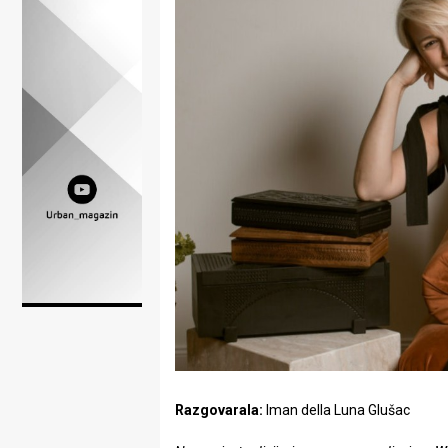
Lifestyle
Beauty
Fashion
Zdravlje
Za
stolom
Život
u
pokretu
Ideje
Razgovarala:
Iman della Luna Glušac
koje