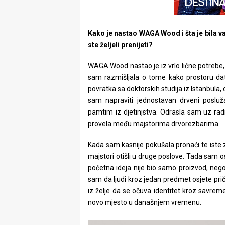
Kako je nastao WAGA Wood i šta je bila vaš
ste željeli prenijeti?
WAGA Wood nastao je iz vrlo lične potrebe, a
sam razmišljala o tome kako prostoru dat
povratka sa doktorskih studija iz Istanbula, o
sam napraviti jednostavan drveni posluž
pamtim iz djetinjstva. Odrasla sam uz radio
provela među majstorima drvorezbarima.
Kada sam kasnije pokušala pronaći te iste 
majstori otišli u druge poslove. Tada sam os
početna ideja nije bio samo proizvod, nego 
sam da ljudi kroz jedan predmet osjete priču
iz želje da se očuva identitet kroz savreme
novo mjesto u današnjem vremenu.