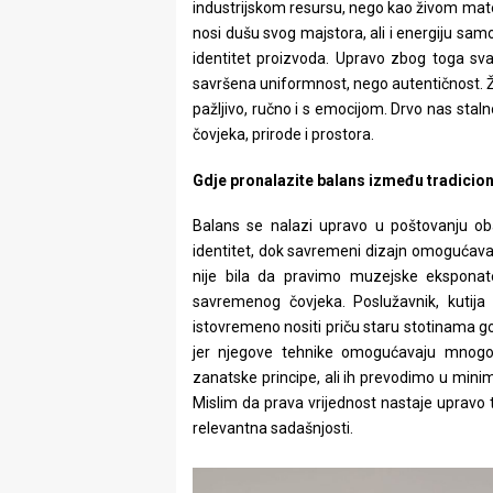
industrijskom resursu, nego kao živom mate
nosi dušu svog majstora, ali i energiju sam
identitet proizvoda. Upravo zbog toga sv
savršena uniformnost, nego autentičnost. Ž
pažljivo, ručno i s emocijom. Drvo nas sta
čovjeka, prirode i prostora.
Gdje pronalazite balans između tradicio
Balans se nalazi upravo u poštovanju oba 
identitet, dok savremeni dizajn omogućava
nije bila da pravimo muzejske eksponat
savremenog čovjeka. Poslužavnik, kutija z
istovremeno nositi priču staru stotinama go
jer njegove tehnike omogućavaju mnogo 
zanatske principe, ali ih prevodimo u mini
Mislim da prava vrijednost nastaje upravo t
relevantna sadašnjosti.