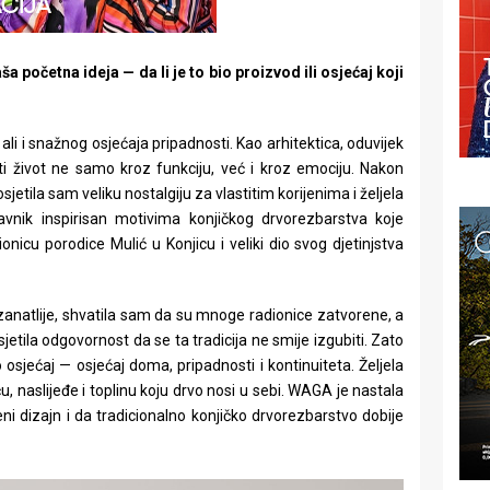
a početna ideja — da li je to bio proizvod ili osjećaj koji
li i snažnog osjećaja pripadnosti. Kao arhitektica, oduvijek
i život ne samo kroz funkciju, već i kroz emociju. Nakon
sjetila sam veliku nostalgiju za vlastitim korijenima i željela
avnik inspirisan motivima konjičkog drvorezbarstva koje
nicu porodice Mulić u Konjicu i veliki dio svog djetinjstva
zanatlije, shvatila sam da su mnoge radionice zatvorene, a
jetila odgovornost da se ta tradicija ne smije izgubiti. Zato
osjećaj — osjećaj doma, pripadnosti i kontinuiteta. Željela
, naslijeđe i toplinu koju drvo nosi u sebi. WAGA je nastala
ni dizajn i da tradicionalno konjičko drvorezbarstvo dobije