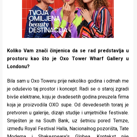
Koliko Vam znači činjenica da se rad predstavlja u
prostoru kao što je Oxo Tower Wharf Gallery u
Londonu?
Bila sam u Oxo Toweru prije nekoliko godina i odmah me
je oduševio taj prostor i koncept. Radi se o staroj zgradi
bivše elektrane, koju je dvadesetih godina preuzela firma
koja je proizvodila OXO supe. Od devedesetih toranj je
pretvoren u galerije, dizajn studije i umjetničke festivale.
Smješten je na South Bank, uz šetnicu pored Temze,
između Royal Festival Halla, Nacionalnog pozorišta, Tate
Moderna i Shakespeare's Globea. Kontekst nije