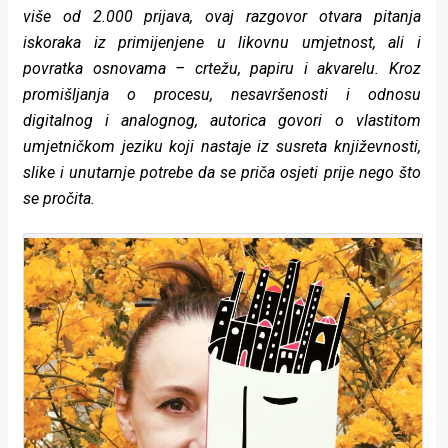
rade
više od 2.000 prijava, ovaj razgovor otvara pitanja
iskoraka iz primijenjene u likovnu umjetnost, ali i
Urban
povratka osnovama – crtežu, papiru i akvarelu. Kroz
promišljanja o procesu, nesavršenosti i odnosu
Places
digitalnog i analognog, autorica govori o vlastitom
Aktivizam
umjetničkom jeziku koji nastaje iz susreta književnosti,
slike i unutarnje potrebe da se priča osjeti prije nego što
Aktuelnosti
se pročita.
Promo
About
Urban
Magazin