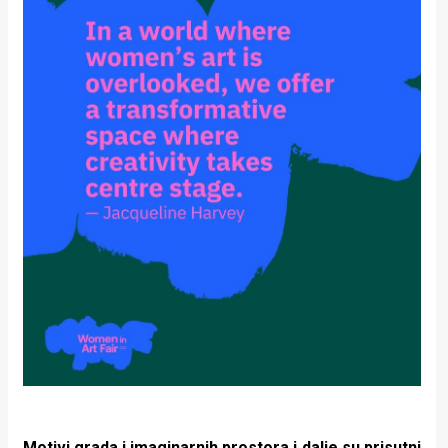
Motivi grada i imaginarnih prostora i dalje su prisutni