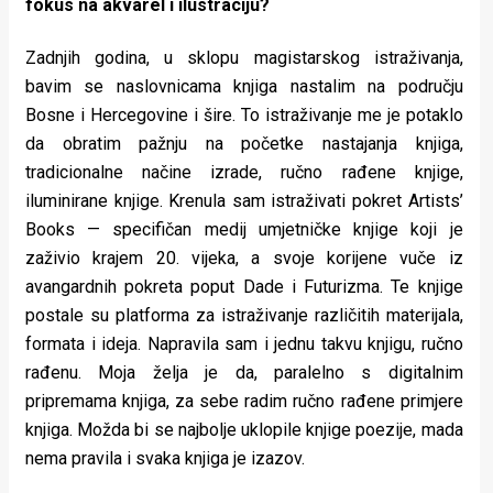
fokus na akvarel i ilustraciju?
Zadnjih godina, u sklopu magistarskog istraživanja,
bavim se naslovnicama knjiga nastalim na području
Bosne i Hercegovine i šire. To istraživanje me je potaklo
da obratim pažnju na početke nastajanja knjiga,
tradicionalne načine izrade, ručno rađene knjige,
iluminirane knjige. Krenula sam istraživati pokret Artists’
Books — specifičan medij umjetničke knjige koji je
zaživio krajem 20. vijeka, a svoje korijene vuče iz
avangardnih pokreta poput Dade i Futurizma. Te knjige
postale su platforma za istraživanje različitih materijala,
formata i ideja. Napravila sam i jednu takvu knjigu, ručno
rađenu. Moja želja je da, paralelno s digitalnim
pripremama knjiga, za sebe radim ručno rađene primjere
knjiga. Možda bi se najbolje uklopile knjige poezije, mada
nema pravila i svaka knjiga je izazov.