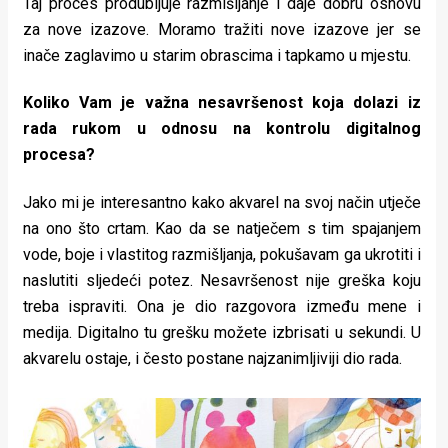
Taj proces produbljuje razmišljanje i daje dobru osnovu
za nove izazove. Moramo tražiti nove izazove jer se
inače zaglavimo u starim obrascima i tapkamo u mjestu.
Koliko Vam je važna nesavršenost koja dolazi iz
rada rukom u odnosu na kontrolu digitalnog
procesa?
Jako mi je interesantno kako akvarel na svoj način utječe
na ono što crtam. Kao da se natječem s tim spajanjem
vode, boje i vlastitog razmišljanja, pokušavam ga ukrotiti i
naslutiti sljedeći potez. Nesavršenost nije greška koju
treba ispraviti. Ona je dio razgovora između mene i
medija. Digitalno tu grešku možete izbrisati u sekundi. U
akvarelu ostaje, i često postane najzanimljiviji dio rada.