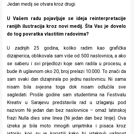
Jedan medij se otvara kroz drugi.
U Vašem radu pojavljuje se ideja reinterpretacije
ranijih ilustracija kroz novi medij. Šta Vas je dovelo
do tog povratka vlastitim radovima?
U zadnjih 25 godina, koliko radim kao grafička
dizajnerica, oblikovala sam više od 500 naslovnica, a ako
se saberu i svi prijedlozi koje sam radila u procesu, a
bude ih uglavnom oko 20, broj prelazi 10.000. To znači da
sam svaki dan dizajnirala po jednu naslovnicu. Ni sama
nisam bila svjesna toga dok nisam odlučila sve
sagledati. Prošle godine sam studentima na Festivalu
Kreativ u Sarajevu predstavila rad u izlaganju pod
nazivom Ni jedan dan bez naslovnice – omaž latinskoj
frazi Nulla dies sine linea (Ni jedan dan bez linije). Ova
izreka je bila moto mnogih umjetnika i pisaca kroz
istoriju, koji su je koristili kako bi istaknuli važnost