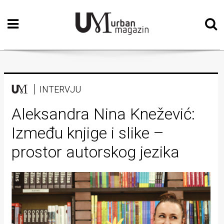
Početna
Vizualne
umjetnosti
Teatar
INTERVJU
Književnost
Aleksandra Nina Knežević:
Između knjige i slike –
Muzika
prostor autorskog jezika
Film
Intervju
Kolumne
Kultura