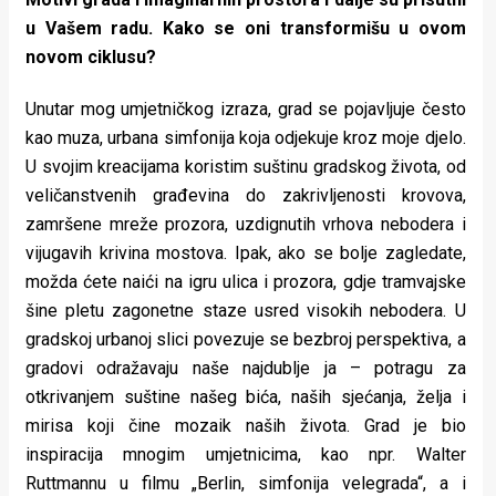
u Vašem radu. Kako se oni transformišu u ovom
novom ciklusu?
Unutar mog umjetničkog izraza, grad se pojavljuje često
kao muza, urbana simfonija koja odjekuje kroz moje djelo.
U svojim kreacijama koristim suštinu gradskog života, od
veličanstvenih građevina do zakrivljenosti krovova,
zamršene mreže prozora, uzdignutih vrhova nebodera i
vijugavih krivina mostova. Ipak, ako se bolje zagledate,
možda ćete naići na igru ulica i prozora, gdje tramvajske
šine pletu zagonetne staze usred visokih nebodera. U
gradskoj urbanoj slici povezuje se bezbroj perspektiva, a
gradovi odražavaju naše najdublje ja – potragu za
otkrivanjem suštine našeg bića, naših sjećanja, želja i
mirisa koji čine mozaik naših života. Grad je bio
inspiracija mnogim umjetnicima, kao npr. Walter
Ruttmannu u filmu „Berlin, simfonija velegrada“, a i