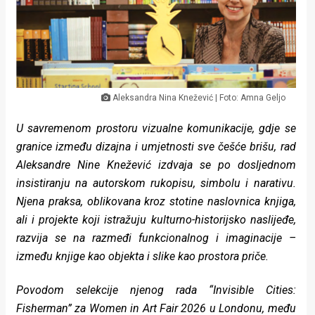
Lifestyle
Beauty
Fashion
Zdravlje
Aleksandra Nina Knežević | Foto: Amna Geljo
Za
U savremenom prostoru vizualne komunikacije, gdje se
granice između dizajna i umjetnosti sve češće brišu, rad
stolom
Aleksandre Nine Knežević izdvaja se po dosljednom
insistiranju na autorskom rukopisu, simbolu i narativu.
Život
Njena praksa, oblikovana kroz stotine naslovnica knjiga,
u
ali i projekte koji istražuju kulturno-historijsko naslijeđe,
razvija se na razmeđi funkcionalnog i imaginacije –
pokretu
između knjige kao objekta i slike kao prostora priče.
Ideje
Povodom selekcije njenog rada “Invisible Cities:
koje
Fisherman” za Women in Art Fair 2026 u Londonu, među