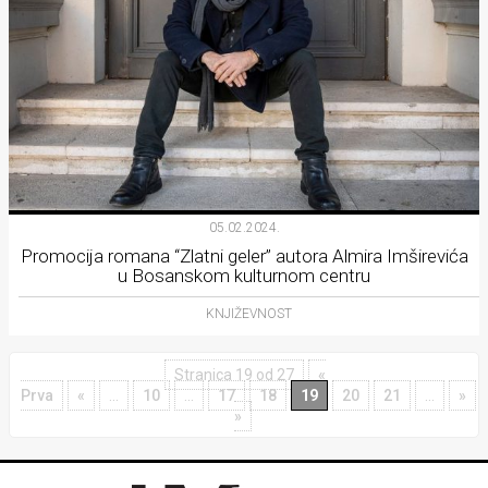
05.02.2024.
Promocija romana “Zlatni geler” autora Almira Imširevića
u Bosanskom kulturnom centru
KNJIŽEVNOST
Stranica 19 od 27
«
Prva
«
...
10
...
17
18
19
20
21
...
»
»