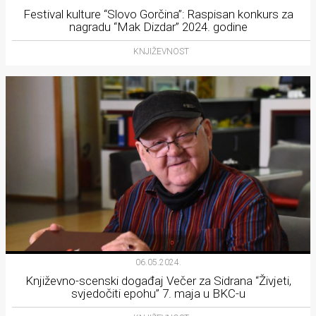
rade
Festival kulture “Slovo Gorčina”: Raspisan konkurs za
nagradu “Mak Dizdar” 2024. godine
Urban
KNJIŽEVNOST
Places
Aktivizam
Aktuelnosti
Promo
About
Urban
Magazin
06.05.2024.
Književno-scenski događaj Večer za Sidrana “Živjeti,
svjedočiti epohu” 7. maja u BKC-u