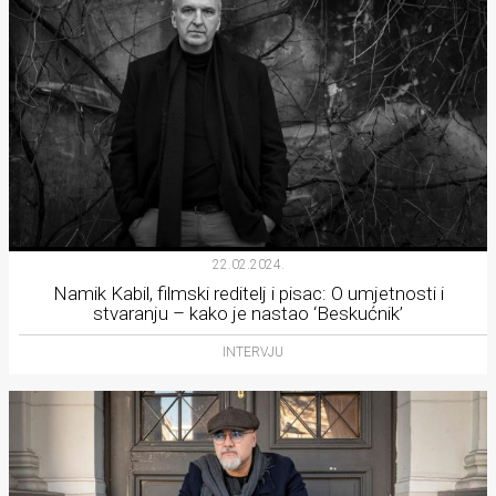
22.02.2024.
Namik Kabil, filmski reditelj i pisac: O umjetnosti i
stvaranju – kako je nastao ‘Beskućnik’
INTERVJU