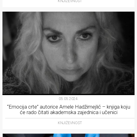
KNJIŽEVNOST
05.05.2024.
“Emocija crte” autorice Amele Hadžimejlić – knjiga koju
će rado čitati akademska zajednica i učenici
KNJIŽEVNOST