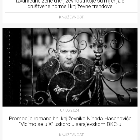
Izvanredne žene u književnosti koje su mijenjale
društvene norme i književne trendove
KNJIŽEVNOST
07.03.2024.
Promocija romana bh. književnika Nihada Hasanovića
“Vidimo se u X” uskoro u sarajevskom BKC-u
KNJIŽEVNOST