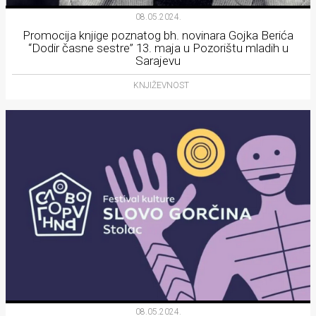
Lifestyle
08.05.2024.
Promocija knjige poznatog bh. novinara Gojka Berića
Beauty
“Dodir časne sestre” 13. maja u Pozorištu mladih u
Sarajevu
Fashion
KNJIŽEVNOST
Zdravlje
Za
stolom
Život
u
pokretu
Ideje
koje
08.05.2024.