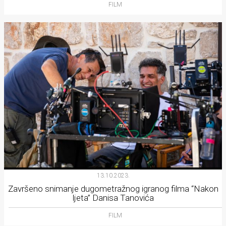
FILM
rade
Urban
Places
Aktivizam
Aktuelnosti
Promo
About
Urban
Magazin
13.10.2023.
Završeno snimanje dugometražnog igranog filma “Nakon
ljeta” Danisa Tanovića
FILM