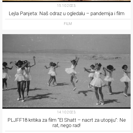
Lifestyle
15.10.2023.
Lejla Panjeta: Naš odraz u ogledalu – pandemija i film
Beauty
FILM
Fashion
Zdravlje
Za
stolom
Život
u
pokretu
14.10.2023.
Ideje
PLJFF18 kritika za film “El Shatt – nacrt za utopiju”: Ne
rat, nego rad!
koje