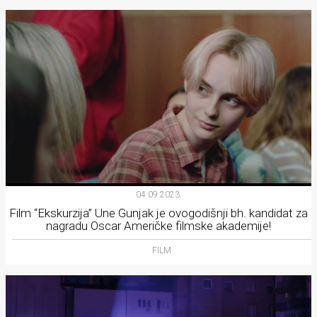
04.09.2023.
Film “Ekskurzija” Une Gunjak je ovogodišnji bh. kandidat za
nagradu Oscar Američke filmske akademije!
FILM