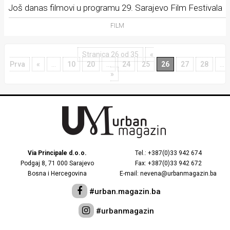
Još danas filmovi u programu 29. Sarajevo Film Festivala
FILM
Stranica 26 od 35
«
Prva
«
...
10
20
...
24
25
26
27
28
...
»
Via Principale d.o.o.
Tel.: +387(0)33 942 674
Podgaj 8, 71 000 Sarajevo
Fax: +387(0)33 942 672
Bosna i Hercegovina
E-mail: nevena@urbanmagazin.ba
#urban.magazin.ba
#urbanmagazin