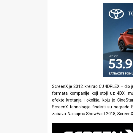
ScreenX je 2012. kreirao CJ 4DPLEX – dio 
formata kompanije koji stoji uz 4DX, mu
efekte kretanja i okoliša, koju je CineS
ScreenX tehnologija finalisti su nagrade E
zabava. Na sajmu ShowEast 2018, ScreenX j