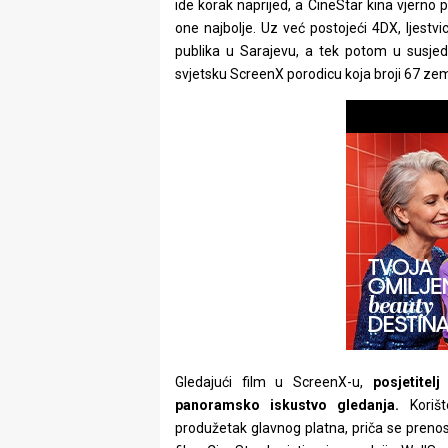
ide korak naprijed, a CineStar kina vjerno
rade
one najbolje. Uz već postojeći 4DX, ljest
publika u Sarajevu, a tek potom u susjed
Urban
svjetsku ScreenX porodicu koja broji 67 zema
Places
Aktivizam
Aktuelnosti
Promo
About
Urban
Magazin
Gledajući film u ScreenX-u,
posjetitel
panoramsko iskustvo gledanja.
Koriš
produžetak glavnog platna, priča se prenosi