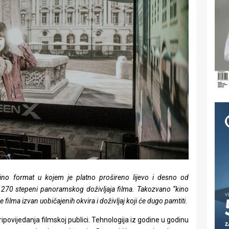
i kino format u kojem je platno prošireno lijevo i desno od
 270 stepeni panoramskog doživljaja filma. Takozvano “kino
 filma izvan uobičajenih okvira i doživljaj koji će dugo pamtiti.
ripovijedanja filmskoj publici. Tehnologija iz godine u godinu