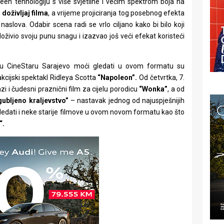
creen tehnologiju s više svjetline i većim spektrom boja na
 doživljaj filma
, a vrijeme projiciranja tog posebnog efekta
aslova. Odabir scena radi se vrlo ciljano kako bi bilo koji
doživio svoju punu snagu i izazvao još veći efekat koristeći
 u CineStaru Sarajevo moći gledati u ovom formatu su
akcijski spektakl Ridleya Scotta
“Napoleon”.
Od četvrtka, 7.
i čudesni praznični film za cijelu porodicu
“Wonka”
, a od
ubljeno kraljevstvo”
– nastavak jednog od najuspješnijih
ledati i neke starije filmove u ovom novom formatu kao što
“.