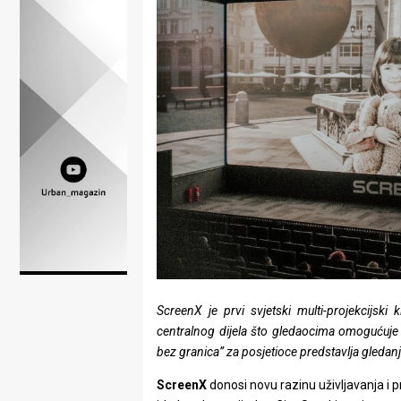
Lifestyle
Beauty
Fashion
Zdravlje
Za
stolom
Život
u
pokretu
ScreenX je prvi svjetski multi-projekcijsk
centralnog dijela što gledaocima omogućuje
Ideje
bez granica” za posjetioce predstavlja gledanje
koje
ScreenX
donosi novu razinu uživljavanja i p