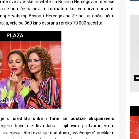
 prate sve svjetske novitete i u Bosnu i Hercegovinu donose
vica se pomiče najnovijim formatom koji će ubrzo upoznati
noj Hrvatskoj. Bosna i Hercegovina će na taj način ući u
lja, više od 360 kino dvorana i preko 70 000 sjedišta.
j je u središtu slike i time se postiže ekspanzivno
tenjem bočnih zidova kina i njihovim pretvaranjem u
 uvjerljivije, što rezultuje dodatnim „uvlačenjem“ publike u