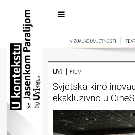
Početna
Vizualne
umjetnosti
VIZUALNE UMJETNOSTI
TEA
Teatar
Književnost
FILM
Muzika
Svjetska kino inova
Film
ekskluzivno u CineS
Intervju
Kolumne
Kultura