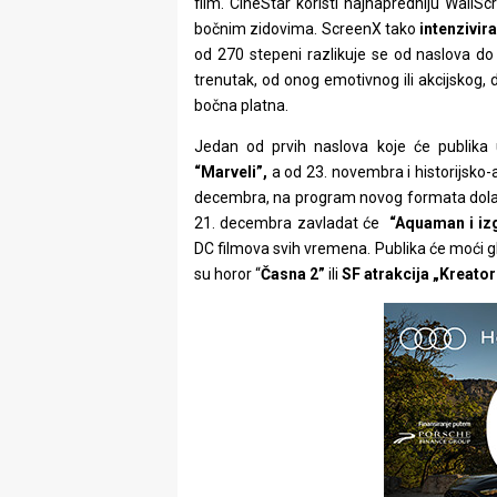
film. CineStar koristi najnapredniju WallS
bočnim zidovima. ScreenX tako
intenzivira
od 270 stepeni razlikuje se od naslova do n
trenutak, od onog emotivnog ili akcijskog, 
bočna platna.
Jedan od prvih naslova koje će publika
“Marveli”,
a od 23. novembra i historijsko-
decembra, na program novog formata dolazi 
21. decembra zavladat će
“Aquaman i izg
DC filmova svih vremena. Publika će moći g
su horor “
Časna 2”
ili
SF atrakcija „Kreator