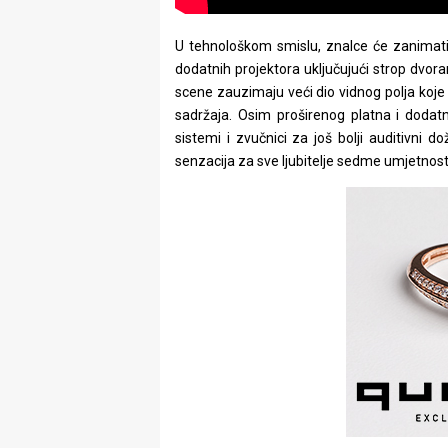
U tehnološkom smislu, znalce će zanimati
dodatnih projektora uključujući strop dvora
scene zauzimaju veći dio vidnog polja koje
sadržaja. Osim proširenog platna i dodatn
sistemi i zvučnici za još bolji auditivni do
senzacija za sve ljubitelje sedme umjetnosti 