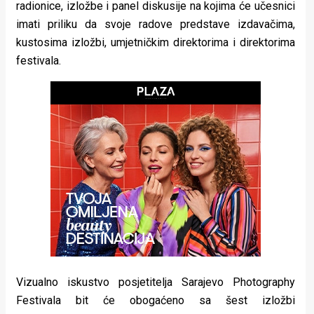
radionice, izložbe i panel diskusije na kojima će učesnici
rade
imati priliku da svoje radove predstave izdavačima,
Urban
kustosima izložbi, umjetničkim direktorima i direktorima
festivala.
Places
Aktivizam
Aktuelnosti
Promo
About
Urban
Magazin
Vizualno iskustvo posjetitelja Sarajevo Photography
Festivala bit će obogaćeno sa šest izložbi