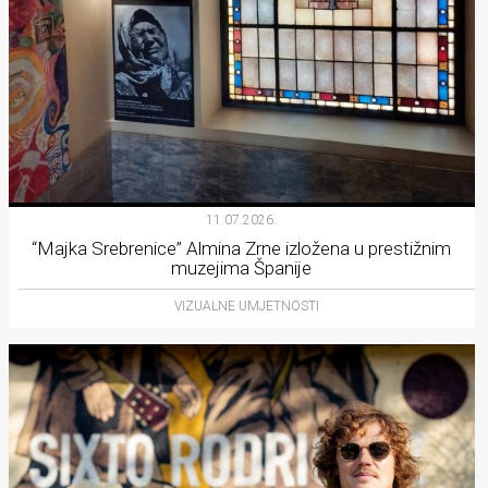
11.07.2026.
“Majka Srebrenice” Almina Zrne izložena u prestižnim
muzejima Španije
VIZUALNE UMJETNOSTI