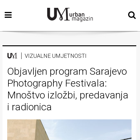
Početna
Vizualne
umjetnosti
Teatar
VIZUALNE UMJETNOSTI
Književnost
Objavljen program Sarajevo
Photography Festivala:
Muzika
Mnoštvo izložbi, predavanja
Film
i radionica
Intervju
Kolumne
Kultura