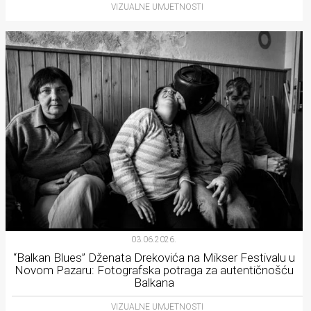
VIZUALNE UMJETNOSTI
03.06.2026.
“Balkan Blues” Dženata Drekovića na Mikser Festivalu u
Novom Pazaru: Fotografska potraga za autentičnošću
Balkana
VIZUALNE UMJETNOSTI