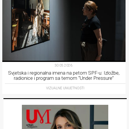
30.05.2026.
Svjetska i regionalna imena na petom SPF-u: Izložbe,
radionice i program sa temom “Under Pressure”
VIZUALNE UMJETNOSTI