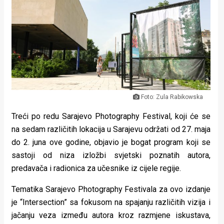
Lifestyle
Beauty
Fashion
Zdravlje
Za
Foto: Zula Rabikowska
stolom
Treći po redu Sarajevo Photography Festival, koji će se
na sedam različitih lokacija u Sarajevu održati od 27. maja
Život
do 2. juna ove godine, objavio je bogat program koji se
u
sastoji od niza izložbi svjetski poznatih autora,
predavača i radionica za učesnike iz cijele regije.
pokretu
Tematika Sarajevo Photography Festivala za ovo izdanje
Ideje
je “Intersection” sa fokusom na spajanju različitih vizija i
koje
jačanju veza između autora kroz razmjene iskustava,