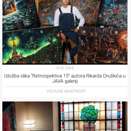
14.07.2026.
Izložba slika “Retrospektiva 15” autora Rikarda Druškića u
JAVA galeriji
VIZUALNE UMJETNOSTI