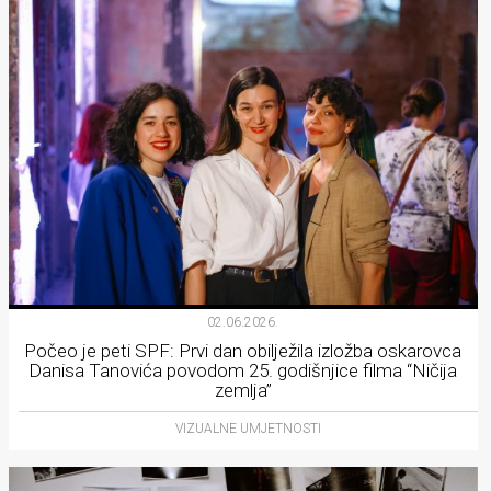
02.06.2026.
Počeo je peti SPF: Prvi dan obilježila izložba oskarovca
Danisa Tanovića povodom 25. godišnjice filma “Ničija
zemlja”
VIZUALNE UMJETNOSTI