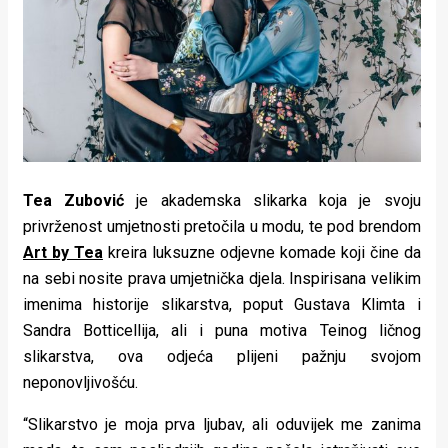
Lifestyle
Beauty
Fashion
Zdravlje
Za
Tea Zubović
je akademska slikarka koja je svoju
stolom
privrženost umjetnosti pretočila u modu, te pod brendom
Art by Tea
kreira luksuzne odjevne komade koji čine da
Život
na sebi nosite prava umjetnička djela. Inspirisana velikim
u
imenima historije slikarstva, poput Gustava Klimta i
Sandra Botticellija, ali i puna motiva Teinog ličnog
pokretu
slikarstva, ova odjeća plijeni pažnju svojom
neponovljivošću.
Ideje
koje
“Slikarstvo je moja prva ljubav, ali oduvijek me zanima