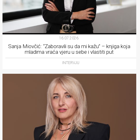
16.07.2026.
Sanja Miovčić: “Zaboravili su da mi kažu” – knjiga koja
mladima vraća vjeru u sebe i vlastiti put
INTERVJU