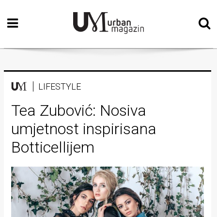
Početna
Vizualne
umjetnosti
Teatar
LIFESTYLE
Književnost
Tea Zubović: Nosiva
umjetnost inspirisana
Muzika
Botticellijem
Film
Intervju
Kolumne
Kultura