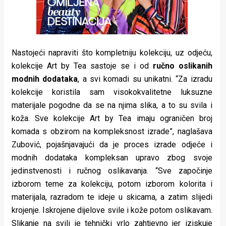
Nastojeći napraviti što kompletniju kolekciju, uz odjeću,
kolekcije Art by Tea sastoje se i od
ručno oslikanih
modnih dodataka
, a svi komadi su unikatni. “Za izradu
kolekcije koristila sam visokokvalitetne luksuzne
materijale pogodne da se na njima slika, a to su svila i
koža. Sve kolekcije Art by Tea imaju ograničen broj
komada s obzirom na kompleksnost izrade”, naglašava
Zubović, pojašnjavajući da je proces izrade odjeće i
modnih dodataka kompleksan upravo zbog svoje
jedinstvenosti i ručnog oslikavanja. “Sve započinje
izborom teme za kolekciju, potom izborom kolorita i
materijala, razradom te ideje u skicama, a zatim slijedi
krojenje. Iskrojene dijelove svile i kože potom oslikavam.
Slikanje na svili je tehnički vrlo zahtjevno jer iziskuje