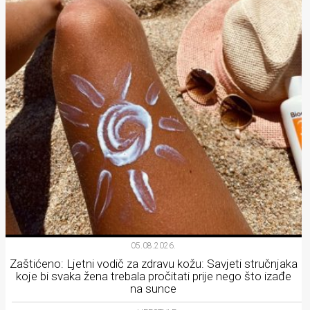
05.08.2026.
Zaštićeno: Ljetni vodič za zdravu kožu: Savjeti stručnjaka
koje bi svaka žena trebala pročitati prije nego što izađe
na sunce