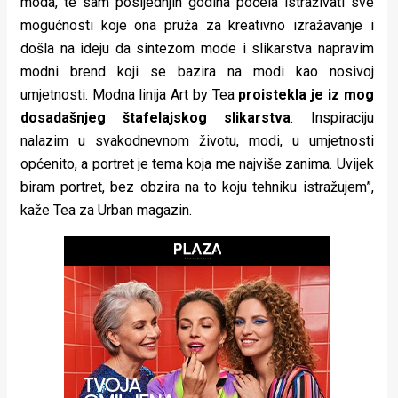
moda, te sam posljednjih godina počela istraživati sve
rade
mogućnosti koje ona pruža za kreativno izražavanje i
došla na ideju da sintezom mode i slikarstva napravim
Urban
modni brend koji se bazira na modi kao nosivoj
Places
umjetnosti. Modna linija Art by Tea
proistekla je iz mog
dosadašnjeg štafelajskog slikarstva
. Inspiraciju
Aktivizam
nalazim u svakodnevnom životu, modi, u umjetnosti
Aktuelnosti
općenito, a portret je tema koja me najviše zanima. Uvijek
biram portret, bez obzira na to koju tehniku istražujem”,
Promo
kaže Tea za Urban magazin.
About
Urban
Magazin