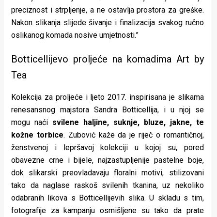
preciznost i strpljenje, a ne ostavlja prostora za greške.
Nakon slikanja slijede šivanje i finalizacija svakog ručno
oslikanog komada nosive umjetnosti.”
Botticellijevo proljeće na komadima Art by
Tea
Kolekcija za proljeće i ljeto 2017. inspirisana je slikama
renesansnog majstora Sandra Botticellija, i u njoj se
mogu naći
svilene haljine, suknje, bluze, jakne, te
kožne torbice
. Zubović kaže da je riječ o romantičnoj,
ženstvenoj i lepršavoj kolekciji u kojoj su, pored
obavezne crne i bijele, najzastupljenije pastelne boje,
dok slikarski preovladavaju floralni motivi, stilizovani
tako da naglase raskoš svilenih tkanina, uz nekoliko
odabranih likova s Botticellijevih slika. U skladu s tim,
fotografije za kampanju osmišljene su tako da prate