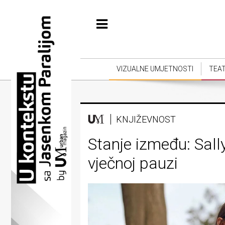
Početna
Vizualne
umjetnosti
VIZUALNE UMJETNOSTI
TEA
Teatar
Književnost
KNJIŽEVNOST
Muzika
Stanje između: Sall
Film
vječnoj pauzi
Intervju
Kolumne
Kultura