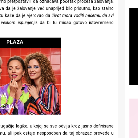
smo pretpostavili da označava početak procesa žalovanja,
a da je žalovanje već unaprijed bilo prisutno, kao stalno
stu kaže da je vjerovao da
život mora voditi nečemu, da svi
 velikom ispunjenju
, da bi tu misao gotovo istovremeno
ugačije logike, u kojoj se sve odvija kroz jasno definisane
mu, ali ipak ostaje nesposoban da taj obrazac prevede u