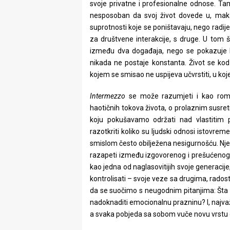
svoje privatne i profesionalne odnose. Tam
nesposoban da svoj život dovede u, makar 
suprotnosti koje se poništavaju, nego radije
za društvene interakcije, s druge. U tom
između dva događaja, nego se pokazuje 
nikada ne postaje konstanta. Život se kod
kojem se smisao ne uspijeva učvrstiti, u ko
Intermezzo
se može razumjeti i kao roma
haotičnih tokova života, o prolaznim susreti
koju pokušavamo održati nad vlastitim 
razotkriti koliko su ljudski odnosi istovrem
smislom često obilježena nesigurnošću. Njen
razapeti između izgovorenog i prešućenog, 
kao jedna od naglasovitijih svoje generaci
kontrolisati – svoje veze sa drugima, radosti
da se suočimo s neugodnim pitanjima: Šta z
nadoknaditi emocionalnu prazninu? I, najvažn
a svaka pobjeda sa sobom vuče novu vrstu 