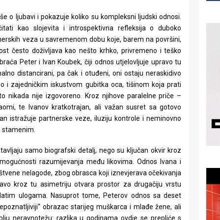
še o ljubavi i pokazuje koliko su kompleksni ljudski odnosi.
tati kao slojevita i introspektivna refleksija o duboko
tnerskih veza u savremenom dobu koje, barem na površini,
kost često doživljava kao nešto krhko, privremeno i teško
braća Peter i Ivan Koubek, čiji odnos utjelovljuje upravo tu
no distancirani, pa čak i otuđeni, oni ostaju neraskidivo
i zajedničkim iskustvom gubitka oca, tišinom koja prati
 nikada nije izgovoreno. Kroz njihove paralelne priče –
omi, te Ivanov kratkotrajan, ali važan susret sa gotovo
 istražuje partnerske veze, iluziju kontrole i neminovno
o stamenim.
avljaju samo biografski detalj, nego su ključan okvir kroz
 i mogućnosti razumijevanja među likovima. Odnos Ivana i
uštvene nelagode, zbog obrasca koji iznevjerava očekivanja
ravo kroz tu asimetriju otvara prostor za drugačiju vrstu
adatim ulogama. Nasuprot tome, Peterov odnos sa deset
oznatljiviji“ obrazac starijeg muškarca i mlađe žene, ali
blju neravnotežu: razlika u godinama ovdje se prepliće s