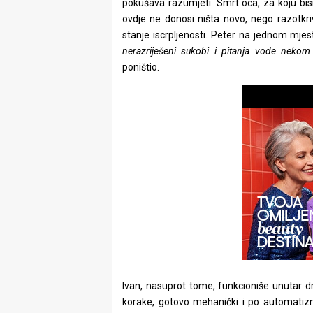
pokušava razumjeti. Smrt oca, za koju bi
ovdje ne donosi ništa novo, nego razotkriv
stanje iscrpljenosti. Peter na jednom mje
nerazriješeni sukobi i pitanja vode nekom
poništio.
Ivan, nasuprot tome, funkcioniše unutar dr
korake, gotovo mehanički i po automatiz