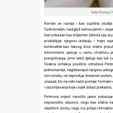
Sally Rooney | 
Roman se razvija i kao suptilna studija
funkcionalan, naizgled samouvjeren i uspješa
Ivan prikazan kao briljantan šahista čija iz
produbljuje njegovu izolaciju i trajni os
kontinuiteta
kao takvog, kroz stalno prisu
istovremeno upisuje u samu strukturu je
preispitivanja, čime tekst djeluje kao tok 
Ovakva sintaksa posebno odražava Peterov
jednostavnije, naglašavajući njegovu uskog
tom smislu, ne napreduje linearnim putem, ni
unazad, što na neki način postaje formalni e
i razumijevanja koje uvijek dolazi prekasno,
Peterova svijest naročito jasno pokazuj
neposredno iskustvo, nego kao stalna
n
vlastitom životu, nego mu prilazi retroakt