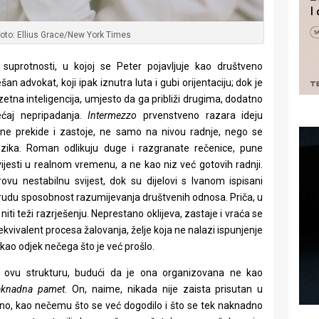
Foto: Ellius Grace/New York Times
 suprotnosti, u kojoj se Peter pojavljuje kao društveno
n advokat, koji ipak iznutra luta i gubi orijentaciju; dok je
uzetna inteligencija, umjesto da ga približi drugima, dodatno
jećaj nepripadanja.
Intermezzo
prvenstveno razara ideju
tne prekide i zastoje, ne samo na nivou radnje, nego se
zika. Roman odlikuju duge i razgranate rečenice, pune
svijesti u realnom vremenu, a ne kao niz već gotovih radnji.
u nestabilnu svijest, dok su dijelovi s Ivanom ispisani
rudu sposobnost razumijevanja društvenih odnosa. Priča, u
ti teži razrješenju. Neprestano oklijeva, zastaje i vraća se
kvivalent procesa žalovanja, želje koja ne nalazi ispunjenje
 kao odjek nečega što je već prošlo.
e ovu strukturu, budući da je ona organizovana ne kao
aknadna pamet
. On, naime, nikada nije zaista prisutan u
ivno, kao nečemu što se već dogodilo i što se tek naknadno