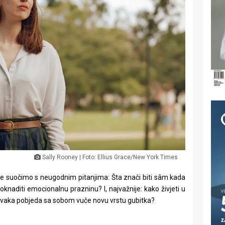
Sally Rooney | Foto: Ellius Grace/New York Times
 se suočimo s neugodnim pitanjima: Šta znači biti sâm kada
oknaditi emocionalnu prazninu? I, najvažnije: kako živjeti u
a svaka pobjeda sa sobom vuče novu vrstu gubitka?