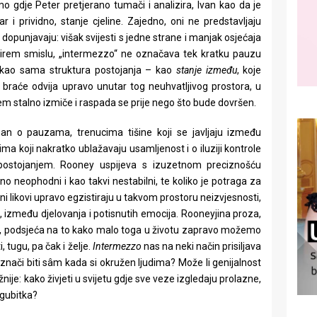
o gdje Peter pretjerano tumači i analizira, Ivan kao da je
i prividno, stanje cjeline. Zajedno, oni ne predstavljaju
 dopunjavaju: višak svijesti s jedne strane i manjak osjećaja
 širem smislu, „intermezzo“ ne označava tek kratku pauzu
kao sama struktura postojanja – kao
stanje između
, koje
 braće odvija upravo unutar tog neuhvatljivog prostora, u
jem stalno izmiče i raspada se prije nego što bude dovršen.
n o pauzama, trenucima tišine koji se javljaju između
ma koji nakratko ublažavaju usamljenost i o iluziji kontrole
postojanjem. Rooney uspijeva s izuzetnom preciznošću
eno neophodni i kao takvi nestabilni, te koliko je potraga za
i likovi upravo egzistiraju u takvom prostoru neizvjesnosti,
između djelovanja i potisnutih emocija. Rooneyjina proza,
je, podsjeća na to kako malo toga u životu zapravo možemo
, tugu, pa čak i želje.
Intermezzo
nas na neki način prisiljava
nači biti sâm kada si okružen ljudima? Može li genijalnost
ije: kako živjeti u svijetu gdje sve veze izgledaju prolazne,
gubitka?