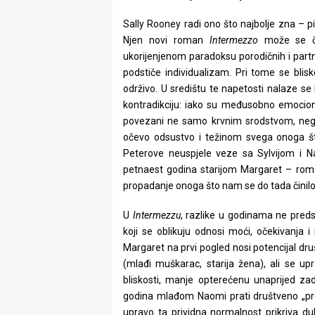
rade
Sally Rooney radi ono što najbolje zna – pi
Urban
Njen novi roman
Intermezzo
može se či
ukorijenjenom paradoksu porodičnih i par
Places
podstiče individualizam. Pri tome se blis
održivo. U središtu te napetosti nalaze se 
Aktivizam
kontradikciju: iako su međusobno emocional
povezani ne samo krvnim srodstvom, nego 
Aktuelnosti
očevo odsustvo i težinom svega onoga što
Promo
Peterove neuspjele veze sa Sylvijom i Na
petnaest godina starijom Margaret – roman
About
propadanje onoga što nam se do tada činil
Urban
U
Intermezzu
, razlike u godinama ne predst
koji se oblikuju odnosi moći, očekivanja
Magazin
Margaret na prvi pogled nosi potencijal dr
(mlađi muškarac, starija žena), ali se up
bliskosti, manje opterećenu unaprijed z
godina mlađom Naomi prati društveno „prep
upravo ta prividna normalnost prikriva du