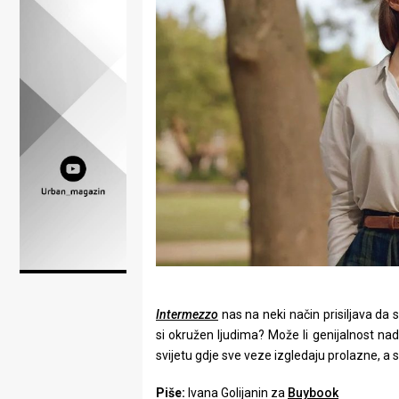
Lifestyle
Beauty
Fashion
Zdravlje
Za
stolom
Život
u
pokretu
Intermezzo
nas na neki način prisiljava da
si okružen ljudima? Može li genijalnost nad
Ideje
svijetu gdje sve veze izgledaju prolazne, 
koje
Piše
:
Ivana Golijanin za
Buybook