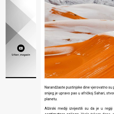
Lifestyle
Beauty
Fashion
Zdravlje
Za
stolom
Život
u
pokretu
Narandžaste pustinjske dine vjerovatno su po
snijeg je upravo pao u afričkoj Sahari, st
Ideje
planetu.
koje
Alžirski mediji izvijestili su da je u re