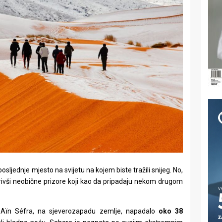
sljednje mjesto na svijetu na kojem biste tražili snijeg. No,
vorivši neobične prizore koji kao da pripadaju nekom drugom
giji Aïn Séfra, na sjeverozapadu zemlje, napadalo
oko 38