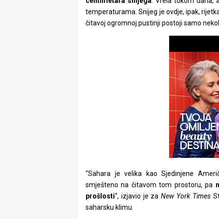
centimetara snijega
. Vrela tokom dana, 
rade
temperaturama. Snijeg je ovdje, ipak, rijetk
čitavoj ogromnoj pustinji postoji samo nekol
Urban
Places
Aktivizam
Aktuelnosti
Promo
About
Urban
Magazin
“Sahara je velika kao Sjedinjene Ameri
smješteno na čitavom tom prostoru, pa
n
prošlosti
“, izjavio je za
New York Times
St
saharsku klimu.