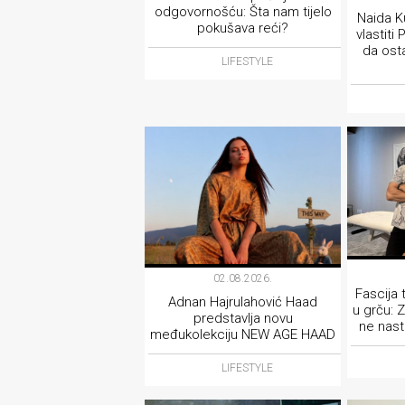
odgovornošću: Šta nam tijelo
Naida K
pokušava reći?
vlastit
da ost
LIFESTYLE
02.08.2026.
Fascija 
Adnan Hajrulahović Haad
u grču: 
predstavlja novu
ne nast
međukolekciju NEW AGE HAAD
LIFESTYLE