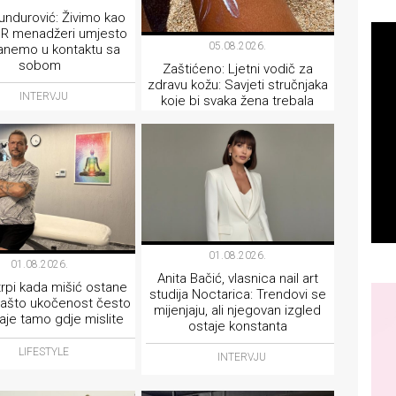
undurović: Živimo kao
i PR menadžeri umjesto
05.08.2026.
anemo u kontaktu sa
sobom
Zaštićeno: Ljetni vodič za
zdravu kožu: Savjeti stručnjaka
INTERVJU
koje bi svaka žena trebala
pročitati prije nego što izađe
na sunce
LIFESTYLE
01.08.2026.
01.08.2026.
Anita Bačić, vlasnica nail art
trpi kada mišić ostane
studija Noctarica: Trendovi se
Zašto ukočenost često
mijenjaju, ali njegovan izgled
aje tamo gdje mislite
ostaje konstanta
LIFESTYLE
INTERVJU