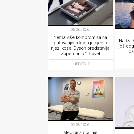
06.08.2026.
Nema više kompromisa na
Nadža K
putovanjima kada je riječ o
još odg
njezi kose: Dyson predstavlja
da
Supersonic™ Travel
LIFESTYLE
05.08.2026.
Medicina počinje