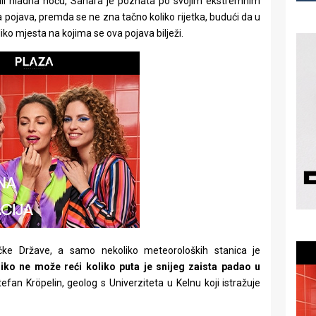
ali hladna noću, Sahara je poznata po svojim ekstremnim
a pojava, premda se ne zna tačno koliko rijetka, budući da u
iko mjesta na kojima se ova pojava bilježi.
čke Države, a samo nekoliko meteoroloških stanica je
iko ne može reći koliko puta je snijeg zaista padao u
efan Kröpelin, geolog s Univerziteta u Kelnu koji istražuje