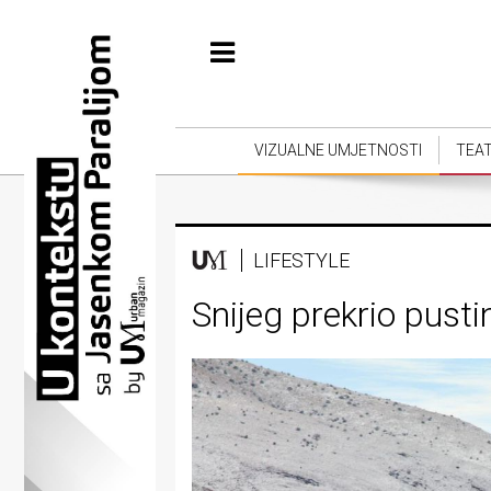
Početna
Vizualne
umjetnosti
VIZUALNE UMJETNOSTI
TEA
Teatar
Književnost
LIFESTYLE
Muzika
Snijeg prekrio pusti
Film
Intervju
Kolumne
Kultura