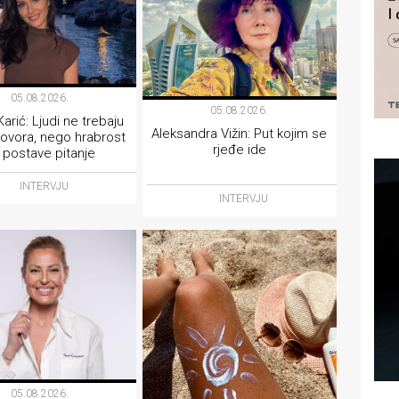
05.08.2026.
05.08.2026.
arić: Ljudi ne trebaju
Aleksandra Vižin: Put kojim se
ovora, nego hrabrost
rjeđe ide
 postave pitanje
INTERVJU
INTERVJU
05.08.2026.