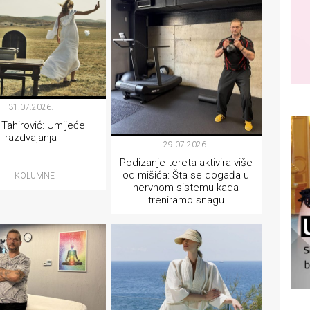
31.07.2026.
 Tahirović: Umijeće
razdvajanja
29.07.2026.
Podizanje tereta aktivira više
od mišića: Šta se događa u
KOLUMNE
nervnom sistemu kada
treniramo snagu
LIFESTYLE