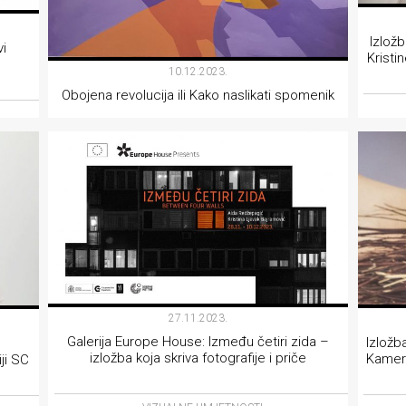
Izložb
vi
Kristi
10.12.2023.
Obojena revolucija ili Kako naslikati spomenik
VIZUALNE UMJETNOSTI
27.11.2023.
Galerija Europe House: Između četiri zida –
lzložb
izložba koja skriva fotografije i priče
Kamer
ji SC