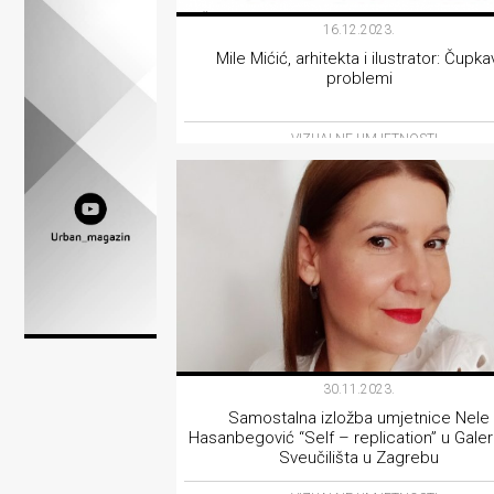
Lifestyle
16.12.2023.
Mile Mićić, arhitekta i ilustrator: Čupka
Beauty
problemi
Fashion
VIZUALNE UMJETNOSTI
Zdravlje
Za
stolom
Život
u
pokretu
30.11.2023.
Samostalna izložba umjetnice Nele
Ideje
Hasanbegović “Self – replication” u Galeri
Sveučilišta u Zagrebu
koje