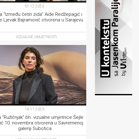
01.12.2023.
a “Između četiri zida” Aide Redžepagić i
ne Ljevak Bajramović otvorena u Sarajevu
VIZUALNE UMJETNOSTI
16.11.2023.
a “Ružičnjak” bh. vizualne umjetnice Šejle
ić 10. novembra otvorena u Savremenoj
galeriji Subotica