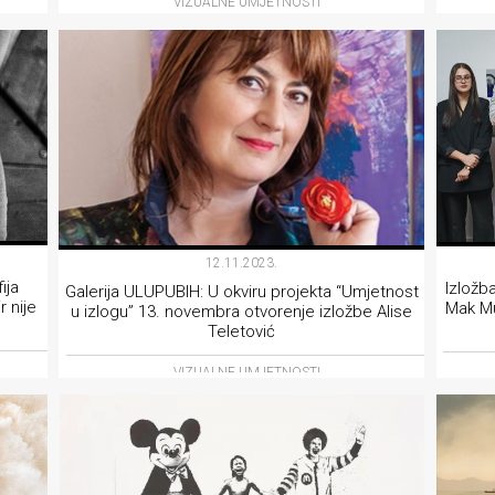
VIZUALNE UMJETNOSTI
12.11.2023.
ija
Izložba
Galerija ULUPUBIH: U okviru projekta “Umjetnost
 nije
Mak Mu
u izlogu” 13. novembra otvorenje izložbe Alise
Teletović
VIZUALNE UMJETNOSTI