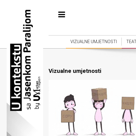
Početna
Vizualne
umjetnosti
VIZUALNE UMJETNOSTI
TEA
Teatar
Književnost
Vizualne umjetnosti
Muzika
Film
Intervju
Kolumne
Kultura