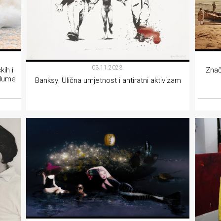
03.11.2023.
kih i
Znač
llume
Banksy: Ulična umjetnost i antiratni aktivizam
AKTIVIZAM