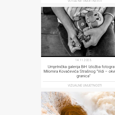
VIZUALNE UMJETNOSTI
rade
Urban
Places
Aktivizam
Aktuelnosti
Promo
14.11.2023.
About
Umjetnička galerija BiH: Izložba fotograf
Milomira Kovačevića Strašnog “Vidi – okvir
granica”
Urban
VIZUALNE UMJETNOSTI
Magazin