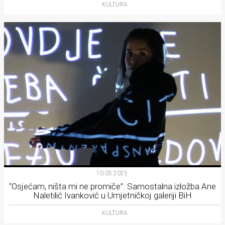
KULTURA
10.05.2025.
“Osjećam, ništa mi ne promiče”: Samostalna izložba Ane
Naletilić Ivanković u Umjetničkoj galeriji BiH
KULTURA