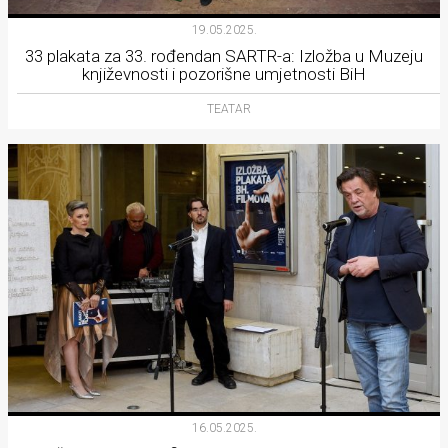
rade
19.05.2025.
33 plakata za 33. rođendan SARTR-a: Izložba u Muzeju
Urban
književnosti i pozorišne umjetnosti BiH
Places
TEATAR
Aktivizam
Aktuelnosti
Promo
About
Urban
Magazin
16.05.2025.