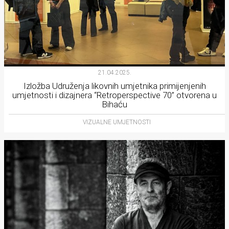
21.04.2025.
Izložba Udruženja likovnih umjetnika primijenjenih
umjetnosti i dizajnera “Retroperspective 70” otvorena u
Bihaću
VIZUALNE UMJETNOSTI