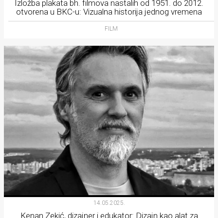
Izložba plakata bh. filmova nastalih od 1951. do 2012.
otvorena u BKC-u: Vizualna historija jednog vremena
FILM
14.05.2025.
Kenan Zekić, dizajner i edukator: Dizajn kao alat za