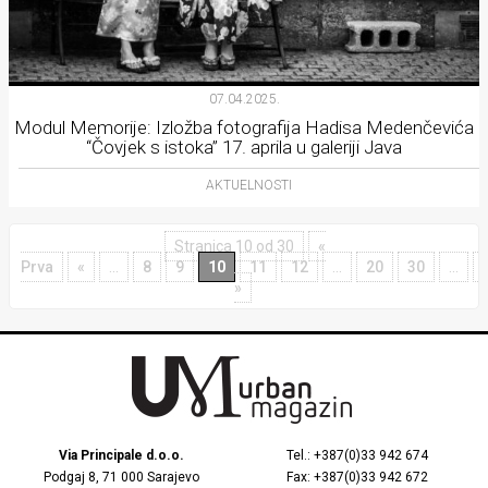
07.04.2025.
Modul Memorije: Izložba fotografija Hadisa Medenčevića
“Čovjek s istoka” 17. aprila u galeriji Java
AKTUELNOSTI
Stranica 10 od 30
«
Prva
«
...
8
9
10
11
12
...
20
30
...
»
Via Principale d.o.o.
Tel.: +387(0)33 942 674
Podgaj 8, 71 000 Sarajevo
Fax: +387(0)33 942 672