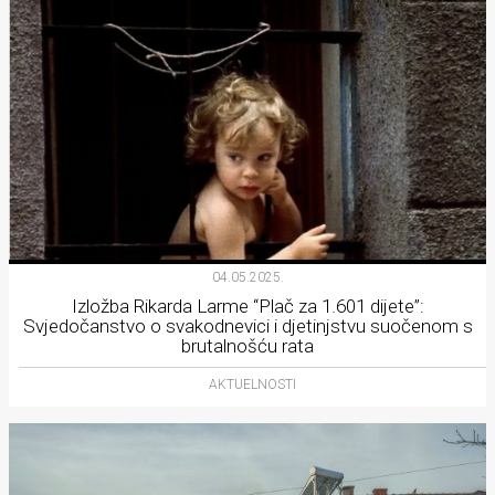
04.05.2025.
Izložba Rikarda Larme “Plač za 1.601 dijete”:
Svjedočanstvo o svakodnevici i djetinjstvu suočenom s
brutalnošću rata
AKTUELNOSTI