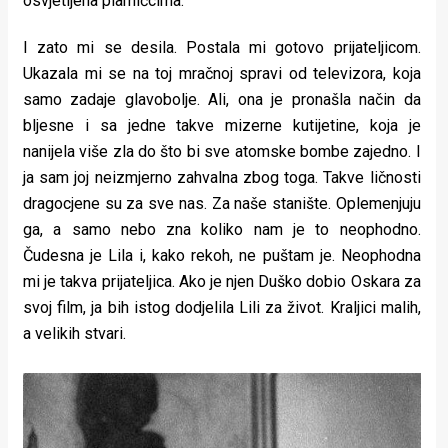
osvjetljena plamičcima.
I zato mi se desila. Postala mi gotovo prijateljicom.
Ukazala mi se na toj mračnoj spravi od televizora, koja
samo zadaje glavobolje. Ali, ona je pronašla način da
bljesne i sa jedne takve mizerne kutijetine, koja je
nanijela više zla do što bi sve atomske bombe zajedno. I
ja sam joj neizmjerno zahvalna zbog toga. Takve ličnosti
dragocjene su za sve nas. Za naše stanište. Oplemenjuju
ga, a samo nebo zna koliko nam je to neophodno.
Čudesna je Lila i, kako rekoh, ne puštam je. Neophodna
mi je takva prijateljica. Ako je njen Duško dobio Oskara za
svoj film, ja bih istog dodjelila Lili za život. Kraljici malih,
a velikih stvari.