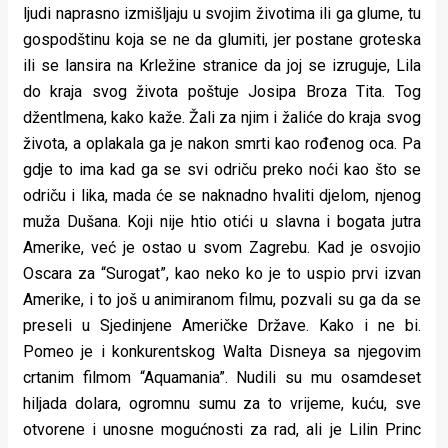
ljudi naprasno izmišljaju u svojim životima ili ga glume, tu
gospodštinu koja se ne da glumiti, jer postane groteska
ili se lansira na Krležine stranice da joj se izruguje, Lila
do kraja svog života poštuje Josipa Broza Tita. Tog
džentlmena, kako kaže. Žali za njim i žaliće do kraja svog
života, a oplakala ga je nakon smrti kao rođenog oca. Pa
gdje to ima kad ga se svi odriču preko noći kao što se
odriču i lika, mada će se naknadno hvaliti djelom, njenog
muža Dušana. Koji nije htio otići u slavna i bogata jutra
Amerike, već je ostao u svom Zagrebu. Kad je osvojio
Oscara za “Surogat”, kao neko ko je to uspio prvi izvan
Amerike, i to još u animiranom filmu, pozvali su ga da se
preseli u Sjedinjene Američke Države. Kako i ne bi.
Pomeo je i konkurentskog Walta Disneya sa njegovim
crtanim filmom “Aquamania”. Nudili su mu osamdeset
hiljada dolara, ogromnu sumu za to vrijeme, kuću, sve
otvorene i unosne mogućnosti za rad, ali je Lilin Princ