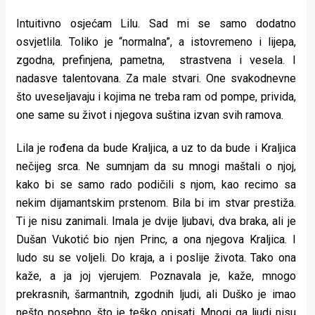
Intuitivno osjećam Lilu. Sad mi se samo dodatno
osvjetlila. Toliko je “normalna”, a istovremeno i lijepa,
zgodna, prefinjena, pametna, strastvena i vesela. I
nadasve talentovana. Za male stvari. One svakodnevne
što uveseljavaju i kojima ne treba ram od pompe, privida,
one same su život i njegova suština izvan svih ramova.
Lila je rođena da bude Kraljica, a uz to da bude i Kraljica
nečijeg srca. Ne sumnjam da su mnogi maštali o njoj,
kako bi se samo rado podičili s njom, kao recimo sa
nekim dijamantskim prstenom. Bila bi im stvar prestiža.
Ti je nisu zanimali. Imala je dvije ljubavi, dva braka, ali je
Dušan Vukotić bio njen Princ, a ona njegova Kraljica. I
ludo su se voljeli. Do kraja, a i poslije života. Tako ona
kaže, a ja joj vjerujem. Poznavala je, kaže, mnogo
prekrasnih, šarmantnih, zgodnih ljudi, ali Duško je imao
nešto posebno, što je teško opisati. Mnogi ga ljudi nisu