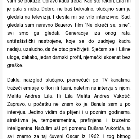
vam se pokaže. Upravo kada treba. Kao što rekoh, Lila mi
rade
je pala s neba. Dobro, ne baš bukvalno, slučajno sam je
gledala na televiziji. I desila mi se vrlo intenzivno. Sad,
Urban
gledala sam naravno Bauerov film “Ne okreći se, sine”,
Places
svi smo ga gledali. Generacije iza onog rata,
antifašistički nastrojene, koje se do zadnjeg kadra
Aktivizam
nadaju, uzaludno, da će otac preživjeti. Sjećam se i Liline
Aktuelnosti
uloge, dakako, jedan damski profil, njemački akcenat bez
greške.
Promo
Dakle, naizgled slučajno, premećući po TV kanalima,
About
tražeći emisije o flori ili fauni, naletim na intervju s njom.
Urban
Melita Andres Lila. Ili Lila Melita Andres Vukotić.
Zapravo, u početku ne znam ko je. Banula sam u po
Magazin
intervjua. Jedino vidim da plijeni i u poznim godinama,
atraktivna je, temperamentna, prefinjena i izuzetno
inteligentna. Naćulim uši pri pomenu Dušana Vukotića, ta
svi znamo za taj čuveni Oscar iz 1962. i tog bitnog