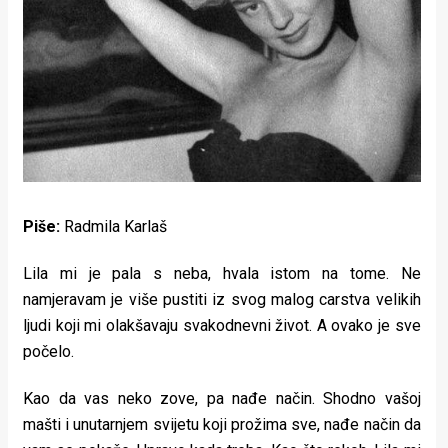
Lifestyle
Beauty
Fashion
Zdravlje
Za
stolom
Piše:
Radmila Karlaš
Život
Lila mi je pala s neba, hvala istom na tome. Ne
namjeravam je više pustiti iz svog malog carstva velikih
u
ljudi koji mi olakšavaju svakodnevni život. A ovako je sve
pokretu
počelo.
Ideje
Kao da vas neko zove, pa nađe način. Shodno vašoj
koje
mašti i unutarnjem svijetu koji prožima sve, nađe način da