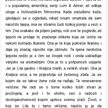
i u popularnoj američkoj seriji
Lum & Abner
, ali odbija
uloge u holivudskim filmovima. Kada začuđeno kaže,
gledajući se u ogledalu, nikad nisam smatrala da sam
naročito lijepa, ona se stvarno čudi tolikoj pompi u vezi s
tim. Zna svakako da plijeni pažnju, vidi sve te poglede, ali
ljepoti ne pridaje to značenje etikete koja se ističe na
nekom komadu tkanine. Ona je ta koja pokreće tkaninu i
daje joj značaj, nipošto nije obrnuto. Ta njena neobična
ljepota nešto je s čim se čovjek rodi i onda usklađuje
vanjsko sa unutrašnjim. Ona je to u potpunosti uspjela.
Jer je Lila ujedno i Kraljica malih, a velikih stvari. Ona je
Kraljica srca, a ne prijestolja od žeženog zlata. Ja se
bojim da se takve žene više ne rađaju. Te renesansne
veličine. Ne radi se o tome koliko loših stvari je
proživjela, a jest i to ohoho, već o radosti i
dostojanstvenosti kojom uprkos svemu zrači. Život, o
koji se Lila tu i tamo oklizne, naučio ju je da