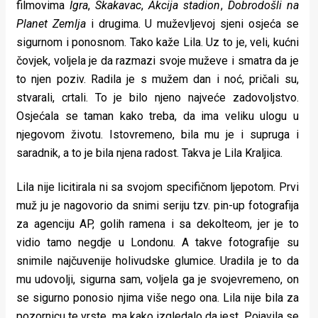
filmovima
Igra
,
Skakavac
,
Akcija stadion
,
Dobrodošli na
Planet Zemlja
i drugima. U muževljevoj sjeni osjeća se
sigurnom i ponosnom. Tako kaže Lila. Uz to je, veli, kućni
čovjek, voljela je da razmazi svoje muževe i smatra da je
to njen poziv. Radila je s mužem dan i noć, pričali su,
stvarali, crtali. To je bilo njeno najveće zadovoljstvo.
Osjećala se taman kako treba, da ima veliku ulogu u
njegovom životu. Istovremeno, bila mu je i supruga i
saradnik, a to je bila njena radost. Takva je Lila Kraljica.
Lila nije licitirala ni sa svojom specifičnom ljepotom. Prvi
muž ju je nagovorio da snimi seriju tzv. pin-up fotografija
za agenciju AP, golih ramena i sa dekolteom, jer je to
vidio tamo negdje u Londonu. A takve fotografije su
snimile najčuvenije holivudske glumice. Uradila je to da
mu udovolji, sigurna sam, voljela ga je svojevremeno, on
se sigurno ponosio njima više nego ona. Lila nije bila za
pozornicu te vrste, ma kako izgledalo da jest. Pojavila se