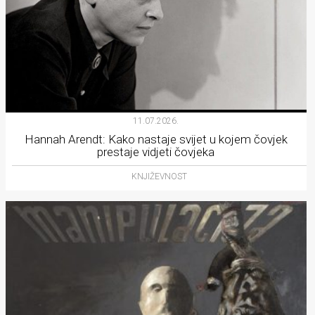
11.07.2026.
Hannah Arendt: Kako nastaje svijet u kojem čovjek
prestaje vidjeti čovjeka
KNJIŽEVNOST