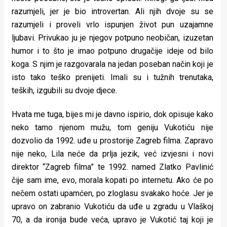
razumjeli, jer je bio introvertan. Ali njih dvoje su se
razumjeli i proveli vrlo ispunjen život pun uzajamne
ljubavi. Privukao ju je njegov potpuno neobičan, izuzetan
humor i to što je imao potpuno drugačije ideje od bilo
koga. S njim je razgovarala na jedan poseban način koji je
isto tako teško prenijeti. Imali su i tužnih trenutaka,
teških, izgubili su dvoje djece.
Hvata me tuga, bijes mi je davno ispirio, dok opisuje kako
neko tamo njenom mužu, tom geniju Vukotiću nije
dozvolio da 1992. uđe u prostorije Zagreb filma. Zapravo
nije neko, Lila neće da prlja jezik, već izvjesni i novi
direktor “Zagreb filma” te 1992. named Zlatko Pavlinić
čije sam ime, evo, morala kopati po internetu. Ako će po
nečem ostati upamćen, po zloglasu svakako hoće. Jer je
upravo on zabranio Vukotiću da uđe u zgradu u Vlaškoj
70, a da ironija bude veća, upravo je Vukotić taj koji je