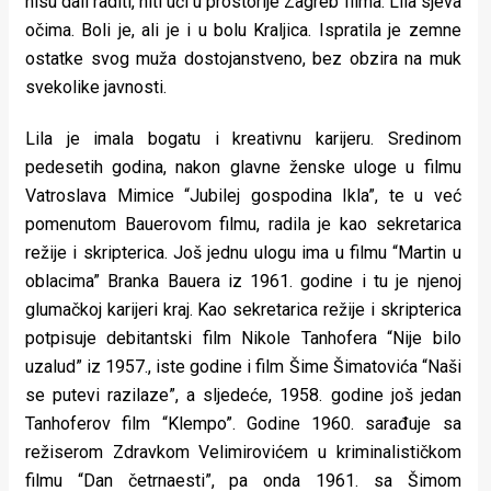
nisu dali raditi, niti ući u prostorije Zagreb filma. Lila sjeva
očima. Boli je, ali je i u bolu Kraljica. Ispratila je zemne
ostatke svog muža dostojanstveno, bez obzira na muk
svekolike javnosti.
Lila je imala bogatu i kreativnu karijeru. Sredinom
pedesetih godina, nakon glavne ženske uloge u filmu
Vatroslava Mimice “Jubilej gospodina Ikla”, te u već
pomenutom Bauerovom filmu, radila je kao sekretarica
režije i skripterica. Još jednu ulogu ima u filmu “Martin u
oblacima” Branka Bauera iz 1961. godine i tu je njenoj
glumačkoj karijeri kraj. Kao sekretarica režije i skripterica
potpisuje debitantski film Nikole Tanhofera “Nije bilo
uzalud” iz 1957., iste godine i film Šime Šimatovića “Naši
se putevi razilaze”, a sljedeće, 1958. godine još jedan
Tanhoferov film “Klempo”. Godine 1960. sarađuje sa
režiserom Zdravkom Velimirovićem u kriminalističkom
filmu “Dan četrnaesti”, pa onda 1961. sa Šimom