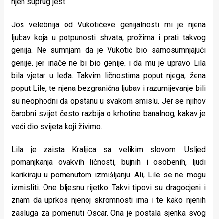
njen suprug jest.
Još velebnija od Vukotićeve genijalnosti mi je njena
ljubav koja u potpunosti shvata, prožima i prati takvog
genija. Ne sumnjam da je Vukotić bio samosumnjajući
genije, jer inače ne bi bio genije, i da mu je upravo Lila
bila vjetar u leđa. Takvim ličnostima poput njega, žena
poput Lile, te njena bezgranična ljubav i razumijevanje bili
su neophodni da opstanu u svakom smislu. Jer se njihov
čarobni svijet često razbija o krhotine banalnog, kakav je
veći dio svijeta koji živimo.
Lila je zaista Kraljica sa velikim slovom. Usljed
pomanjkanja ovakvih ličnosti, bujnih i osobenih, ljudi
karikiraju u pomenutom izmišljanju. Ali, Lile se ne mogu
izmisliti. One bljesnu rijetko. Takvi tipovi su dragocjeni i
znam da uprkos njenoj skromnosti ima i te kako njenih
zasluga za pomenuti Oscar. Ona je postala sjenka svog