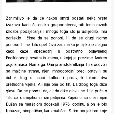
Zanimljivo je da će nakon smrti postati neka vrsta
izazova, kada će onako gospodstvena, biti tema raznih
izložbi, podsjećanja i mnogo toga što je uslijedilo. Ima
porijeklo i čime da se ponosi. Ili da se drugi njome
ponose. Ili ne. Lilu opet živo zanima ko je taj ko je slagao
kako kaže abecedarij u postratno objavljenoj
Enciklopediji hrvatskih imena, u kojoj je prezime Andres
pojela maca. Nema ga. Ona je aristokratkinja. I sa očeve i
sa majčine strane, njeni mnogobrojni preci ostavili su
dubok trag u nauci, kulturi i prosvjeti tokom dva
prethodna vijeka. Ali nije ona od tih. Da zbog toga diže
glavu. Da se ponosi da, ali da diže glavu, ne. Lila priča o
Titu sa osmijehom i simpatijama. Zajedno su ona i njen
Dušan sa maršalom dočekali 1976. godinu, a on je bio
ljubazan, simpatičan, karizmatičan. S tim porijeklom koje