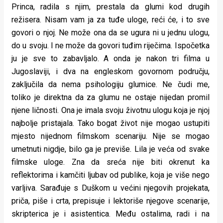
Princa, radila s njim, prestala da glumi kod drugih
režisera. Nisam vam ja za tuđe uloge, reći će, i to sve
govori o njoj. Ne može ona da se ugura ni u jednu ulogu,
do u svoju. I ne može da govori tuđim riječima. Ispočetka
ju je sve to zabavljalo. A onda je nakon tri filma u
Jugoslaviji, i dva na engleskom govornom području,
zaključila da nema psihologiju glumice. Ne čudi me,
toliko je direktna da za glumu ne ostaje nijedan promil
njene ličnosti. Ona je imala svoju životnu ulogu koja je njoj
najbolje pristajala. Tako bogat život nije mogao ustupiti
mjesto nijednom filmskom scenariju. Nije se mogao
umetnuti nigdje, bilo ga je previše. Lila je veća od svake
filmske uloge. Zna da sreća nije biti okrenut ka
reflektorima i kamčiti ljubav od publike, koja je više nego
varljiva. Sarađuje s Duškom u većini njegovih projekata,
priča, piše i crta, prepisuje i lektoriše njegove scenarije,
skripterica je i asistentica. Među ostalima, radi i na