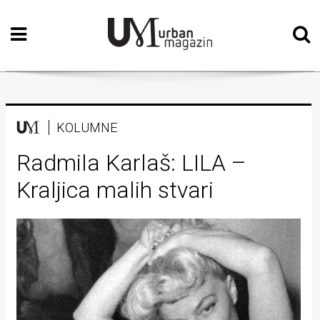
Početna
Vizualne
umjetnosti
Teatar
KOLUMNE
Književnost
Radmila Karlaš: LILA –
Kraljica malih stvari
Muzika
Film
Intervju
Kolumne
Kultura