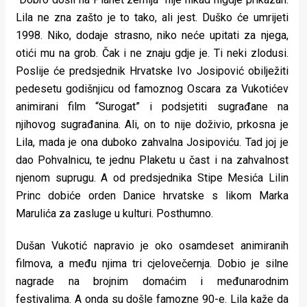
Lila ne zna zašto je to tako, ali jest. Duško će umrijeti
1998. Niko, dodaje strasno, niko neće upitati za njega,
otići mu na grob. Čak i ne znaju gdje je. Ti neki zlodusi.
Poslije će predsjednik Hrvatske Ivo Josipović obilježiti
pedesetu godišnjicu od famoznog Oscara za Vukotićev
animirani film “Surogat” i podsjetiti sugrađane na
njihovog sugrađanina. Ali, on to nije doživio, prkosna je
Lila, mada je ona duboko zahvalna Josipoviću. Tad joj je
dao Pohvalnicu, te jednu Plaketu u čast i na zahvalnost
njenom suprugu. A od predsjednika Stipe Mesića Lilin
Princ dobiće orden Danice hrvatske s likom Marka
Marulića za zasluge u kulturi. Posthumno.
Dušan Vukotić napravio je oko osamdeset animiranih
filmova, a među njima tri cjelovečernja. Dobio je silne
nagrade na brojnim domaćim i međunarodnim
festivalima. A onda su došle famozne 90-e. Lila kaže da