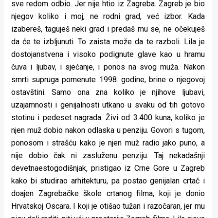
sve redom odbio. Jer nije htio iz Zagreba. Zagreb je bio
njegov koliko i moj, ne rodni grad, već izbor. Kada
izabereš, taguješ neki grad i predaš mu se, ne očekuješ
da će te izbljunuti. To zaista može da te razboli. Lila je
dostojanstvena i visoko podignute glave kao u hramu
čuva i ljubav, i sjećanje, i ponos na svog muža. Nakon
smrti supruga pomenute 1998. godine, brine o njegovoj
ostavštini. Samo ona zna koliko je njihove ljubavi,
uzajamnosti i genijalnosti utkano u svaku od tih gotovo
stotinu i pedeset nagrada. Živi od 3.400 kuna, koliko je
njen muž dobio nakon odlaska u penziju. Govori s tugom,
ponosom i strašću kako je njen muž radio jako puno, a
nije dobio čak ni zasluženu penziju. Taj nekadašnji
devetnaestogodišnjak, pristigao iz Crne Gore u Zagreb
kako bi studirao arhitekturu, pa postao genijalan crtač i
doajen Zagrebačke škole crtanog filma, koji je donio
Hrvatskoj Oscara. I koji je otišao tužan i razočaran, jer mu