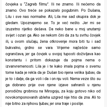
čovjeka u “Zagreb filmu”. Ili ne znamo. Ili nećemo da
znamo. Ovo treće se pokazalo pogubnim. Po Dušana,
Lilu i sve nas normalne. Ali, Lila me sad okupira dok je
gledam. Upoznajemo se. To je već nešto. Jer mi se
izuzetno rijetko dešava. Da neko bane u moj unutarnji
svijet i ozari ga. Ako se nekom čini da za tu svrhu čovjek
ili, u ovom slučaju, žena otkrovenje mora biti tu i sad
bukvalno, grdno se vara. Vrijeme najčešće samo
ograničava, jer ga čovjek u svojoj tuposti doživljava kao
konstantu i pritom dokazuje da pojma nema o
izvanvremenosti. Lila je i te kako imala pojma o svemu
tome kada je rekla da je Dušan bio njena velika ljubav, da
je to i dalje, da ga voli i da i on nju voli. Nema veze što su
ga dobrano prije ove njene izjave sahranili u njenu
porodičnu grobnicu na Mirogoju, za koju gotovo niko od
novokomponovanih ubleha uzgred nije htio da zna. Ali to
nije bitno za njihovu ljubav, jer ona traje i poslije.