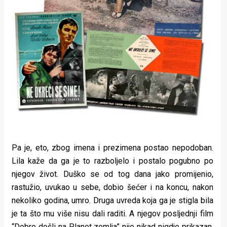
Pa je, eto, zbog imena i prezimena postao nepodoban.
Lila kaže da ga je to razboljelo i postalo pogubno po
njegov život. Duško se od tog dana jako promijenio,
rastužio, uvukao u sebe, dobio šećer i na koncu, nakon
nekoliko godina, umro. Druga uvreda koja ga je stigla bila
je ta što mu više nisu dali raditi. A njegov posljednji film
“Dobro došli na Planet zemlja” nije nikad nigdje prikazan.