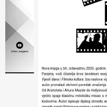
Lifestyle
Beauty
Fashion
Zdravlje
Za
stolom
Život
Nova knjiga u bh. izdavaštvu 2025. godine
u
Panjeta, vodi čitatelja kroz šezdeset ese
Vijesti dana
i
Filmska kultura
. Iza naslova vi
pokretu
autor pronalazi skriveni poredak značenja
Od Aristotela i Ahura Mazde do Hollywooda 
Ideje
vješto spaja klasičnu mitološku misao s
koje
kodovima. Autor ispisuje dijalog između arh
između sjenki Platonove pećine i svjetla kin