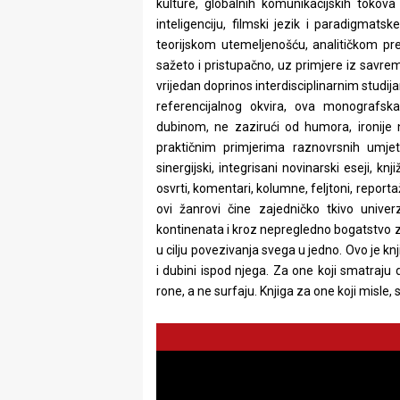
kulture, globalnih komunikacijskih tokova
inteligenciju, filmski jezik i paradigma
teorijskom utemeljenošću, analitičkom pre
sažeto i pristupačno, uz primjere iz savre
vrijedan doprinos interdisciplinarnim studija
referencijalnog okvira, ova monografsk
dubinom, ne zazirući od humora, ironije n
praktičnim primjerima raznovrsnih umjetn
sinergijski, integrisani novinarski eseji, knj
osvrti, komentari, kolumne, feljtoni, report
ovi žanrovi čine zajedničko tkivo unive
kontinenata i kroz nepregledno bogatstvo z
u cilju povezivanja svega u jedno. Ovo je knj
i dubini ispod njega. Za one koji smatraju da
rone, a ne surfaju. Knjiga za one koji misle, 