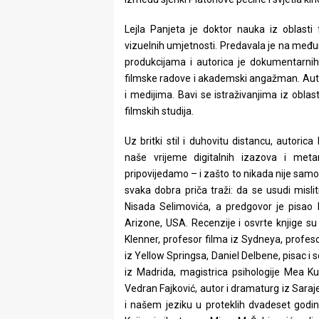
rade
Lejla Panjeta je doktor nauka iz oblasti 
Urban
vizuelnih umjetnosti. Predavala je na među
produkcijama i autorica je dokumentarnih 
Places
filmske radove i akademski angažman. Autor
i medijima. Bavi se istraživanjima iz oblasti
Aktivizam
filmskih studija.
Aktuelnosti
Uz britki stil i duhovitu distancu, autorica 
Promo
naše vrijeme digitalnih izazova i me
pripovijedamo – i zašto to nikada nije samo
About
svaka dobra priča traži: da se usudi misli
Nisada Selimovića, a predgovor je pisao 
Urban
Arizone, USA. Recenzije i osvrte knjige su 
Klenner, profesor filma iz Sydneya, profes
Magazin
iz Yellow Springsa, Daniel Delbene, pisac i 
iz Madrida, magistrica psihologije Mea Ku
Vedran Fajković, autor i dramaturg iz Sara
i našem jeziku u proteklih dvadeset godina