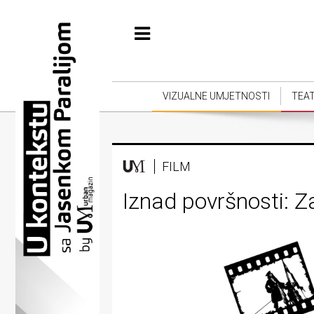
Početna
Vizualne
umjetnosti
VIZUALNE UMJETNOSTI
TEA
Teatar
Književnost
FILM
Muzika
Iznad površnosti: Za
Film
Intervju
Kolumne
Kultura