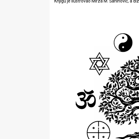
Knjigu je ilustrovao Mirza M. Šahinović, a di