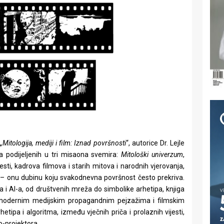
„Mitologija, mediji i film: Iznad površnosti
“, autorice Dr. Lejle
ja podijeljenih u tri misaona svemira:
Mitološki univerzum
,
jesti, kadrova filmova i starih mitova i narodnih vjerovanja,
 – onu dubinu koju svakodnevna površnost često prekriva.
i AI-a, od društvenih mreža do simbolike arhetipa, knjiga
 modernim medijskim propagandnim pejzažima i filmskim
etipa i algoritma, između vječnih priča i prolaznih vijesti,
o-projektora.