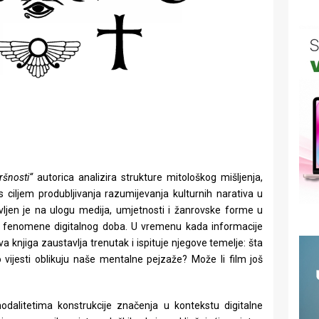
ršnosti“
autorica analizira strukture mitološkog mišljenja,
s ciljem produbljivanja razumijevanja kulturnih narativa u
jen je na ulogu medija, umjetnosti i žanrovske forme u
na fenomene digitalnog doba. U vremenu kada informacije
 ova knjiga zaustavlja trenutak i ispituje njegove temelje: šta
ijesti oblikuju naše mentalne pejzaže? Može li film još
dalitetima konstrukcije značenja u kontekstu digitalne