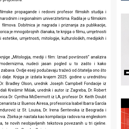
filmske propagande i redovni profesor filmskih studija i
narodnim i regionalnim univerzitetima. Radila je u filmskim
filmova. Dobitnica je nagrada i priznanja za publikacije,
ica je mnogobrojnih članaka, te knjiga o filmu, umjetnosti
 estetike, umjetnosti, mitologije, kulturoloških, medijskih i
knjige „Mitologija, mediji i film: Iznad površnosti“ analizira
tamodernizma, nudeći jasan pogled u to zašto i kako
 zabava. Ovdje eseji podučavaju tražeći od čitatelja ono što
ti dalje. Knjiga je izdata krajem 2025. godine u uredništvu
Dr. Bradley Olson, urednik Joseph Campbell Fondacije iz
dali Krešimir Mišak, urednik i autor iz Zagreba, Dr. Robert
orica Dr. Cynthia McDermott iz LA, profesor Dr. Keith Doubt
scenarista iz Buenos Airesa, profesorica Isabel Ibarra García
ndurović iz St. Louisa, Dr. Irena Šentevska iz Beograda i
jeva. Zbirka je nastala kao kompilacija radova na engleskom
, te novih neobjavljenih tekstova povezanih u tri cjeline.