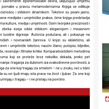
 i savremenih epistemoloških okvira, uključujući umjetnu
tske pomake u pravcu metamodernizma. Knjiga se odlikuje
ciznošću i stilskom dinamikom. Tekstovi su pisani jasno,
mene medijske i umjetničke prakse, čime knjiga predstavlja
ma kulture, medija i umjetnosti. Osim teorijske preciznosti i
a zbirka eseja odiše stilskom elegancijom i misaonom
i lucidne digresije. Autorica podučava, ali i pokazuje na
ičkih i novinarskih žanrova. U knjizi su eklektično, ali
iževni i umjetnički tekstovi, naučni članci, putopisi, bilješke,
aže, recenzije i filmske kritike. Komparativističkim metodima
rzuma koji se proteže kroz nekoliko dekada, preko pet
nanja i traganja za dubinom iza svakodnevne površnosti, a
iga za one koji tragaju za smislom – ne u zvuku, već u tišini
 su svi ljudi imaju ista prava na život i ljubav. Za one koji
sumnjaju i tragaju – i ne pristaju na površno.