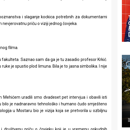
 poznanstva i slaganje kockica potrebnih za dokumentarni
 nevjerovatnu priču o viziji jednog čovjeka.
nog filma.
fakulteta. Saznao sam da ga je tu zasadio profesor Krkić.
e je spustio plod limuna. Bila je to jasna simbolika. I nije
ehićem uradili smo dvadeset pet intervjua i obavili isti
ru bilo je nadnaravno tehnološko i humano čudo smješteno
ogija u Mostaru bio je vizija koja se pretvorila u ozbiljnu
 i društvenu priču o čovjeku koji je u vremenu oskudnih