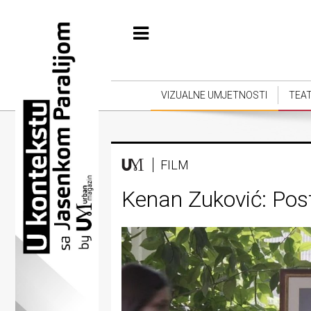
Početna
Vizualne
umjetnosti
VIZUALNE UMJETNOSTI
TEA
Teatar
Književnost
FILM
Muzika
Kenan Zuković: Posto
Film
Intervju
Kolumne
Kultura