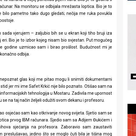
ačunar. Na monitoru se odbijala mrežasta loptica. Bio je to
je bilo pametno tako dugo gledati; nečija me ruka povukla
postoje.
da vjerujem – zaljubio bih se u ekran koji tiho bruji iza
j eri. Bio je to izbor kojeg nisam bio svjestan. Put mogućeg
te godine uzmicao sam i birao prošlost. Budućnost mi je
skonačno odbija.
 nepoznat glas koji me pitao mogu li snimiti dokumentarni
stid jer mi ime Safet Krkić nije bilo poznato. Otišao sam na
 informacijskih tehnologija u Mostaru. Zadivila me upornost
u se na taj način željeli odužiti svom dekanu i profesoru.
ao osjećao sam kao otkrivanje novog svijeta. Sjetio sam se
 loptica prvog IBM računara. Sjedio sam sa Adijem Đukićem i
hova sjećanja na profesora. Zaboravio sam zaustaviti
 preslušavao, jedino što se moglo čuti bila je tišina mog