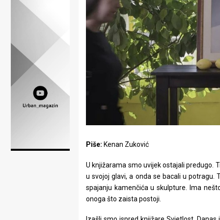
Lifestyle
Beauty
Fashion
Zdravlje
Za
stolom
Život
Piše:
Kenan Zuković
u
U knjižarama smo uvijek ostajali predugo. Tr
pokretu
u svojoj glavi, a onda se bacali u potragu. 
spajanju kamenčića u skulpture. Ima nešto
Ideje
onoga što zaista postoji.
koje
Izašli smo ispred knjižare Svjetlost. Danas 