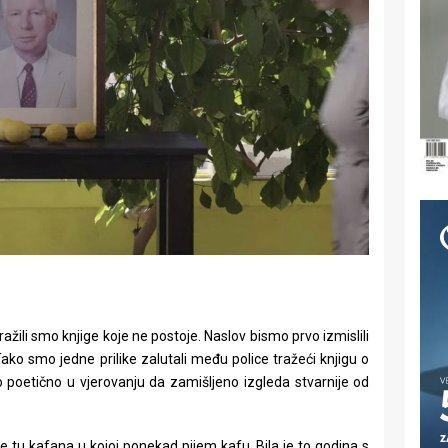
ažili smo knjige koje ne postoje. Naslov bismo prvo izmislili
Tako smo jedne prilike zalutali među police tražeći knjigu o
 poetično u vjerovanju da zamišljeno izgleda stvarnije od
je tu kafana u kojoj ponekad pijem kafu. Bila je to godina s