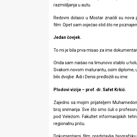
razmišljanja u autu.
Redovni dolasci u Mostar značili su nova
film. Opet sam osjećao stid što ne poznajem
Jedan čovjek.
To mi je bila prva misao za ime dokumentar
Onda sam naišao na limunovo stablo u holu 
Svakom novom maturantu, osim diplome, u ruk
bilo dvojbe. Adi i Denis predložili su ime:
Plodovi vizije – prof. dr. Safet Krkić.
Zajedno sa mojim prijateljem Muhamedom M
broj snimanja. Sve što smo čuli o profeso
pod Veležom. Fakultet informacijskih tehnol
regionalnu priču.
Dokumentarni film predstavlja biografsku