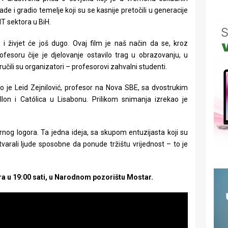
e i gradio temelje koji su se kasnije pretočili u generacije
IT sektora u BiH.
 – i živjet će još dugo. Ovaj film je naš način da se, kroz
ofesoru čije je djelovanje ostavilo trag u obrazovanju, u
poručili su organizatori – profesorovi zahvalni studenti.
o je Leid Zejnilović, profesor na Nova SBE, sa dvostrukim
lon i Católica u Lisabonu. Prilikom snimanja izrekao je
vernog logora. Ta jedna ideja, sa skupom entuzijasta koji su
 i stvarali ljude sposobne da ponude tržištu vrijednost – to je
ra u 19:00 sati, u Narodnom pozorištu Mostar.