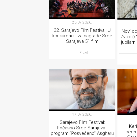
23.07.2026.
32. Sarajevo Film Festival: U
Novi do
konkurenciji za nagrade Srce
Zvizdić 
Sarajeva 51 film
jubilarn
FILM
17.07.2026.
Sarajevo Film Festival:
Ker
Počasno Srce Sarajeva i
cerem
program “Posvećeno” Asgharu