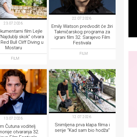
22.07.2026.
23.07.2026.
Emily Watson predvodit će žiri
kumentarni film Lejle
Takmičarskog programa za
“Najdublji skok” otvara
igrani film 32. Sarajevo Film
i Red Bull Cliff Diving u
Festivala
Mostaru
FILM
FILM
12.07.2026.
13.07.2026.
Snimljena prva klapa filma i
im Čutuna voditelj
serije “Kad sam bio hodža”
onije otvaranja 32.