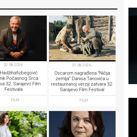
02.08.2026.
01.08.2026.
 Hadžihafizbegović
Oscarom nagrađena “Ničija
tnik Počasnog Srca
zemlja” Danisa Tanovića u
va 32. Sarajevo Film
restauriranoj verziji zatvara 32.
Festivala
Sarajevo Film Festival
FILM
FILM