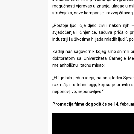
mogućnosti vjerovao u znanje, ulagao u mlad
stručnjaka, nove kompanije i razvoj čitavog 
„Postoje ljudi čije djelo živi i nakon njih
svjedočenja i činjenice, sačuva priča o pr
industriji i u životima hiljada mladih ljudi“, 
Zadnji naš sagovornik kojeg smo snimili bi
doktoratom sa Univerziteta Carnegie Mel
melanholičnu i tačnu misao:
„FIT je bila jedna ideja, na onoj ledini Sje
razmišljali o tehnologiji, koji su je pravili
neponovljivo, neponovljivo.“
Promocija filma dogodit će se 14. februa