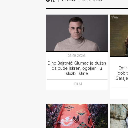
05.08.2026.
Dino Bajrović: Glumac je dužan
Emir
da bude iskren, ogoljen i u
dobi
službi istine
Saraje
FILM