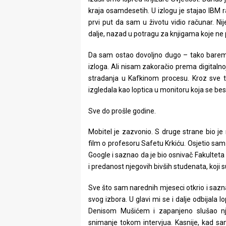
rade
kraja osamdesetih. U izlogu je stajao IBM r
prvi put da sam u životu vidio računar. Ni
Urban
dalje, nazad u potragu za knjigama koje ne 
Places
Da sam ostao dovoljno dugo – tako barem sa
izloga. Ali nisam zakoračio prema digitalno
Aktivizam
stradanja u Kafkinom procesu. Kroz sve 
Aktuelnosti
izgledala kao loptica u monitoru koja se be
Promo
Sve do prošle godine.
About
Mobitel je zazvonio. S druge strane bio je
film o profesoru Safetu Krkiću. Osjetio sam 
Urban
Google i saznao da je bio osnivač Fakulteta
i predanost njegovih bivših studenata, koji s
Magazin
Sve što sam narednih mjeseci otkrio i sazn
svog izbora. U glavi mi se i dalje odbijala
Denisom Mušićem i zapanjeno slušao nji
snimanje tokom intervjua. Kasnije, kad sam