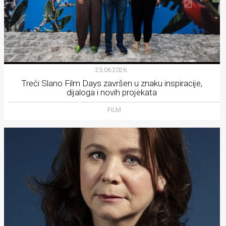
23.06.2026.
Treći Slano Film Days završen u znaku inspiracije,
dijaloga i novih projekata
FILM