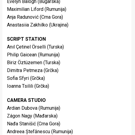
Evelyn Balogh (Bugarska)
Maximilian Liford (Rumunija)
Anja Radunović (Crna Gora)
Anastasiia Zakhilko (Ukrajina)
SCRIPT STATION
Anıl Çetinel Örselli (Turska)
Philip Gaicean (Rumunija)
Biriz Öztüzemen (Turska)
Dimitra Petmeza (Grčka)
Sofia Sfyri (Grčka)
Ioanna Tsilili (Grčka)
CAMERA STUDIO
Ardian Dubova (Rumunija)
Zágon Nagy (Mađarska)
Nađa Stanišić (Crna Gora)
Andreea Ștefănescu (Rumunija)