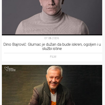
07.08.2026.
Dino Bajrović: Glumac je dužan da bude iskren, ogoljen i u
službi istine
FILM