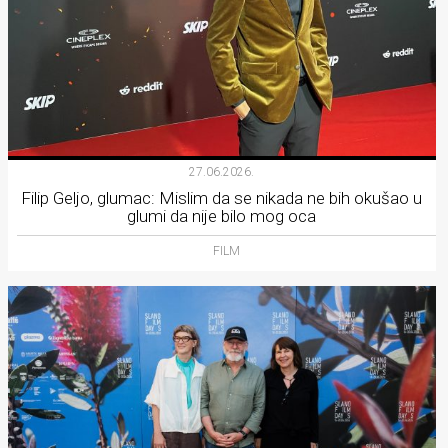
27.06.2026.
Filip Geljo, glumac: Mislim da se nikada ne bih okušao u
glumi da nije bilo mog oca
FILM