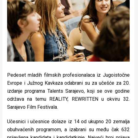
Lifestyle
Beauty
Fashion
Zdravlje
Za
stolom
Pedeset mladih filmskih profesionalaca iz Jugoistočne
Život
Evrope i Južnog Kavkaza odabrani su za učešće za 20.
izdanje programa Talents Sarajevo, koji se ove godine
u
održava na temu REALITY, REWRITTEN u okviru 32.
pokretu
Sarajevo Film Festivala.
Ideje
Učesnici i učesnice dolaze iz 14 od ukupno 20 zemalja
obuhvaćenih programom, a izabrani su među čak 632
koje
prijavljena kandidata i kandidatkinje. Najveći broj prijava