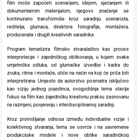
film može započeti scenarijem, idejom, sjećanjem ili
dokumentarnim materijalom, njegovo značenje se
kontinuirano transformiše kroz saradnju scenarista,
reditelja, glumaca, direktora fotografije, montažera,
producenata i drugih kreativnih saradnika.
Program tematizira filmsko stvaralaštvo kao proces
interpretacije i zajedničkog oblikovanja, u kojem svaka
umjetnička odluka, od glumačke izvedbe i kadra do
zvuka, ritma i montaže, utiče na način na koji će priča biti
interpretirana. Umjesto da autorstvo posmatra isključivo
kao viziju jednog pojedinca, ovogodišnja tema stavlja
fokus na film kao zajedničku kreativnu praksu zasnovanu
na razmjeni, povjerenju i interdisciplinarnoj saradnji.
Kroz promišljanje odnosa između individualne vizije i
kolektivnog stvaranja, tema se osvrće i na savremene
produkcijske modele i nove oblike saradničkog