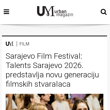
Početna
Vizualne
umjetnosti
Teatar
FILM
Književnost
Sarajevo Film Festival:
Talents Sarajevo 2026.
Muzika
predstavlja novu generaciju
Film
filmskih stvaralaca
Intervju
Kolumne
Kultura