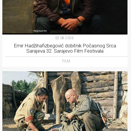
02.08.2026.
Emir Hadžihafizbegović dobitnik Počasnog Srca
Sarajeva 32. Sarajevo Film Festivala
FILM