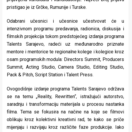
rade
pristigao je iz Grčke, Rumunije i Turske.
Urban
Odabrani učesnici i učesnice učestvovat će u
Places
intenzivnom programu predavanja, radionica, diskusija i
filmskih projekcija tokom predstojećeg izdanja programa
Aktivizam
Talents Sarajevo, radeći uz međunarodno priznate
mentore i mentorice te regionalne kolege i kolegice kroz
Aktuelnosti
osam programskih modula: Directors Summit, Producers
Promo
Summit, Acting Studio, Camera Studio, Editing Studio,
Pack & Pitch, Script Station i Talent Press.
About
Urban
Ovogodišnje izdanje programa Talents Sarajevo održava
se na temu „Reality, Rewritten“, istražujući autorstvo,
Magazin
saradnju i transformaciju materijala u procesu nastanka
filma. Tema se fokusira na načine na koje se filmovi
oblikuju kroz kolektivni kreativni rad, te kako se priče
mijenjaju i razvijaju kroz različite faze produkcije. Iako