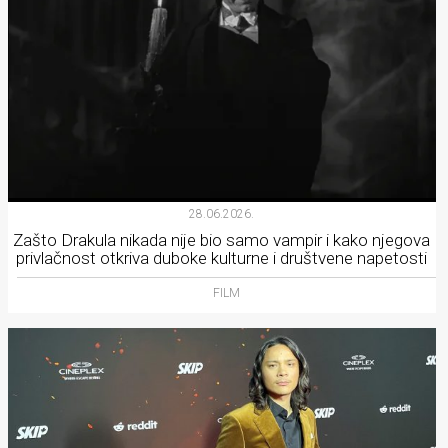
28.06.2026.
Zašto Drakula nikada nije bio samo vampir i kako njegova
privlačnost otkriva duboke kulturne i društvene napetosti
FILM