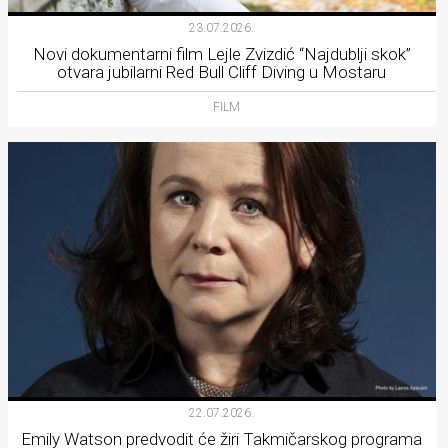
23.07.2026.
Novi dokumentarni film Lejle Zvizdić “Najdublji skok”
otvara jubilarni Red Bull Cliff Diving u Mostaru
FILM
22.07.2026.
Emily Watson predvodit će žiri Takmičarskog programa