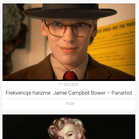
17.04.2026.
Frekvencije harizme: Jamie Campbell Bower – Panartist
FILM