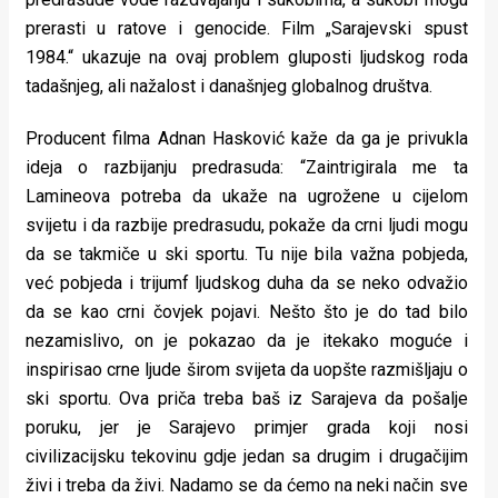
prerasti u ratove i genocide. Film „Sarajevski spust
1984.“ ukazuje na ovaj problem gluposti ljudskog roda
tadašnjeg, ali nažalost i današnjeg globalnog društva.
Producent filma Adnan Hasković kaže da ga je privukla
ideja o razbijanju predrasuda: “Zaintrigirala me ta
Lamineova potreba da ukaže na ugrožene u cijelom
svijetu i da razbije predrasudu, pokaže da crni ljudi mogu
da se takmiče u ski sportu. Tu nije bila važna pobjeda,
već pobjeda i trijumf ljudskog duha da se neko odvažio
da se kao crni čovjek pojavi. Nešto što je do tad bilo
nezamislivo, on je pokazao da je itekako moguće i
inspirisao crne ljude širom svijeta da uopšte razmišljaju o
ski sportu. Ova priča treba baš iz Sarajeva da pošalje
poruku, jer je Sarajevo primjer grada koji nosi
civilizacijsku tekovinu gdje jedan sa drugim i drugačijim
živi i treba da živi. Nadamo se da ćemo na neki način sve