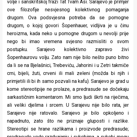
volje i sanskritskoj frazi Tat Tvam Asi. Sarajevo je primjer
ove filozofije nesvjesnog kolektivnog pomaganja
drugom. Ova podsvjesna potreba da se pomogne
drugom, o kojoj govori Šopenhauer, vidljiva je u činu
heroizma, kada neko u pomogne drugom u nevolji prije
nego bi imao vremena svjesno razmisliti o svom
postupku. Sarajevo kolektivno zapravo živi
Šopenhaurovu volju. Zato nam nije bilo nešto puno bitno
da li se na Bjelašnici, Trebeviću, Jahorini i u Zetri takmiče
crni, bijeli, žuti, crveni ili mali zeleni (možda bi njih i
primjetili ili bi ih samo pozvali na kafu). Sarajevo je grad u
kome stereotipije ne prolaze, a predrasude se dočekaju
sarkastičnim komentarom. Mi smo ljudi škrti na riječima,
ali veliki djelima i srcem. U Sarajevu nije bilo rata, jer
Sarajevo nije ratovalo. Sarajevo je bilo opkoljeno i
napadnuto, zato što ne priznaje gluposti i razlike.
Stereotipi se hrane razlikama i proizvode predrasude;
predrasude vode razdvajanju i sukobima, a sukobi mogu