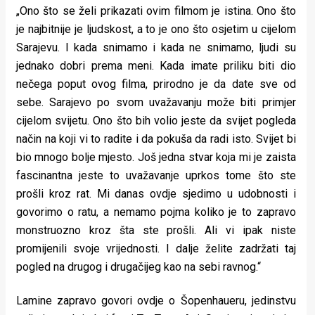
„Ono što se želi prikazati ovim filmom je istina. Ono što
je najbitnije je ljudskost, a to je ono što osjetim u cijelom
Sarajevu. I kada snimamo i kada ne snimamo, ljudi su
jednako dobri prema meni. Kada imate priliku biti dio
nečega poput ovog filma, prirodno je da date sve od
sebe. Sarajevo po svom uvažavanju može biti primjer
cijelom svijetu. Ono što bih volio jeste da svijet pogleda
način na koji vi to radite i da pokuša da radi isto. Svijet bi
bio mnogo bolje mjesto. Još jedna stvar koja mi je zaista
fascinantna jeste to uvažavanje uprkos tome što ste
prošli kroz rat. Mi danas ovdje sjedimo u udobnosti i
govorimo o ratu, a nemamo pojma koliko je to zapravo
monstruozno kroz šta ste prošli. Ali vi ipak niste
promijenili svoje vrijednosti. I dalje želite zadržati taj
pogled na drugog i drugačijeg kao na sebi ravnog.“
Lamine zapravo govori ovdje o Šopenhaueru, jedinstvu