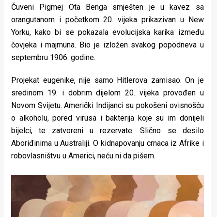
Čuveni Pigmej Ota Benga smješten je u kavez sa
orangutanom i početkom 20. vijeka prikazivan u New
Yorku, kako bi se pokazala evolucijska karika između
čovjeka i majmuna. Bio je izložen svakog popodneva u
septembru 1906. godine.
Projekat eugenike, nije samo Hitlerova zamisao. On je
sredinom 19. i dobrim dijelom 20. vijeka provođen u
Novom Svijetu. Američki Indijanci su pokošeni ovisnošću
o alkoholu, pored virusa i bakterija koje su im donijeli
bijelci, te zatvoreni u rezervate. Slično se desilo
Aboriđinima u Australiji. O kidnapovanju crnaca iz Afrike i
robovlasništvu u Americi, neću ni da pišem.