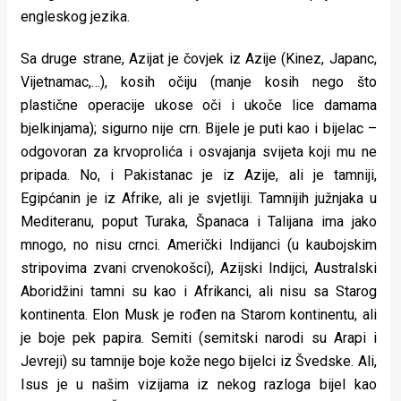
engleskog jezika.
Sa druge strane, Azijat je čovjek iz Azije (Kinez, Japanc,
Vijetnamac,…), kosih očiju (manje kosih nego što
plastične operacije ukose oči i ukoče lice damama
bjelkinjama); sigurno nije crn. Bijele je puti kao i bijelac –
odgovoran za krvoprolića i osvajanja svijeta koji mu ne
pripada. No, i Pakistanac je iz Azije, ali je tamniji,
Egipćanin je iz Afrike, ali je svjetliji. Tamnijih južnjaka u
Mediteranu, poput Turaka, Španaca i Talijana ima jako
mnogo, no nisu crnci. Američki Indijanci (u kaubojskim
stripovima zvani crvenokošci), Azijski Indijci, Australski
Aboridžini tamni su kao i Afrikanci, ali nisu sa Starog
kontinenta. Elon Musk je rođen na Starom kontinentu, ali
je boje pek papira. Semiti (semitski narodi su Arapi i
Jevreji) su tamnije boje kože nego bijelci iz Švedske. Ali,
Isus je u našim vizijama iz nekog razloga bijel kao