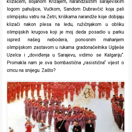
klizačem, Bojanom Križajem, narandžastim sarajevskim
logom pahuljice, Vučkom, Sandom Dubravčić koja pali
olimpijsku vatru na Zetri, kriškama narandže koje dobijaju
klizači nakon plesa na ledu, ružičnjakom u obliku
olimpijskih krugova koji je moj deda posadio u parku
ispred našeg nebodera, ponosnim mahanjem
olimpijskom zastavom u rukama gradonačelnika Uglješe
Uzelca i „doviđenja u Sarajevu, vidimo se Kalgariju“.
Promakla nam je ova bombastična „rasistična“ vijest o
crncu na snijegu. Zašto?