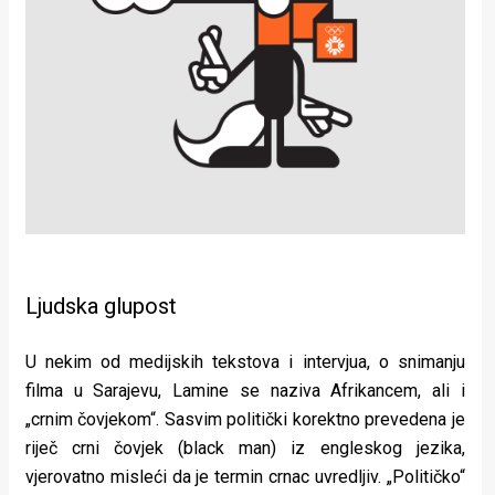
Ljudska glupost
U nekim od medijskih tekstova i intervjua, o snimanju
filma u Sarajevu, Lamine se naziva Afrikancem, ali i
„crnim čovjekom“. Sasvim politički korektno prevedena je
riječ crni čovjek (black man) iz engleskog jezika,
vjerovatno misleći da je termin crnac uvredljiv. „Političko“