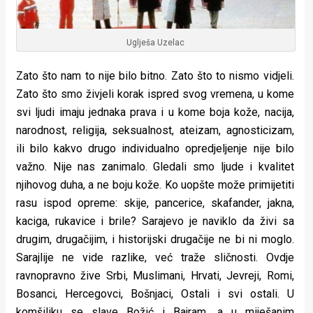
Uglješa Uzelac
Zato što nam to nije bilo bitno. Zato što to nismo vidjeli.
Zato što smo živjeli korak ispred svog vremena, u kome
svi ljudi imaju jednaka prava i u kome boja kože, nacija,
narodnost, religija, seksualnost, ateizam, agnosticizam,
ili bilo kakvo drugo individualno opredjeljenje nije bilo
važno. Nije nas zanimalo. Gledali smo ljude i kvalitet
njihovog duha, a ne boju kože. Ko uopšte može primijetiti
rasu ispod opreme: skije, pancerice, skafander, jakna,
kaciga, rukavice i brile? Sarajevo je naviklo da živi sa
drugim, drugačijim, i historijski drugačije ne bi ni moglo.
Sarajlije ne vide razlike, već traže sličnosti. Ovdje
ravnopravno žive Srbi, Muslimani, Hrvati, Jevreji, Romi,
Bosanci, Hercegovci, Bošnjaci, Ostali i svi ostali. U
komšiliku se slave Božić i Bajram, a u miješanim