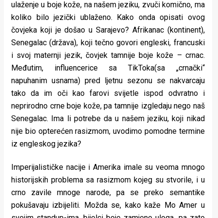
ulaženje u boje kože, na našem jeziku, zvuči komično, ma
koliko bilo jezički ublaženo. Kako onda opisati ovog
čovjeka koji je došao u Sarajevo? Afrikanac (kontinent),
Senegalac (država), koji tečno govori engleski, francuski
i svoj maternji jezik, čovjek tamnije boje kože – crnac.
Međutim, influencerice sa TikToka(sa „crnački“
napuhanim usnama) pred ljetnu sezonu se nakvarcaju
tako da im oči kao farovi svijetle ispod odvratno i
neprirodno crne boje kože, pa tamnije izgledaju nego naš
Senegalac. Ima li potrebe da u našem jeziku, koji nikad
nije bio opterećen rasizmom, uvodimo pomodne termine
iz engleskog jezika?
Imperijalističke nacije i Amerika imale su veoma mnogo
historijskih problema sa rasizmom kojeg su stvorile, i u
crno zavile mnoge narode, pa se preko semantike
pokušavaju izbijeliti. Možda se, kako kaže Mo Amer u
svojim standup-ima, bijelci boje zamjene uloga, pa zato