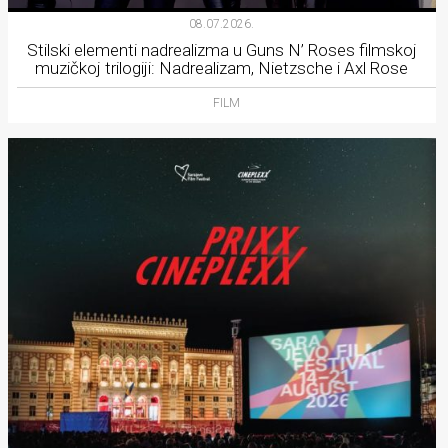
08.07.2026.
Stilski elementi nadrealizma u Guns N’ Roses filmskoj
muzičkoj trilogiji: Nadrealizam, Nietzsche i Axl Rose
FILM