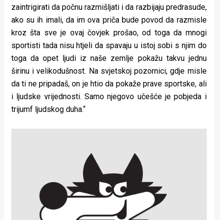
zaintrigirati da počnu razmišljati i da razbijaju predrasude,
ako su ih imali, da im ova priča bude povod da razmisle
kroz šta sve je ovaj čovjek prošao, od toga da mnogi
sportisti tada nisu htjeli da spavaju u istoj sobi s njim do
toga da opet ljudi iz naše zemlje pokažu takvu jednu
širinu i velikodušnost. Na svjetskoj pozornici, gdje misle
da ti ne pripadaš, on je htio da pokaže prave sportske, ali
i ljudske vrijednosti. Samo njegovo učešće je pobjeda i
trijumf ljudskog duha.“