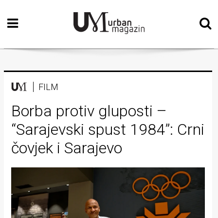
Početna
Vizualne
umjetnosti
Teatar
FILM
Književnost
Borba protiv gluposti –
“Sarajevski spust 1984”: Crni
Muzika
čovjek i Sarajevo
Film
Intervju
Kolumne
Kultura