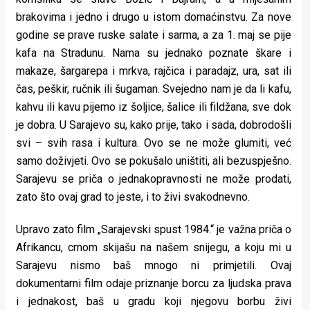
brakovima i jedno i drugo u istom domaćinstvu. Za nove
godine se prave ruske salate i sarma, a za 1. maj se pije
kafa na Stradunu. Nama su jednako poznate škare i
makaze, šargarepa i mrkva, rajčica i paradajz, ura, sat ili
čas, peškir, ručnik ili šugaman. Svejedno nam je da li kafu,
kahvu ili kavu pijemo iz šoljice, šalice ili fildžana, sve dok
je dobra. U Sarajevo su, kako prije, tako i sada, dobrodošli
svi – svih rasa i kultura. Ovo se ne može glumiti, već
samo doživjeti. Ovo se pokušalo uništiti, ali bezuspješno.
Sarajevu se priča o jednakopravnosti ne može prodati,
zato što ovaj grad to jeste, i to živi svakodnevno.
Upravo zato film „Sarajevski spust 1984.“ je važna priča o
Afrikancu, crnom skijašu na našem snijegu, a koju mi u
Sarajevu nismo baš mnogo ni primjetili. Ovaj
dokumentarni film odaje priznanje borcu za ljudska prava
i jednakost, baš u gradu koji njegovu borbu živi