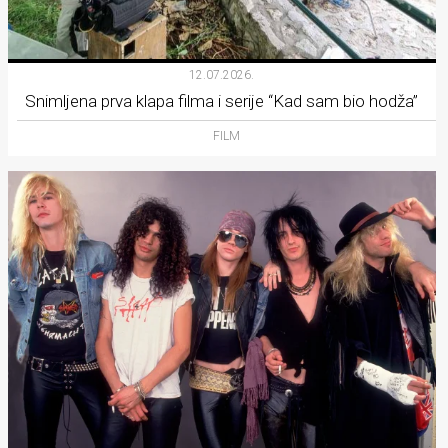
12.07.2026.
Snimljena prva klapa filma i serije “Kad sam bio hodža”
FILM