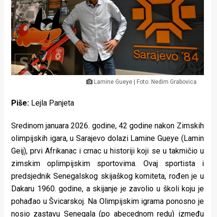
Lifestyle
Beauty
Fashion
Zdravlje
Lamine Gueye | Foto: Nedim Grabovica
Za
Piše:
Lejla Panjeta
stolom
Sredinom januara 2026. godine, 42 godine nakon Zimskih
Život
olimpijskih igara, u Sarajevo dolazi Lamine Gueye (Lamin
u
Geij), prvi Afrikanac i crnac u historiji koji se u takmičio u
zimskim oplimpijskim sportovima. Ovaj sportista i
pokretu
predsjednik Senegalskog skijaškog komiteta, rođen je u
Ideje
Dakaru 1960. godine, a skijanje je zavolio u školi koju je
pohađao u Švicarskoj. Na Olimpijskim igrama ponosno je
koje
nosio zastavu Senegala (po abecednom redu) između