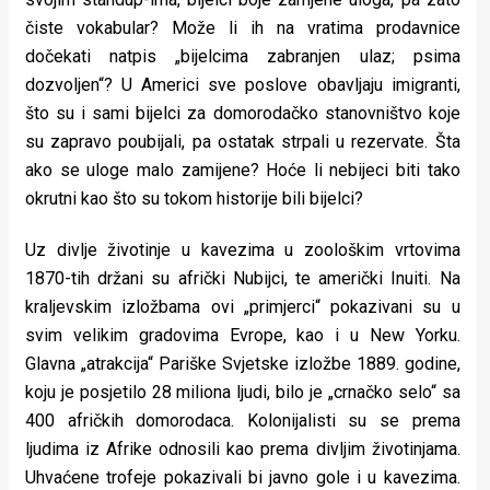
čiste vokabular? Može li ih na vratima prodavnice
dočekati natpis „bijelcima zabranjen ulaz; psima
dozvoljen“? U Americi sve poslove obavljaju imigranti,
što su i sami bijelci za domorodačko stanovništvo koje
su zapravo poubijali, pa ostatak strpali u rezervate. Šta
ako se uloge malo zamijene? Hoće li nebijeci biti tako
okrutni kao što su tokom historije bili bijelci?
Uz divlje životinje u kavezima u zoološkim vrtovima
1870-tih držani su afrički Nubijci, te američki Inuiti. Na
kraljevskim izložbama ovi „primjerci“ pokazivani su u
svim velikim gradovima Evrope, kao i u New Yorku.
Glavna „atrakcija“ Pariške Svjetske izložbe 1889. godine,
koju je posjetilo 28 miliona ljudi, bilo je „crnačko selo“ sa
400 afričkih domorodaca. Kolonijalisti su se prema
ljudima iz Afrike odnosili kao prema divljim životinjama.
Uhvaćene trofeje pokazivali bi javno gole i u kavezima.