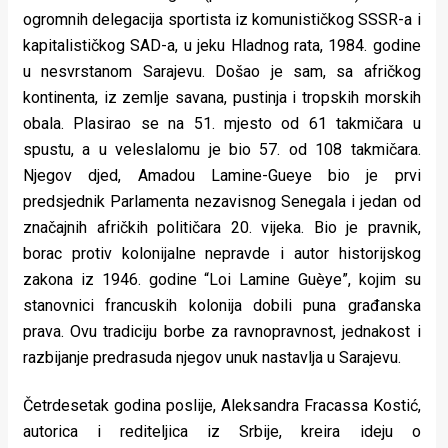
rade
ogromnih delegacija sportista iz komunističkog SSSR-a i
kapitalističkog SAD-a, u jeku Hladnog rata, 1984. godine
Urban
u nesvrstanom Sarajevu. Došao je sam, sa afričkog
Places
kontinenta, iz zemlje savana, pustinja i tropskih morskih
obala. Plasirao se na 51. mjesto od 61 takmičara u
Aktivizam
spustu, a u veleslalomu je bio 57. od 108 takmičara.
Njegov djed, Amadou Lamine-Gueye bio je prvi
Aktuelnosti
predsjednik Parlamenta nezavisnog Senegala i jedan od
Promo
značajnih afričkih političara 20. vijeka. Bio je pravnik,
borac protiv kolonijalne nepravde i autor historijskog
About
zakona iz 1946. godine “Loi Lamine Guèye”, kojim su
Urban
stanovnici francuskih kolonija dobili puna građanska
prava. Ovu tradiciju borbe za ravnopravnost, jednakost i
Magazin
razbijanje predrasuda njegov unuk nastavlja u Sarajevu.
Četrdesetak godina poslije, Aleksandra Fracassa Kostić,
autorica i rediteljica iz Srbije, kreira ideju o