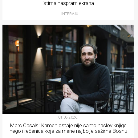
istima naspram ekrana
INTERVJU
01.08.2026.
Marc Casals: Kamen ostaje nije samo naslov knjige
nego i rečenica koja za mene najbolje sažima Bosnu