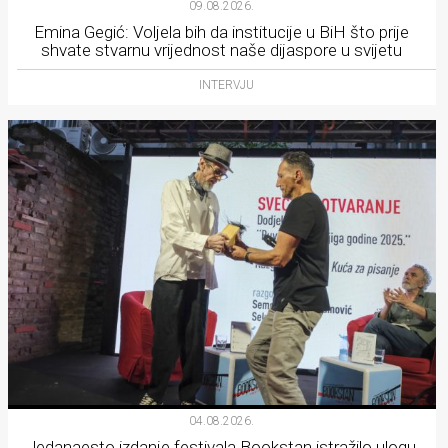
09.08.2026.
Emina Gegić: Voljela bih da institucije u BiH što prije
shvate stvarnu vrijednost naše dijaspore u svijetu
INTERVJU
04.08.2026.
Jedanaesto izdanje festivala Bookstan istražilo ulogu