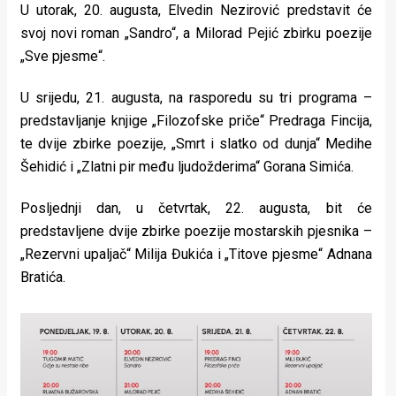
U utorak, 20. augusta, Elvedin Nezirović predstavit će
rade
svoj novi roman „Sandro“, a Milorad Pejić zbirku poezije
Urban
„Sve pjesme“.
Places
U srijedu, 21. augusta, na rasporedu su tri programa –
predstavljanje knjige „Filozofske priče“ Predraga Fincija,
Aktivizam
te dvije zbirke poezije, „Smrt i slatko od dunja“ Medihe
Aktuelnosti
Šehidić i „Zlatni pir među ljudožderima“ Gorana Simića.
Promo
Posljednji dan, u četvrtak, 22. augusta, bit će
About
predstavljene dvije zbirke poezije mostarskih pjesnika –
„Rezervni upaljač“ Milija Đukića i „Titove pjesme“ Adnana
Urban
Bratića.
Magazin