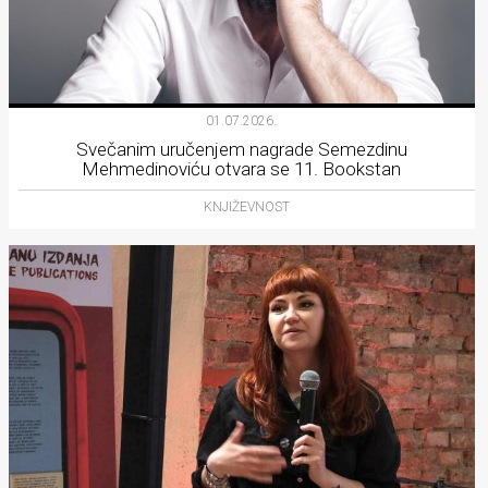
01.07.2026.
Svečanim uručenjem nagrade Semezdinu
Mehmedinoviću otvara se 11. Bookstan
KNJIŽEVNOST