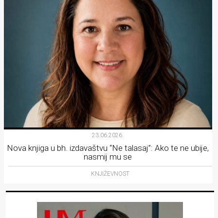
23.06.2026.
Nova knjiga u bh. izdavaštvu “Ne talasaj”: Ako te ne ubije,
nasmij mu se
KNJIŽEVNOST