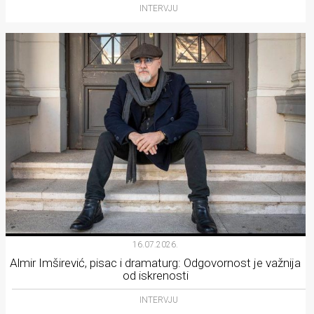
INTERVJU
16.07.2026.
Almir Imširević, pisac i dramaturg: Odgovornost je važnija
od iskrenosti
INTERVJU