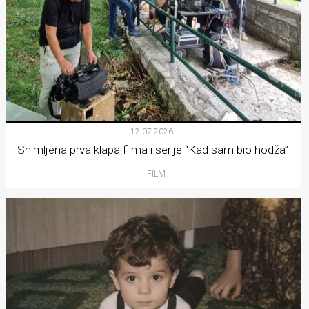
12.07.2026.
Snimljena prva klapa filma i serije “Kad sam bio hodža”
FILM