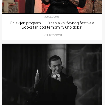
30.06.2026.
Objavljen program 11. izdanja književnog festivala
Bookstan pod temom “Gluho doba”
KNJIŽEVNOST