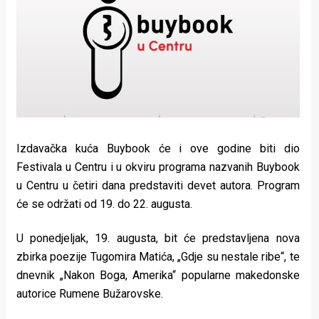
Lifestyle
Beauty
Fashion
Zdravlje
Za
Izdavačka kuća Buybook će i ove godine biti dio
stolom
Festivala u Centru i u okviru programa nazvanih Buybook
u Centru u četiri dana predstaviti devet autora. Program
Život
će se održati od 19. do 22. augusta.
u
U ponedjeljak, 19. augusta, bit će predstavljena nova
pokretu
zbirka poezije Tugomira Matića, „Gdje su nestale ribe“, te
Ideje
dnevnik „Nakon Boga, Amerika“ popularne makedonske
autorice Rumene Bužarovske.
koje