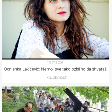
13.07.2026.
Ognjenka Lakićević: Nemoj sve tako ozbiljno da shvataš
KNJIŽEVNOST