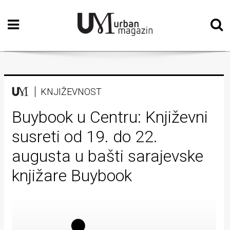
Početna
Vizualne
umjetnosti
Teatar
KNJIŽEVNOST
Književnost
Buybook u Centru: Književni
susreti od 19. do 22.
Muzika
augusta u bašti sarajevske
Film
knjižare Buybook
Intervju
Kolumne
Kultura