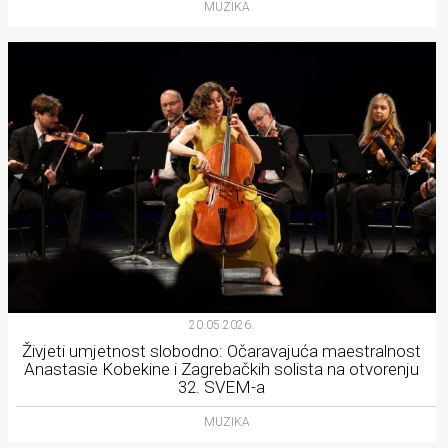
MUZIKA
20.05.2026.
Živjeti umjetnost slobodno: Očaravajuća maestralnost
Anastasie Kobekine i Zagrebačkih solista na otvorenju
32. SVEM-a
MUZIKA