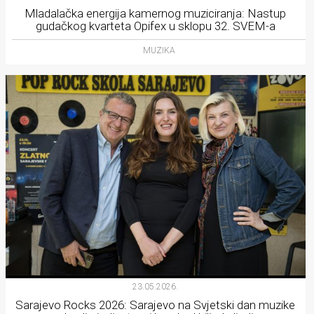
Mladalačka energija kamernog muziciranja: Nastup
gudačkog kvarteta Opifex u sklopu 32. SVEM-a
MUZIKA
23.05.2026.
Sarajevo Rocks 2026: Sarajevo na Svjetski dan muzike