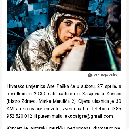
Lifestyle
Beauty
Fashion
Zdravlje
Za
stolom
Život
Foto: Kaja Zulin
Hrvatska umjetnica Ane Paška će u subotu, 27. aprila, s
u
početkom u 20.30 sati nastupiti u Sarajevu u Košnici
pokretu
(bistro Zdravo, Marka Marulića 2).
Cijena ulaznica je 30
KM, a rezervacije možete izvršiti na broj telefona +385
Ideje
952 520 012 ili putem maila
lakocaigre@gmail.com
.
koje
Koncart je autorski muzički performans dramaturginje,