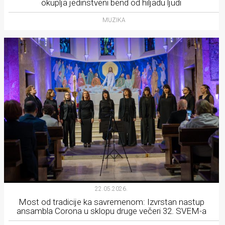
okuplja jedinstveni bend od hiljadu ljudi
MUZIKA
22.05.2026.
Most od tradicije ka savremenom: Izvrstan nastup
ansambla Corona u sklopu druge večeri 32. SVEM-a