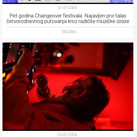
31.07.2026.
Pet godina Changeover festivala: Najavljen prvi talas
četvorodnevnog putovanja kroz različite muzičke izraze
MUZIKA
23.07.2026.