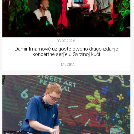
03.07.2026.
Damir Imamović uz goste otvorio drugo izdanje
koncertne serije u Svrzinoj kući
MUZIKA