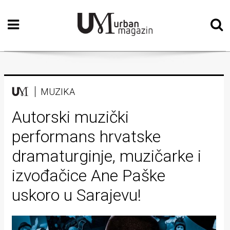
Početna
Vizualne
umjetnosti
Teatar
MUZIKA
Književnost
Autorski muzički
performans hrvatske
Muzika
dramaturginje, muzičarke i
Film
izvođačice Ane Paške
Intervju
uskoro u Sarajevu!
Kolumne
Kultura