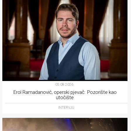
05.08.2026.
Erol Ramadanović, operski pjevač: Pozorište kao
utočište
INTERVJU