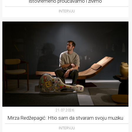
istovremeno proučavamo i živimo
INTERVJU
21.07.2026.
Mirza Redžepagić: Htio sam da stvaram svoju muziku
INTERVJU