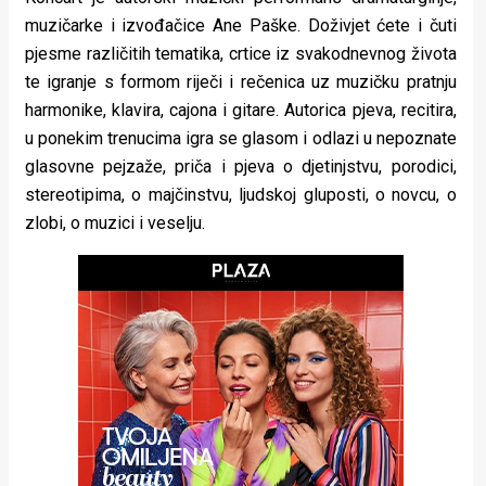
rade
muzičark
e i izvođačice Ane Paške. Doživjet ćete i čuti
pjesme različitih tematika, crtice iz svakodnevnog života
Urban
te igranje s formom riječi i rečenica uz muzičku pratnju
Places
harmonike, klavira, cajona i gitare. Autorica pjeva, recitira,
u ponekim trenucima igra se glasom i odlazi u nepoznate
Aktivizam
glasovne pejzaže, priča i pjeva o djetinjstvu, porodici,
Aktuelnosti
stereotipima, o majčinstvu, ljudskoj gluposti, o novcu, o
zlobi, o muzici i veselju.
Promo
About
Urban
Magazin