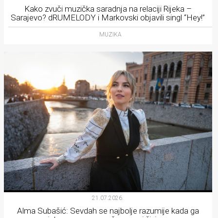
Kako zvuči muzička saradnja na relaciji Rijeka –
Sarajevo? dRUMELODY i Markovski objavili singl “Hey!”
MUZIKA
21.07.2026.
Alma Subašić: Sevdah se najbolje razumije kada ga