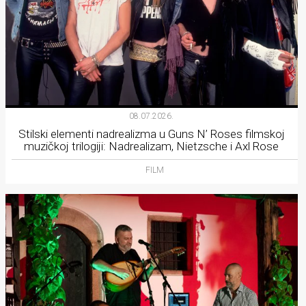
08.07.2026.
Stilski elementi nadrealizma u Guns N’ Roses filmskoj
muzičkoj trilogiji: Nadrealizam, Nietzsche i Axl Rose
FILM