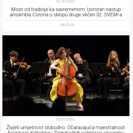
22.05.2026.
Most od tradicije ka savremenom: Izvrstan nastup
ansambla Corona u sklopu druge večeri 32. SVEM-a
MUZIKA
20.05.2026.
Živjeti umjetnost slobodno: Očaravajuća maestralnost
Anastasie Kobekine i Zagrebačkih solista na otvorenju