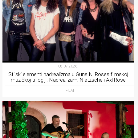
08.07.2026.
Stilski elementi nadrealizma u Guns N’ Roses filmskoj
muzičkoj trilogiji: Nadrealizam, Nietzsche i Axl Rose
FILM