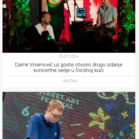
03.07.2026.
Damir Imamović uz goste otvorio drugo izdanje
koncertne serije u Svrzinoj kući
MUZIKA