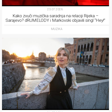
23.07.2026.
Kako zvuči muzička saradnja na relaciji Rijeka –
Sarajevo? dRUMELODY i Markovski objavili singl “Hey!”
MUZIKA