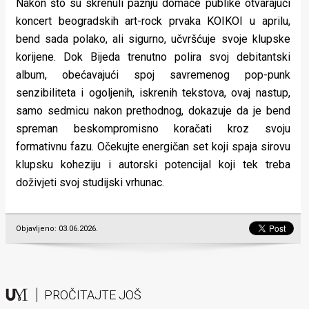
Nakon što su skrenuli pažnju domaće publike otvarajući
koncert beogradskih art-rock prvaka KOIKOI u aprilu,
bend sada polako, ali sigurno, učvršćuje svoje klupske
korijene. Dok Bijeda trenutno polira svoj debitantski
album, obećavajući spoj savremenog pop-punk
senzibiliteta i ogoljenih, iskrenih tekstova, ovaj nastup,
samo sedmicu nakon prethodnog, dokazuje da je bend
spreman beskompromisno koračati kroz svoju
formativnu fazu. Očekujte energičan set koji spaja sirovu
klupsku koheziju i autorski potencijal koji tek treba
doživjeti svoj studijski vrhunac.
Objavljeno: 03.06.2026.
PROČITAJTE JOŠ