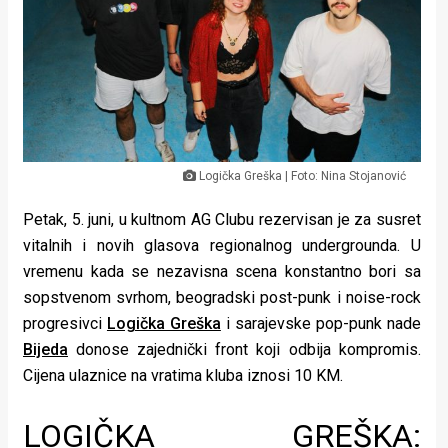
Lifestyle
Beauty
Fashion
Zdravlje
Logička Greška | Foto: Nina Stojanović
Za
stolom
Petak, 5. juni, u kultnom AG Clubu rezervisan je za susret
vitalnih i novih glasova regionalnog undergrounda. U
Život
vremenu kada se nezavisna scena konstantno bori sa
sopstvenom svrhom, beogradski post-punk i noise-rock
u
progresivci
Logička Greška
i sarajevske pop-punk nade
pokretu
Bijeda
donose zajednički front koji odbija kompromis.
Cijena ulaznice na vratima kluba iznosi 10 KM.
Ideje
koje
LOGIČKA GREŠKA: