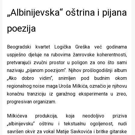
rade
„Albinijevska“ oštrina i pijana
Urban
poezija
Places
Aktivizam
Beogradski kvartet Logička Greška već godinama
Aktuelnosti
uspješno djeluje na rubovima žanrovske koherentnosti,
pretvarajući zvučni prostor u poligon za ono što sami
Promo
nazivaju „pijanom poezijom“. Njihov prošlogodišnji album
„Ako dobro vidim“, snimljen pod budnim okom
About
regionalnog noise maga Uroša Milkića, označio je njihovu
Urban
konačnu tranziciju iz garažnog eksperimenta u zreo,
progresivan organizam.
Magazin
Milkićeva produkcija, koja neodoljivo priziva
„albinijevsku“ oštrinu i tekstualnu ogoljenost, nudi
savršen okvir za vokal Matije Savkovića i britke gitarske