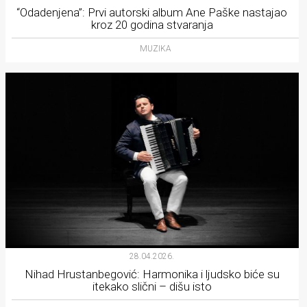
“Odadenjena”: Prvi autorski album Ane Paške nastajao
kroz 20 godina stvaranja
MUZIKA
28.04.2026.
Nihad Hrustanbegović: Harmonika i ljudsko biće su
itekako slični – dišu isto