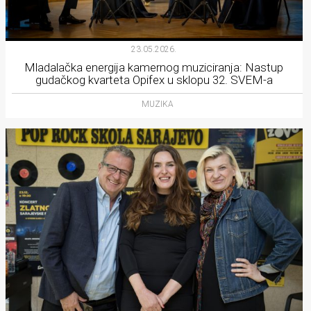
23.05.2026.
Mladalačka energija kamernog muziciranja: Nastup
gudačkog kvarteta Opifex u sklopu 32. SVEM-a
MUZIKA