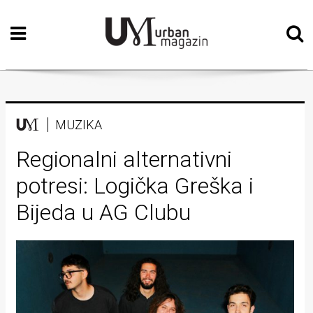
Početna
Vizualne
umjetnosti
Teatar
MUZIKA
Književnost
Regionalni alternativni
potresi: Logička Greška i
Muzika
Bijeda u AG Clubu
Film
Intervju
Kolumne
Kultura