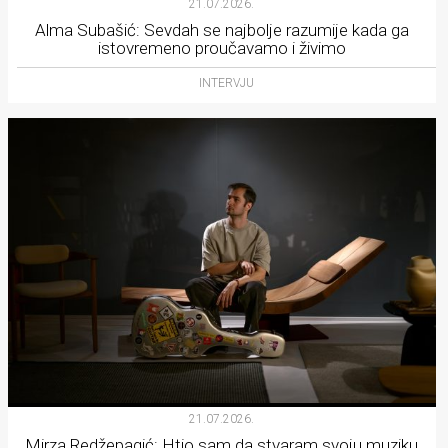
21.07.2026.
Alma Subašić: Sevdah se najbolje razumije kada ga
istovremeno proučavamo i živimo
INTERVJU
21.07.2026.
Mirza Redžepagić: Htio sam da stvaram svoju muziku