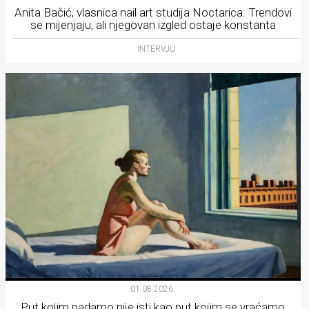
Anita Bačić, vlasnica nail art studija Noctarica: Trendovi
se mijenjaju, ali njegovan izgled ostaje konstanta
INTERVJU
01.08.2026.
Put kojim padamo nije isti kao put kojim se vraćamo