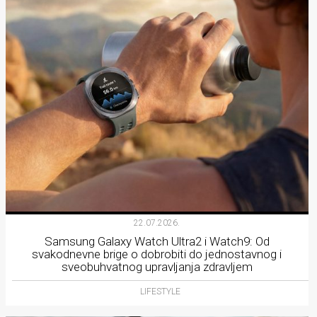
22.07.2026.
Samsung Galaxy Watch Ultra2 i Watch9: Od
svakodnevne brige o dobrobiti do jednostavnog i
sveobuhvatnog upravljanja zdravljem
LIFESTYLE