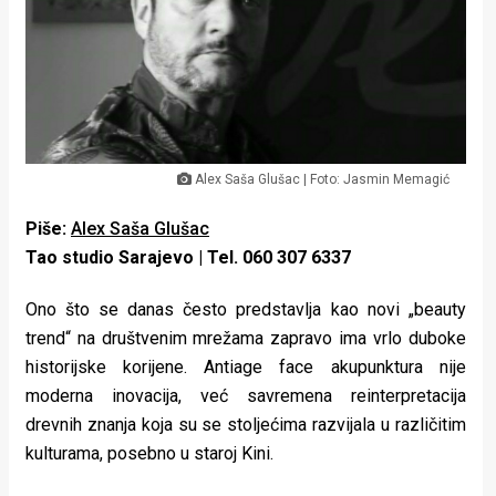
Lifestyle
Beauty
Fashion
Zdravlje
Alex Saša Glušac | Foto: Jasmin Memagić
Za
Piše:
Alex Saša Glušac
stolom
Tao studio Sarajevo | Tel. 060 307 6337
Život
Ono što se danas često predstavlja kao novi „beauty
u
trend“ na društvenim mrežama zapravo ima vrlo duboke
historijske korijene. Antiage face akupunktura nije
pokretu
moderna inovacija, već savremena reinterpretacija
drevnih znanja koja su se stoljećima razvijala u različitim
Ideje
kulturama, posebno u staroj Kini.
koje