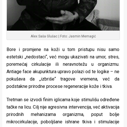
Alex Saša Glušac | Foto: Jasmin Memagić
Bore i promjene na koži u tom pristupu nisu samo
estetski „nedostaci“, već mogu ukazivati na umor, stres,
poremećaj cirkulacije ili neravnotežu u organizmu.
Antiage face akupunktura upravo polazi od te logike – ne
pokušava da „izbriše“ tragove vremena, već da
podstakne prirodne procese regeneracije kože i tkiva.
Tretman se izvodi finim iglicama koje stimulišu određene
tačke na licu. Cilj nije agresivna intervencija, već aktivacija
prirodnih mehanizama organizma, poput bolje
mikrocirkulacije, poboljšane ishrane tkiva i stimulacije