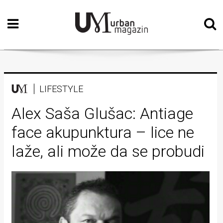
Početna
Vizualne
umjetnosti
Teatar
LIFESTYLE
Književnost
Alex Saša Glušac: Antiage
face akupunktura – lice ne
Muzika
laže, ali može da se probudi
Film
Intervju
Kolumne
Kultura