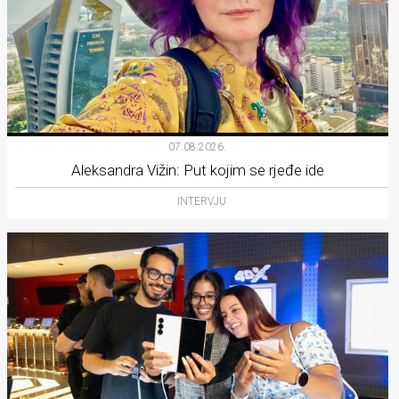
07.08.2026.
Aleksandra Vižin: Put kojim se rjeđe ide
INTERVJU