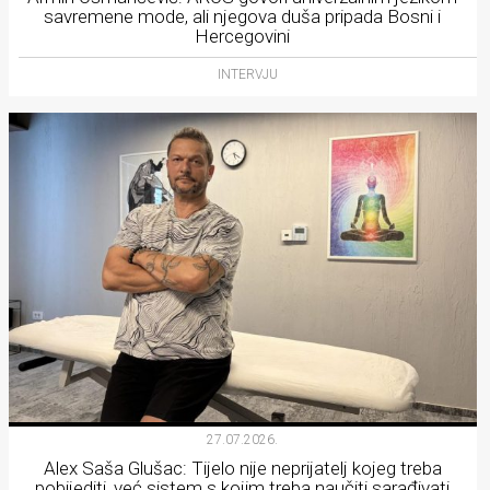
savremene mode, ali njegova duša pripada Bosni i
Hercegovini
INTERVJU
27.07.2026.
Alex Saša Glušac: Tijelo nije neprijatelj kojeg treba
pobijediti, već sistem s kojim treba naučiti sarađivati