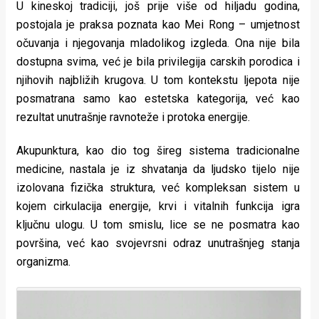
U kineskoj tradiciji, još prije više od hiljadu godina,
rade
postojala je praksa poznata kao Mei Rong – umjetnost
Urban
očuvanja i njegovanja mladolikog izgleda. Ona nije bila
dostupna svima, već je bila privilegija carskih porodica i
Places
njihovih najbližih krugova. U tom kontekstu ljepota nije
Aktivizam
posmatrana samo kao estetska kategorija, već kao
rezultat unutrašnje ravnoteže i protoka energije.
Aktuelnosti
Akupunktura, kao dio tog šireg sistema tradicionalne
Promo
medicine, nastala je iz shvatanja da ljudsko tijelo nije
About
izolovana fizička struktura, već kompleksan sistem u
kojem cirkulacija energije, krvi i vitalnih funkcija igra
Urban
ključnu ulogu. U tom smislu, lice se ne posmatra kao
Magazin
površina, već kao svojevrsni odraz unutrašnjeg stanja
organizma.