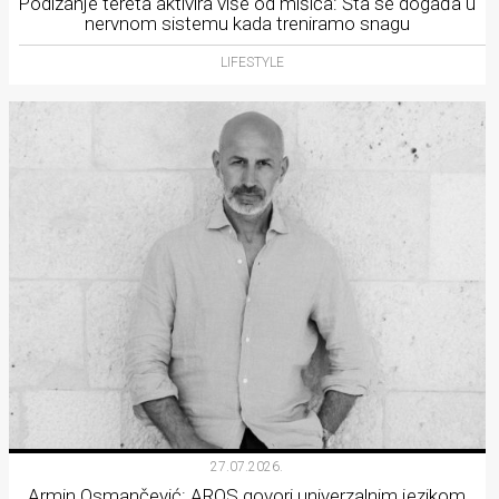
Podizanje tereta aktivira više od mišića: Šta se događa u
nervnom sistemu kada treniramo snagu
LIFESTYLE
27.07.2026.
Armin Osmančević: AROS govori univerzalnim jezikom