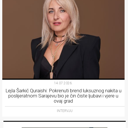
14.07.2026.
Lejla Šarkić Quraishi: Pokrenuti brend luksuznog nakita u
poslijeratnom Sarajevu bio je čin čiste ljubavi i vjere u
ovaj grad
INTERVJU