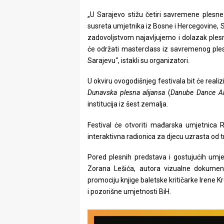
rade
„U Sarajevo stižu četiri savremene plesn
susreta umjetnika iz Bosne i Hercegovine, Sr
Urban
zadovoljstvom najavljujemo i dolazak plesn
Places
će održati masterclass iz savremenog ple
Sarajevu“, istakli su organizatori.
Aktivizam
U okviru ovogodišnjeg festivala bit će reali
Aktuelnosti
Dunavska plesna alijansa
(
Danube Dance Al
institucija iz šest zemalja.
Promo
Festival će otvoriti mađarska umjetnica 
About
interaktivna radionica za djecu uzrasta od t
Urban
Pored plesnih predstava i gostujućih umje
Zorana Lešića, autora vizualne dokumen
Magazin
promociju knjige baletske kritičarke Irene K
i pozorišne umjetnosti BiH.