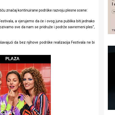
tiču značaj kontinuirane podrške razvoju plesne scene:
stivala, a vjerujemo da će i ovog juna publika biti jednako
Pozivamo sve da nam se pridruže i podrže savremeni ples“,
ašavajući da bez njihove podrške realizacija Festivala ne bi