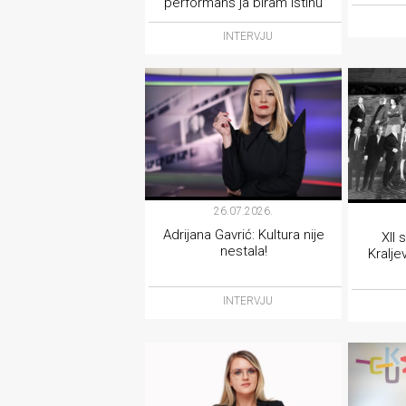
performans ja biram istinu
INTERVJU
26.07.2026.
Adrijana Gavrić: Kultura nije
XII
nestala!
Kralje
INTERVJU