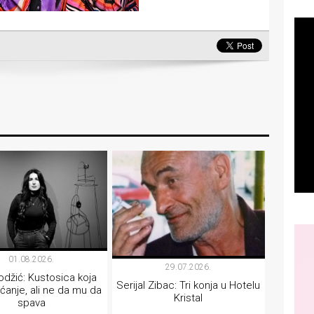
01.08.2026.
29.07.2026.
džić: Kustosica koja
Serijal Zibac: Tri konja u Hotelu
ćanje, ali ne da mu da
Kristal
spava