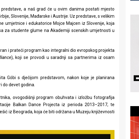
e predstave, a naš grad će u ovim danima postati mjesto
bije, Slovenije, Mađarske i Austrije. Uz predstave, s velikim
e umjetnice i edukatorice Mojce Majcen iz Slovenije, koja
sa za studente glume na Akademiji scenskih umjetnosti u
ziran i prateći program kao integralni dio evropskog projekta
liance
), koji se provodi u saradnji sa partnerima iz osam
Rita Góbi s dječijom predstavom, nakon koje je planirana
ri do devet godina.
tnika, ovogodišnji program obuhvata i izložbu fotografija
tacije Balkan Dance Projecta iz perioda 2013–2017, te
rešić iz Beograda, koja će biti održana u Muzeju književnosti