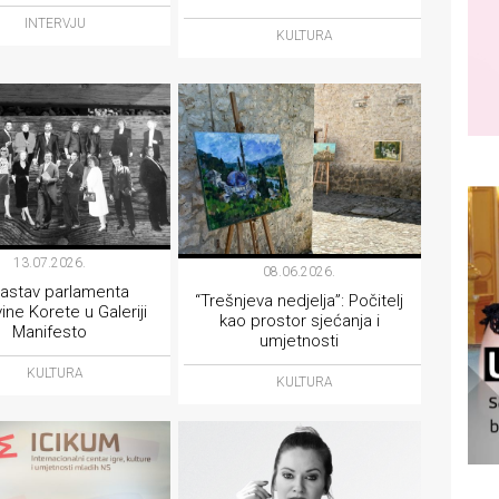
INTERVJU
KULTURA
13.07.2026.
08.06.2026.
 sastav parlamenta
“Trešnjeva nedjelja”: Počitelj
vine Korete u Galeriji
kao prostor sjećanja i
Manifesto
umjetnosti
KULTURA
KULTURA