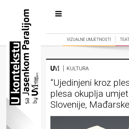
Početna
Vizualne
umjetnosti
VIZUALNE UMJETNOSTI
TEA
Teatar
Književnost
KULTURA
Muzika
“Ujedinjeni kroz pl
Film
plesa okuplja umjetn
Intervju
Slovenije, Mađarske 
Kolumne
Kultura