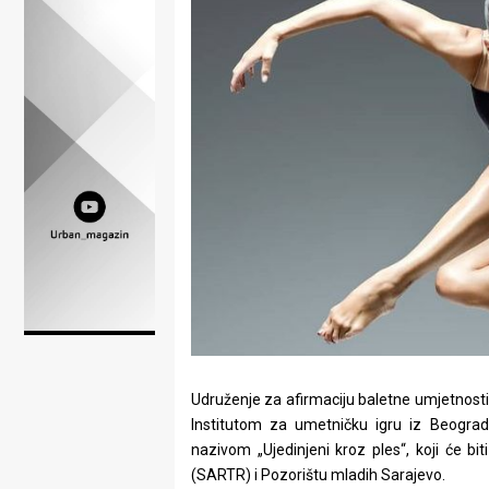
Lifestyle
Beauty
Fashion
Zdravlje
Za
stolom
Život
u
pokretu
Udruženje za afirmaciju baletne umjetnosti 
Ideje
Institutom za umetničku igru iz Beograd
nazivom „Ujedinjeni kroz ples“, koji će b
koje
(SARTR) i Pozorištu mladih Sarajevo.