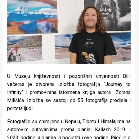
Lifestyle
Beauty
Fashion
Zdravlje
Za
stolom
U Muzeju književnosti i pozorišnih umjetnosti BiH
Život
večeras je otvorena izložba fotografija “Journey to
Infinity” i promovirana istoimena knjiga autora Zorana
u
Milišića. Izložba se sastoji od 55 fotografija predjela i
pokretu
porteta ljudi.
Ideje
Fotografije su snimljene u Nepalu, Tibetu i Himalajima na
autorovim putovanjima prema planini Kailash 2019. i
koje
2023. godine, a planira ih posjetiti i ove godine. Riječ je o