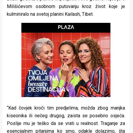
rade
Milišićevom osobnom putovanju kroz život koje je
kulminiralo na svetoj planini Kailash, Tibet.
Urban
Places
Aktivizam
Aktuelnosti
Promo
About
Urban
Magazin
“Kad čovjek kroči tim predjelima, možda zbog manjka
kiseonika ili nečeg drugog, zaista se posebno osjeća.
Poslije mu je teško da se vrati u realnost. Traganje za
esencijalnim pitanjima ko smo, odakle dolazimo, šta