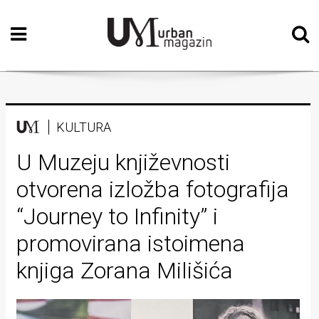
Početna
Vizualne
umjetnosti
Teatar
KULTURA
Književnost
U Muzeju književnosti
otvorena izložba fotografija
Muzika
“Journey to Infinity” i
Film
promovirana istoimena
Intervju
knjiga Zorana Milišića
Kolumne
Kultura