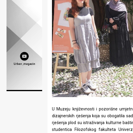
Lifestyle
Beauty
Fashion
Zdravlje
Za
stolom
Život
u
pokretu
U Muzeju književnosti i pozorišne umjet
Ideje
dizajnerskih rješenja koja su obogatila s
rješenja plod su istraživanja kulturne baštin
koje
studentica Filozofskog fakulteta Univer