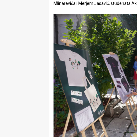
Mlinarevića i Merjem Jasavić, studenata Ak
rade
Urban
Places
Aktivizam
Aktuelnosti
Promo
About
Urban
Magazin