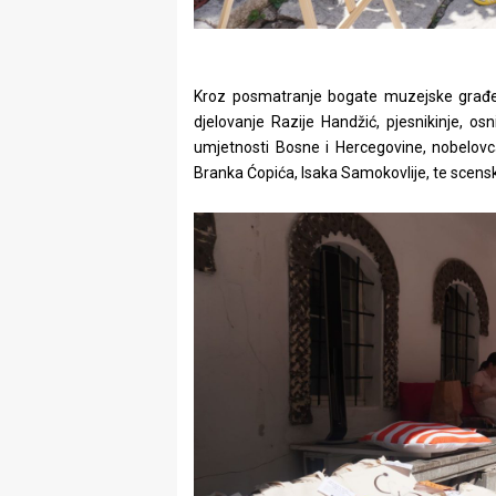
Kroz posmatranje bogate muzejske građe, s
djelovanje Razije Handžić, pjesnikinje, os
umjetnosti Bosne i Hercegovine, nobelovca
Branka Ćopića, Isaka Samokovlije, te scensk