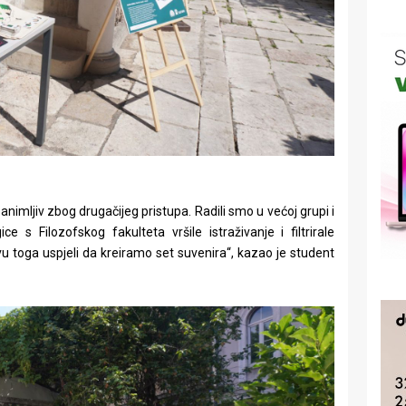
animljiv zbog drugačijeg pristupa. Radili smo u većoj grupi i
ce s Filozofskog fakulteta vršile istraživanje i filtrirale
 toga uspjeli da kreiramo set suvenira“, kazao je student