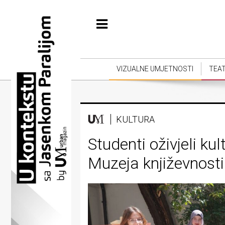
Početna
Vizualne
umjetnosti
VIZUALNE UMJETNOSTI
TEA
Teatar
Književnost
KULTURA
Muzika
Studenti oživjeli ku
Film
Muzeja književnosti
Intervju
Kolumne
Kultura