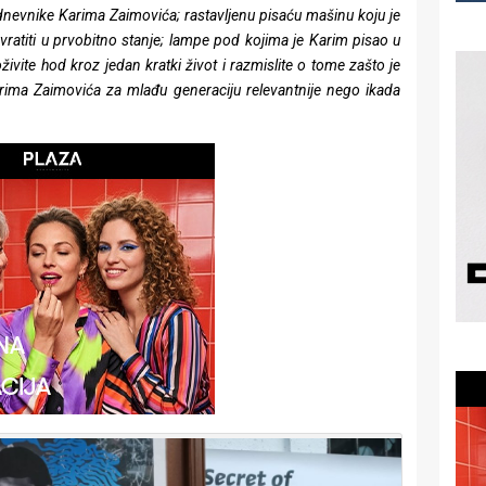
 dnevnike Karima Zaimovića; rastavljenu pisaću mašinu koju je
 vratiti u prvobitno stanje; lampe pod kojima je Karim pisao u
te hod kroz jedan kratki život i razmislite o tome zašto je
arima Zaimovića za mlađu generaciju relevantnije nego ikada