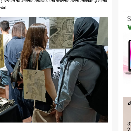
ju, tvrdim da imamo obavezu da služimo ovim mladim ljudima,
vdić.