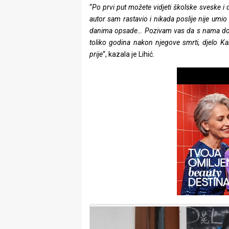
rade
“
Po prvi put možete vidjeti školske sveske i
autor sam rastavio i nikada poslije nije umio
Urban
danima opsade… Pozivam vas da s nama doživi
toliko godina nakon njegove smrti, djelo K
Places
prije
“, kazala je Lihić.
Aktivizam
Aktuelnosti
Promo
About
Urban
Magazin