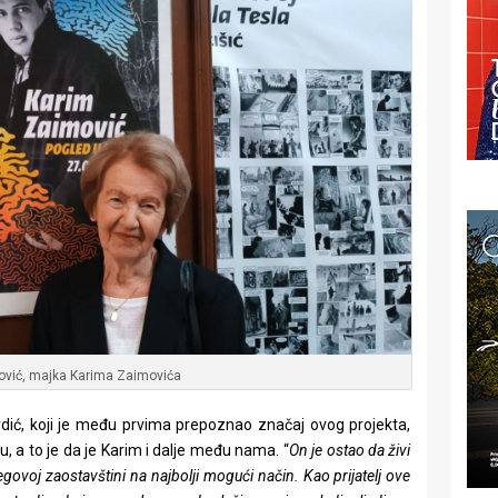
ović, majka Karima Zaimovića
vdić, koji je među prvima prepoznao značaj ovog projekta,
 a to je da je Karim i dalje među nama. “
On je ostao da živi
egovoj zaostavštini na najbolji mogući način. Kao prijatelj ove