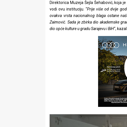
Direktorica Muzeja Šejla Šehabović, koja je 
vodi ovu instituciju. “
Prije više od dvije go
ovakva vrsta nacionalnog blaga ostane naše
Zaimović. Sada je zbirka dio akademske građe 
dio opće kulture u gradu Sarajevu i BiH
“, kaza