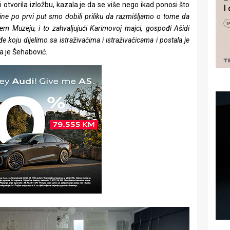
i otvorila izložbu, kazala je da se više nego ikad ponosi što
dine po prvi put smo dobili priliku da razmišljamo o tome da
m Muzeju, i to zahvaljujući Karimovoj majci, gospođi Ašidi
koju dijelimo sa istraživačima i istraživačicama i postala je
la je Šehabović.