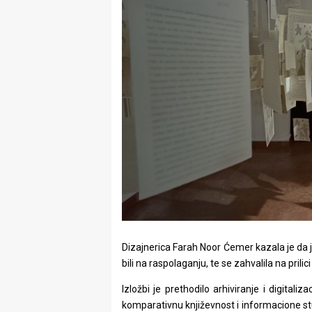
Dizajnerica Farah Noor Ćemer kazala je da j
bili na raspolaganju, te se zahvalila na pril
Izložbi je prethodilo arhiviranje i digitali
komparativnu književnost i informacione stu