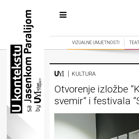
Početna
Vizualne
umjetnosti
VIZUALNE UMJETNOSTI
TEA
Teatar
Književnost
KULTURA
Muzika
Otvorenje izložbe “
Film
svemir” i festivala 
Intervju
Kolumne
Kultura