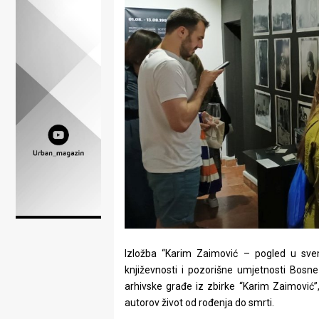
Lifestyle
Beauty
Fashion
Zdravlje
Za
stolom
Život
u
pokretu
Izložba “Karim Zaimović – pogled u svem
književnosti i pozorišne umjetnosti Bosne 
Ideje
arhivske građe iz zbirke “Karim Zaimović”,
koje
autorov život od rođenja do smrti.