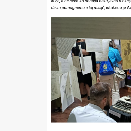
kuće, a ne neko ko obnaša neku javnu funkci
da im pomognemo u toj misiji
“, istaknuo je A