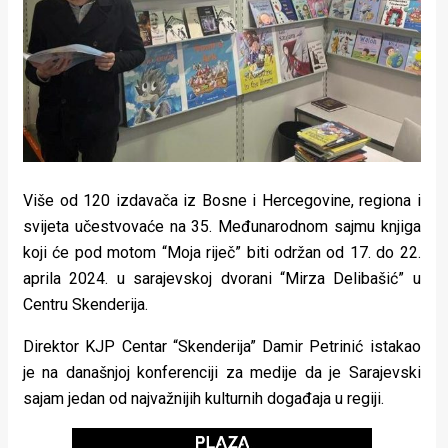
Lifestyle
Beauty
Fashion
Zdravlje
Za
Više od 120 izdavača iz Bosne i Hercegovine, regiona i
stolom
svijeta učestvovaće na 35. Međunarodnom sajmu knjiga
koji će pod motom “Moja riječ” biti održan od 17. do 22.
Život
aprila 2024. u sarajevskoj dvorani “Mirza Delibašić” u
u
Centru Skenderija.
pokretu
Direktor KJP Centar “Skenderija” Damir Petrinić istakao
je na današnjoj konferenciji za medije da je Sarajevski
Ideje
sajam jedan od najvažnijih kulturnih događaja u regiji.
koje