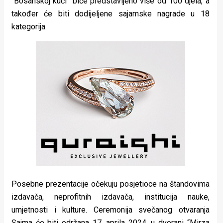
“Bosanskoj kući” biće predstavljeno više od 100 djela, a
također će biti dodijeljene sajamske nagrade u 18
kategorija.
Posebne prezentacije očekuju posjetioce na štandovima
izdavača, neprofitnih izdavača, institucija nauke,
umjetnosti i kulture. Ceremonija svečanog otvaranja
Sajma će biti održana 17. aprila 2024. u dvorani “Mirza