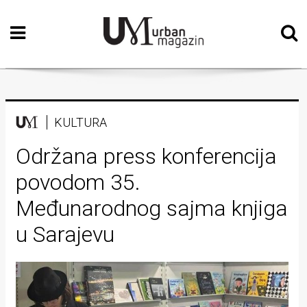
Početna
Vizualne
umjetnosti
Teatar
KULTURA
Književnost
Održana press konferencija
povodom 35.
Muzika
Međunarodnog sajma knjiga
Film
u Sarajevu
Intervju
Kolumne
Kultura