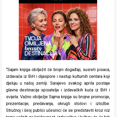
rade
Urban
Places
Aktivizam
Aktuelnosti
Promo
About
“Sajam knjiga obilježit će brojni događaji, susreti pisaca,
izdavača iz BiH i dijaspore i nastup kulturnih centara koji
Urban
djeluju u našoj zemlji. Sarajevo svakog aprila postaje
Magazin
glavna destinacija spisatelja i izdavačkih kuća iz BiH i
svijeta. Važno obilježje Sajma knjiga su brojne promocije,
prezentacije, predavanja, okrugli stolovi i izložbe.
Stručnoj i široj publici učesnici će se predstaviti kroz niz