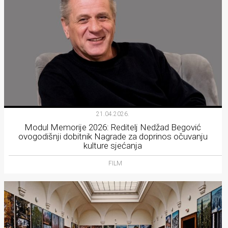
21.04.2026.
Modul Memorije 2026: Reditelj Nedžad Begović
ovogodišnji dobitnik Nagrade za doprinos očuvanju
kulture sjećanja
FILM