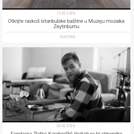
13.02.2026.
Otkrijte raskoš istanbulske baštine u Muzeju mozaika
Zeytinburnu
KULTURA
03.02.2026.
Fondacija Zlatko Karahodžić dodjeljuje tri stipendije