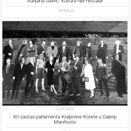
Adrijana Gavrić: Kultura nije nestala!
INTERVJU
13.07.2026.
XII sastav parlamenta Kraljevine Korete u Galeriji
Manifesto