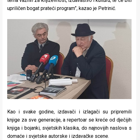
tema važnih za književnost, izdavaštvo i kulturu, te će biti
upriličen bogat prateći program”, kazao je Petrinić.
Kao i svake godine, izdavači i izlagači su pripremili
knjige za sve generacije, a repertoar se kreće od dječijih
knjiga i bojanki, svjetskih klasika, do najnovijih naslova s
domaće i svjetske autorske i izdavačke scene.