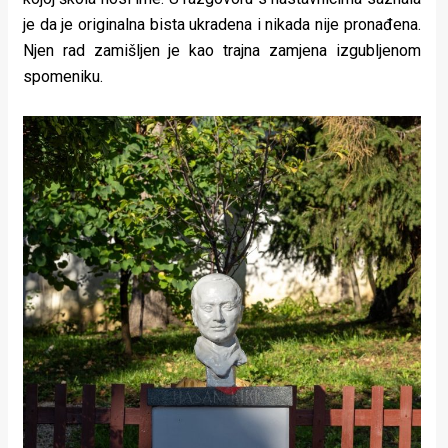
rade
je da je originalna bista ukradena i nikada nije pronađena.
Njen rad zamišljen je kao trajna zamjena izgubljenom
Urban
spomeniku.
Places
Aktivizam
Aktuelnosti
Promo
About
Urban
Magazin