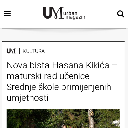
Početna
Vizualne
umjetnosti
Teatar
KULTURA
Književnost
Nova bista Hasana Kikića –
maturski rad učenice
Muzika
Srednje škole primijenjenih
Film
umjetnosti
Intervju
Kolumne
Kultura