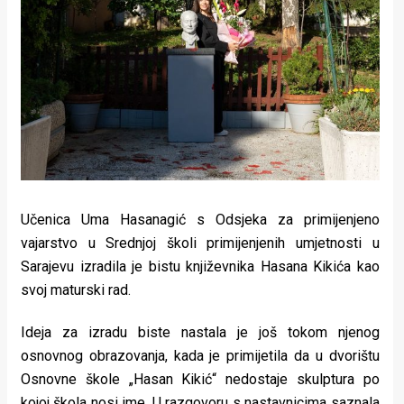
Lifestyle
Beauty
Fashion
Zdravlje
Za
stolom
Učenica Uma Hasanagić s Odsjeka za primijenjeno
Život
vajarstvo u Srednjoj školi primijenjenih umjetnosti u
Sarajevu izradila je bistu književnika Hasana Kikića kao
u
svoj maturski rad.
pokretu
Ideja za izradu biste nastala je još tokom njenog
Ideje
osnovnog obrazovanja, kada je primijetila da u dvorištu
Osnovne škole „Hasan Kikić“ nedostaje skulptura po
koje
kojoj škola nosi ime. U razgovoru s nastavnicima saznala