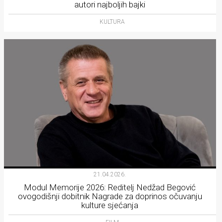
autori najboljih bajki
KULTURA
21.04.2026.
Modul Memorije 2026: Reditelj Nedžad Begović
ovogodišnji dobitnik Nagrade za doprinos očuvanju
kulture sjećanja