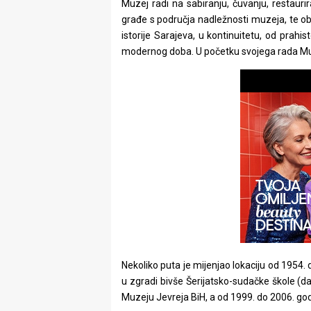
Muzej radi na sabiranju, čuvanju, restaurira
rade
građe s područja nadležnosti muzeja, te ob
istorije Sarajeva, u kontinuitetu, od prahist
Urban
modernog doba. U početku svojega rada Muze
Places
Aktivizam
Aktuelnosti
Promo
About
Urban
Magazin
Nekoliko puta je mijenjao lokaciju od 1954.
u zgradi bivše Šerijatsko-sudačke škole (d
Muzeju Jevreja BiH, a od 1999. do 2006. god