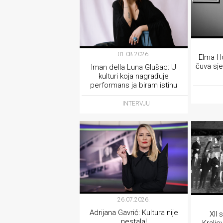
01.08.2026.
Elma Ho
čuva sje
Iman della Luna Glušac: U
kulturi koja nagrađuje
performans ja biram istinu
INTERVJU
26.07.2026.
Adrijana Gavrić: Kultura nije
XII
nestala!
Kralje