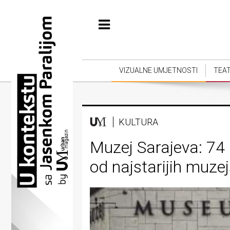
Početna
Vizualne
umjetnosti
VIZUALNE UMJETNOSTI
TEA
Teatar
Književnost
KULTURA
Muzika
Muzej Sarajeva: 74 
Film
od najstarijih muzej
Intervju
Kolumne
Kultura