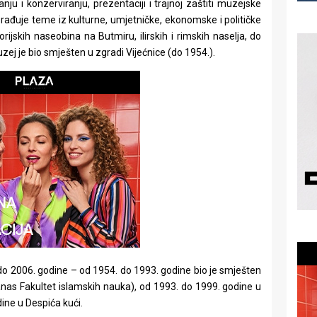
nju i konzerviranju, prezentaciji i trajnoj zaštiti muzejske
rađuje teme iz kulturne, umjetničke, ekonomske i političke
orijskih naseobina na Butmiru, ilirskih i rimskih naselja, do
j je bio smješten u zgradi Vijećnice (do 1954.).
 do 2006. godine – od 1954. do 1993. godine bio je smješten
anas Fakultet islamskih nauka), od 1993. do 1999. godine u
ine u Despića kući.