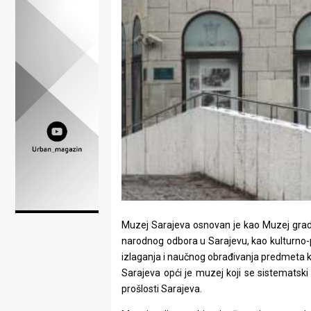
Lifestyle
Beauty
Fashion
Zdravlje
Za
stolom
Život
u
Muzej Sarajeva osnovan je kao Muzej grad
pokretu
narodnog odbora u Sarajevu, kao kulturno-p
izlaganja i naučnog obrađivanja predmeta k
Ideje
Sarajeva opći je muzej koji se sistematsk
prošlosti Sarajeva.
koje