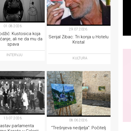
01.08.2026.
29.07.2026.
džić: Kustosica koja
Serijal Zibac: Tri konja u Hotelu
ćanje, ali ne da mu da
Kristal
spava
INTERVJU
KULTURA
13.07.2026.
08.06.2026.
 sastav parlamenta
“Trešnjeva nedjelja”: Počitelj
vine Korete u Galeriji