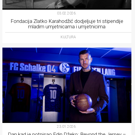
03.02.2026.
Fondacija Zlatko Karahodžić dodjeljuje tri stipendije
mladim umjetnicama i umjetnicima
KULTURA
23.01.2026.
Dan kad je potpisao Edin Džeko: Beyond the Jersey –