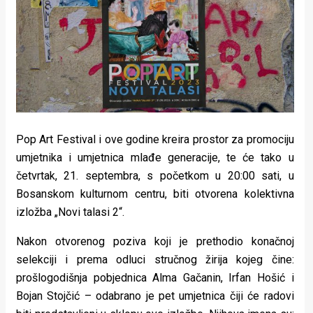
Lifestyle
Beauty
Fashion
Zdravlje
Za
Pop Art Festival i ove godine kreira prostor za promociju
stolom
umjetnika i umjetnica mlađe generacije, te će tako u
četvrtak, 21. septembra, s početkom u 20:00 sati, u
Život
Bosanskom kulturnom centru, biti otvorena kolektivna
u
izložba „Novi talasi 2“.
pokretu
Nakon otvorenog poziva koji je prethodio konačnoj
selekciji i prema odluci stručnog žirija kojeg čine:
Ideje
prošlogodišnja pobjednica Alma Gačanin, Irfan Hošić i
koje
Bojan Stojčić – odabrano je pet umjetnica čiji će radovi