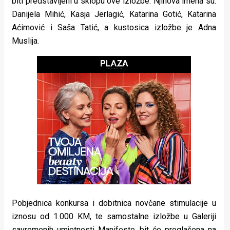
biti predstavljeni u sklopu ove izložbe. Njihova imena su:
rade
Danijela Mihić, Kasja Jerlagić, Katarina Gotić, Katarina
Aćimović i Saša Tatić, a kustosica izložbe je Adna
Urban
Muslija.
Places
Aktivizam
Aktuelnosti
Promo
About
Urban
Magazin
Pobjednica konkursa i dobitnica novčane stimulacije u
iznosu od 1.000 KM, te samostalne izložbe u Galeriji
savremenih umjetnosti Manifesto, bit će proglašena na