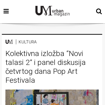
Početna
Vizualne
umjetnosti
Teatar
KULTURA
Književnost
Kolektivna izložba “Novi
talasi 2” i panel diskusija
Muzika
četvrtog dana Pop Art
Film
Festivala
Intervju
Kolumne
Kultura