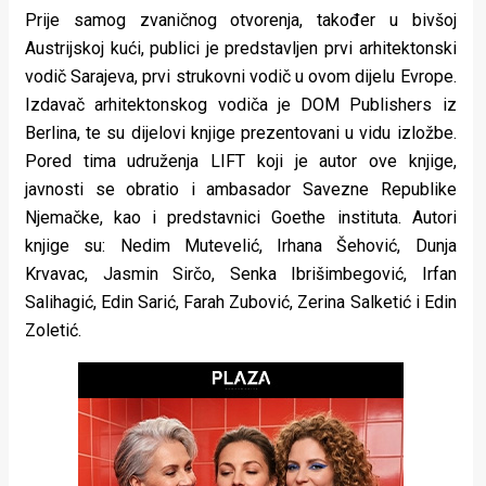
rade
Prije samog zvaničnog otvorenja, također u bivšoj
Austrijskoj kući, publici je predstavljen prvi arhitektonski
Urban
vodič Sarajeva, prvi strukovni vodič u ovom dijelu Evrope.
Izdavač arhitektonskog vodiča je DOM Publishers iz
Places
Berlina, te su dijelovi knjige prezentovani u vidu izložbe.
Aktivizam
Pored tima udruženja LIFT koji je autor ove knjige,
javnosti se obratio i ambasador Savezne Republike
Aktuelnosti
Njemačke, kao i predstavnici Goethe instituta. Autori
Promo
knjige su: Nedim Mutevelić, Irhana Šehović, Dunja
Krvavac, Jasmin Sirčo, Senka Ibrišimbegović, Irfan
About
Salihagić, Edin Sarić, Farah Zubović, Zerina Salketić i Edin
Urban
Zoletić.
Magazin