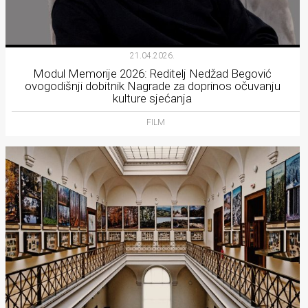
21.04.2026.
Modul Memorije 2026: Reditelj Nedžad Begović
ovogodišnji dobitnik Nagrade za doprinos očuvanju
kulture sjećanja
FILM