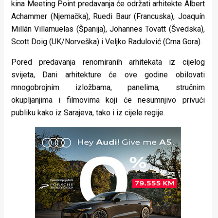
kina Meeting Point predavanja će održati arhitekte Albert
Achammer (Njemačka), Ruedi Baur (Francuska), Joaquín
Millán Villamuelas (Španija), Johannes Tovatt (Švedska),
Scott Doig (UK/Norveška) i Veljko Radulović (Crna Gora).
Pored predavanja renomiranih arhitekata iz cijelog
svijeta, Dani arhitekture će ove godine obilovati
mnogobrojnim izložbama, panelima, stručnim
okupljanjima i filmovima koji će nesumnjivo privući
publiku kako iz Sarajeva, tako i iz cijele regije.