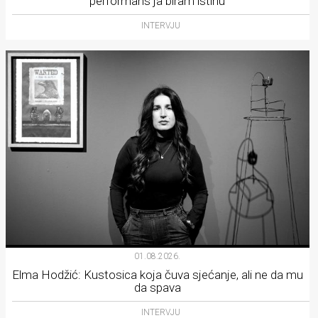
performans ja biram istinu
INTERVJU
01.08.2026.
Elma Hodžić: Kustosica koja čuva sjećanje, ali ne da mu
da spava
INTERVJU