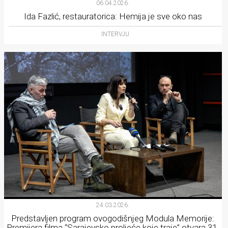
06.04.2026.
Ida Fazlić, restauratorica: Hemija je sve oko nas
INTERVJU
24.03.2026.
Predstavljen program ovogodišnjeg Modula Memorije:
Premijera filma “Sarajevsko proljeće koje traje” otvara 31.