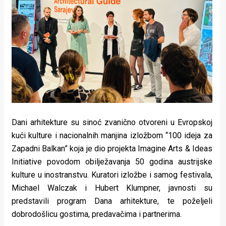
Lifestyle
Beauty
Fashion
Zdravlje
Za
stolom
Dani arhitekture su sinoć zvanično otvoreni u Evropskoj
Život
kući kulture i nacionalnih manjina izložbom “100 ideja za
Zapadni Balkan” koja je dio projekta Imagine Arts & Ideas
u
Initiative povodom obilježavanja 50 godina austrijske
pokretu
kulture u inostranstvu. Kuratori izložbe i samog festivala,
Michael Walczak i Hubert Klumpner, javnosti su
Ideje
predstavili program Dana arhitekture, te poželjeli
koje
dobrodošlicu gostima, predavačima i partnerima.