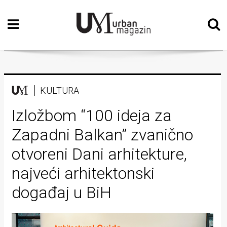
Početna
Vizualne
umjetnosti
Teatar
KULTURA
Književnost
Izložbom “100 ideja za
Zapadni Balkan” zvanično
Muzika
otvoreni Dani arhitekture,
Film
najveći arhitektonski
Intervju
događaj u BiH
Kolumne
Kultura