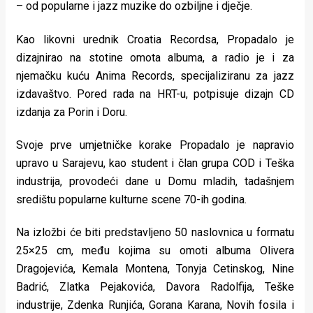
– od popularne i jazz muzike do ozbiljne i dječje.
rade
Kao likovni urednik Croatia Recordsa, Propadalo je
Urban
dizajnirao na stotine omota albuma, a radio je i za
Places
njemačku kuću Anima Records, specijaliziranu za jazz
izdavaštvo. Pored rada na HRT-u, potpisuje dizajn CD
Aktivizam
izdanja za Porin i Doru.
Aktuelnosti
Svoje prve umjetničke korake Propadalo je napravio
Promo
upravo u Sarajevu, kao student i član grupa COD i Teška
industrija, provodeći dane u Domu mladih, tadašnjem
About
središtu popularne kulturne scene 70-ih godina.
Urban
Na izložbi će biti predstavljeno 50 naslovnica u formatu
Magazin
25×25 cm, među kojima su omoti albuma Olivera
Dragojevića, Kemala Montena, Tonyja Cetinskog, Nine
Badrić, Zlatka Pejakovića, Davora Radolfija, Teške
industrije, Zdenka Runjića, Gorana Karana, Novih fosila i