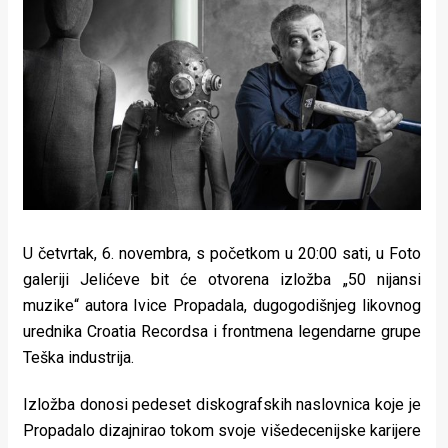
Lifestyle
Beauty
Fashion
Zdravlje
Za
stolom
U četvrtak, 6. novembra, s početkom u 20:00 sati, u Foto
Život
galeriji Jelićeve bit će otvorena izložba „50 nijansi
u
muzike“ autora Ivice Propadala, dugogodišnjeg likovnog
urednika Croatia Recordsa i frontmena legendarne grupe
pokretu
Teška industrija.
Ideje
Izložba donosi pedeset diskografskih naslovnica koje je
koje
Propadalo dizajnirao tokom svoje višedecenijske karijere