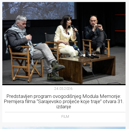
24.03.2026.
Predstavljen program ovogodišnjeg Modula Memorije:
Premijera filma “Sarajevsko proljeće koje traje” otvara 31.
izdanje
FILM