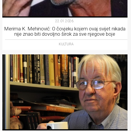
22.01.2026.
Merima K. Mehinović: O čovjeku kojem ovaj svijet nikada
nije znao biti dovoljno širok za sve njegove boje
KULTURA