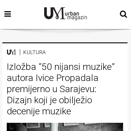
Početna
Vizualne
umjetnosti
Teatar
KULTURA
Književnost
Izložba “50 nijansi muzike”
autora Ivice Propadala
Muzika
premijerno u Sarajevu:
Film
Dizajn koji je obilježio
Intervju
decenije muzike
Kolumne
Kultura