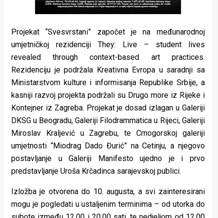
Projekat “Svesvrstani” započet je na međunarodnoj
umjetničkoj rezidenciji They: Live – student lives
revealed through context-based art practices.
Rezidenciju je podržala Kreativna Evropa u saradnji sa
Ministarstvom kulture i informisanja Republike Srbije, a
kasniji razvoj projekta podržali su Drugo more iz Rijeke i
Kontejner iz Zagreba. Projekat je dosad izlagan u Galeriji
DKSG u Beogradu, Galeriji Filodrammatica u Rijeci, Galeriji
Miroslav Kraljević u Zagrebu, te Crnogorskoj galeriji
umjetnosti “Miodrag Dado Đurić” na Cetinju, a njegovo
postavljanje u Galeriji Manifesto ujedno je i prvo
predstavljanje Uroša Krčadinca sarajevskoj publici.
Izložba je otvorena do 10. augusta, a svi zainteresirani
mogu je pogledati u ustaljenim terminima – od utorka do
subote između 12.00 i 20.00 sati, te nedjeljom od 12.00