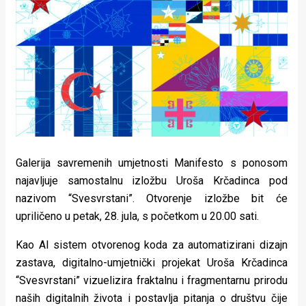
Lifestyle
Beauty
Fashion
Zdravlje
Za
stolom
Galerija savremenih umjetnosti Manifesto s ponosom
Život
najavljuje samostalnu izložbu Uroša Krčadinca pod
nazivom “Svesvrstani”. Otvorenje izložbe bit će
u
upriličeno u petak, 28. jula, s početkom u 20.00 sati.
pokretu
Kao AI sistem otvorenog koda za automatizirani dizajn
Ideje
zastava, digitalno-umjetnički projekat Uroša Krčadinca
“Svesvrstani” vizuelizira fraktalnu i fragmentarnu prirodu
koje
naših digitalnih života i postavlja pitanja o društvu čije