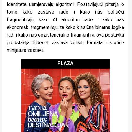
identitete usmjeravaju algoritmi. Postavljajući pitanja o
rade
tome kako zastave rade i kako nas politički
Urban
fragmentiraju, kako AI algoritmi rade i kako nas
ekonomski fragmentiraju, te kako klasična binarna logika
Places
radi i kako nas egzistencijalno fragmentira, ova postavka
Aktivizam
predstavlja trideset zastava velikih formata i stotine
minijatura zastava.
Aktuelnosti
Promo
About
Urban
Magazin