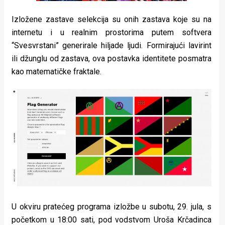
Izložene zastave selekcija su onih zastava koje su na
internetu i u realnim prostorima putem softvera
“Svesvrstani” generirale hiljade ljudi. Formirajući lavirint
ili džunglu od zastava, ova postavka identitete posmatra
kao matematičke fraktale.
U okviru pratećeg programa izložbe u subotu, 29. jula, s
početkom u 18:00 sati, pod vodstvom Uroša Krčadinca