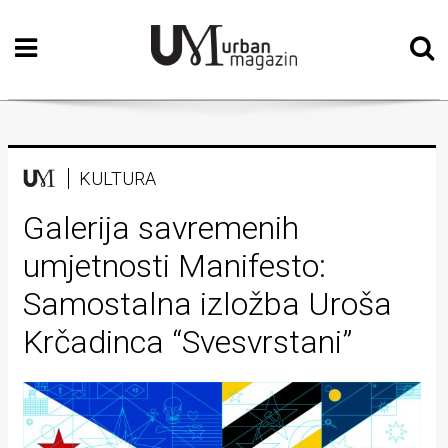
Početna
Vizualne
umjetnosti
Teatar
KULTURA
Književnost
Galerija savremenih
umjetnosti Manifesto:
Muzika
Samostalna izložba Uroša
Film
Krčadinca “Svesvrstani”
Intervju
Kolumne
Kultura