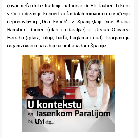
čuvar sefardske tradicije, istoričar dr Eli Tauber. Tokom
večeri održan je koncert sefardskih romansi u izvođenju
neponovljivog „Dua Evoéh“ iz Španije,koji čine Ariana
Barrabes Romeo (glas i udaraljke) i Jesús Olivares
Heredia (gitara, lutnja, harfa, baglama i oud). Program je
organizovan u saradnji sa ambasadom Španije.