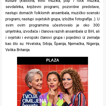
kulture (klasična, etno muzika, pop i rock muzika,
rade
sevdalinka, književni programi, pozorišne predstave,
nastupi domaćih folklornih ansambala, muzičko-scenski
Urban
programi, nastupi svjetskih grupa, izložbe fotografija…). U
Places
svim ovim programima učestvovalo je oko 300
umjetnika, izvođača i članova raznih ansambala iz BiH, ali
Aktivizam
i svjetski i evropski članovi grupa i pojedinci iz zemalja
Aktuelnosti
kao što su: Hrvatska, Srbija, Španija, Njemačka, Nigerija,
Velika Britanija.
Promo
About
Urban
Magazin