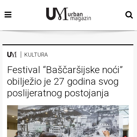
Početna
Vizualne
umjetnosti
Teatar
KULTURA
Književnost
Festival “Baščaršijske noći”
obilježio je 27 godina svog
Muzika
poslijeratnog postojanja
Film
Intervju
Kolumne
Kultura