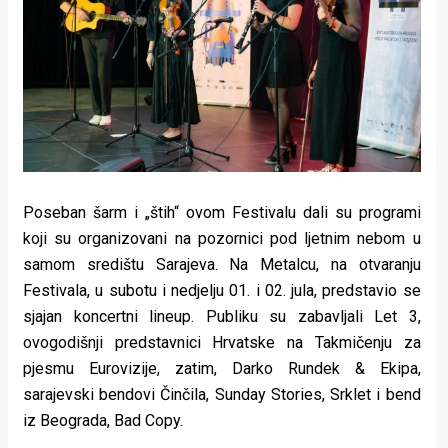
Poseban šarm i „štih“ ovom Festivalu dali su programi
koji su organizovani na pozornici pod ljetnim nebom u
samom središtu Sarajeva. Na Metalcu, na otvaranju
Festivala, u subotu i nedjelju 01. i 02. jula, predstavio se
sjajan koncertni lineup. Publiku su zabavljali Let 3,
ovogodišnji predstavnici Hrvatske na Takmičenju za
pjesmu Eurovizije, zatim, Darko Rundek & Ekipa,
sarajevski bendovi Činčila, Sunday Stories, Srklet i bend
iz Beograda, Bad Copy.