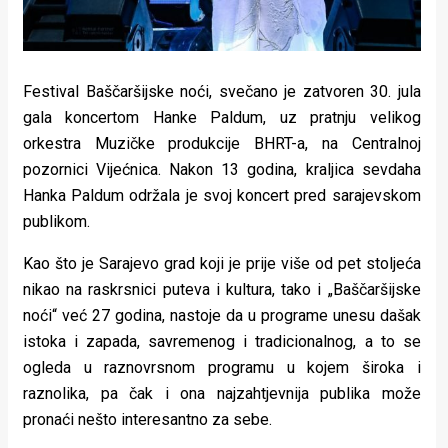
Festival Baščaršijske noći, svečano je zatvoren 30. jula
gala koncertom Hanke Paldum, uz pratnju velikog
orkestra Muzičke produkcije BHRT-a, na Centralnoj
pozornici Vijećnica. Nakon 13 godina, kraljica sevdaha
Hanka Paldum održala je svoj koncert pred sarajevskom
publikom.
Kao što je Sarajevo grad koji je prije više od pet stoljeća
nikao na raskrsnici puteva i kultura, tako i „Baščaršijske
noći“ već 27 godina, nastoje da u programe unesu dašak
istoka i zapada, savremenog i tradicionalnog, a to se
ogleda u raznovrsnom programu u kojem široka i
raznolika, pa čak i ona najzahtjevnija publika može
pronaći nešto interesantno za sebe.