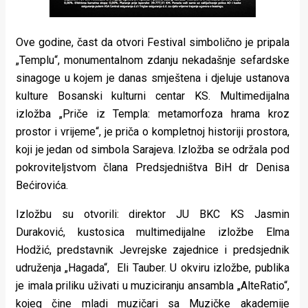
Ove godine, čast da otvori Festival simbolično je pripala
„Templu“, monumentalnom zdanju nekadašnje sefardske
sinagoge u kojem je danas smještena i djeluje ustanova
kulture Bosanski kulturni centar KS. Multimedijalna
izložba „Priče iz Templa: metamorfoza hrama kroz
prostor i vrijeme“, je priča o kompletnoj historiji prostora,
koji je jedan od simbola Sarajeva. Izložba se održala pod
pokroviteljstvom člana Predsjedništva BiH dr Denisa
Bećirovića.
Izložbu su otvorili: direktor JU BKC KS Jasmin
Duraković, kustosica multimedijalne izložbe Elma
Hodžić, predstavnik Jevrejske zajednice i predsjednik
udruženja „Hagada“, Eli Tauber. U okviru izložbe, publika
je imala priliku uživati u muziciranju ansambla „AlteRatio“,
kojeg čine mladi muzičari sa Muzičke akademije