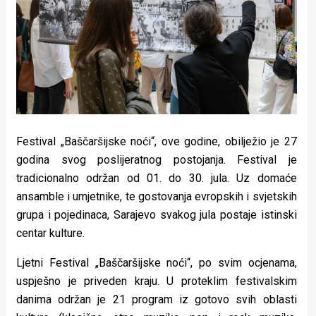
Lifestyle
Beauty
Fashion
Zdravlje
Za
Festival „Baščaršijske noći“, ove godine, obilježio je 27
stolom
godina svog poslijeratnog postojanja. Festival je
tradicionalno održan od 01. do 30. jula. Uz domaće
Život
ansamble i umjetnike, te gostovanja evropskih i svjetskih
u
grupa i pojedinaca, Sarajevo svakog jula postaje istinski
centar kulture.
pokretu
Ljetni Festival „Baščaršijske noći“, po svim ocjenama,
Ideje
uspješno je priveden kraju. U proteklim festivalskim
koje
danima održan je 21 program iz gotovo svih oblasti