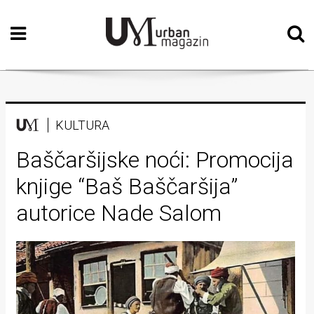
Početna
Vizualne
umjetnosti
Teatar
KULTURA
Književnost
Baščaršijske noći: Promocija
knjige “Baš Baščaršija”
Muzika
autorice Nade Salom
Film
Intervju
Kolumne
Kultura