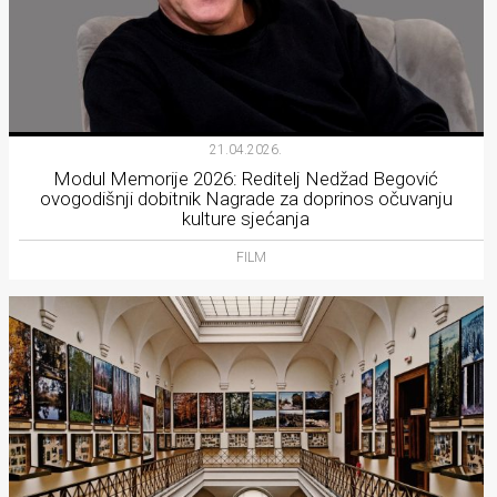
21.04.2026.
Modul Memorije 2026: Reditelj Nedžad Begović
ovogodišnji dobitnik Nagrade za doprinos očuvanju
kulture sjećanja
FILM