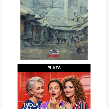
rade
Urban
Places
Aktivizam
Aktuelnosti
Promo
About
Urban
Magazin