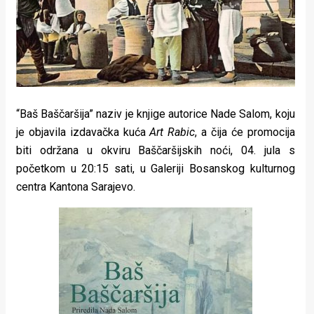
Lifestyle
Beauty
Fashion
Zdravlje
“Baš Baščaršija” naziv je knjige autorice Nade Salom, koju
Za
je objavila izdavačka kuća
Art Rabic
, a čija će promocija
biti održana u okviru Baščaršijskih noći, 04. jula s
stolom
početkom u 20:15 sati, u Galeriji Bosanskog kulturnog
Život
centra Kantona Sarajevo.
u
pokretu
Ideje
koje