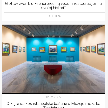
Giottov zvonik u Firenci pred najvećom restauracijom u
svojoj historiji
KULTURA
13.02.2026.
Otkrijte raskoš istanbulske baštine u Muzeju mozaika
Zeytinburnu