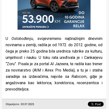
U
Oslobođenju
, svojevremeno najtiražnijim dnevnim
novinama u zemlji, radila je od 1972. do 2012. godine, od
čega je preko 25 godina bila urednica rubrike za kulturu,
umjetnost i nauku. U toku rata uređivala je i Cankarjevu
“Zoru”. Pisala je za portal
Al Jazeera
, te radila kao trener
za novinarstvo (AIM i Airex Pro Media), a tu je i stalna
saradnja sa izdavačima, najviše sa
Rabicom
, gdje je
angažovana kao lektorica, korektorica, recenzentica i
prevoditeljica.
Objavljeno: 03.07.2023.