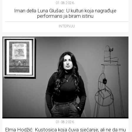
01.08.2026.
Iman della Luna Glušac: U kulturi koja nagrađuje
performans ja biram istinu
INTERVJU
01.08.2026.
Elma Hodžić: Kustosica koja čuva sjećanje, ali ne da mu