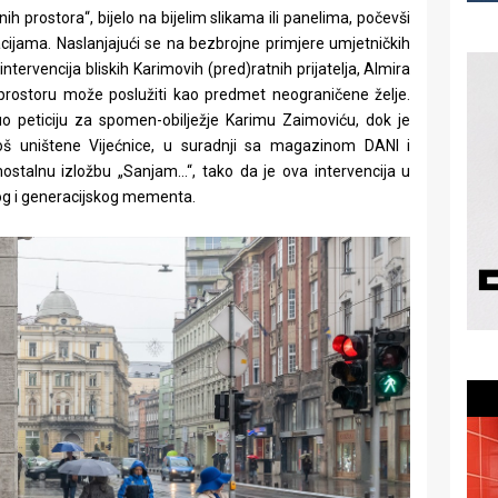
 prostora“, bijelo na bijelim slikama ili panelima, počevši
jama. Naslanjajući se na bezbrojne primjere umjetničkih
ntervencija bliskih Karimovih (pred)ratnih prijatelja, Almira
 prostoru može poslužiti kao predmet neograničene želje.
o peticiju za spomen-obilježje Karimu Zaimoviću, dok je
 još uništene Vijećnice, u suradnji sa magazinom DANI i
stalnu izložbu „Sanjam…“, tako da je ova intervencija u
nog i generacijskog mementa.