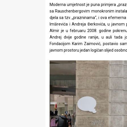
rade
Moderna umjetnost je puna primjera „praznih
sa Rauschenbergovim monokronim instalaci
Urban
djela sa tzv. „prazninama“, i ova efemerna i
Imširevića i Andreja Đerkovića, u javnom
Places
Almir je u februaru 2008. godine pokrenu
Andrej dvije godine ranije, u auli tada
Aktivizam
Fondacijom Karim Zaimović, postavio samo
Aktuelnosti
javnom prostoru jedan logičan slijed osob
Promo
About
Urban
Magazin