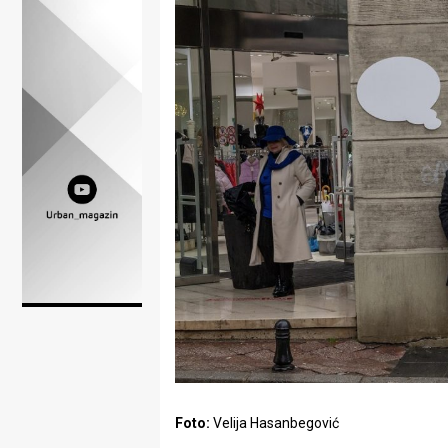
Lifestyle
Beauty
Fashion
Zdravlje
Za
stolom
Život
u
pokretu
Ideje
koje
Foto:
Velija Hasanbegović