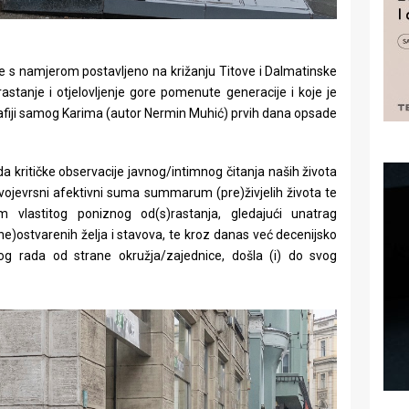
 s namjerom postavljeno na križanju Titove i Dalmatinske
stanje i otjelovljenje gore pomenute generacije i koje je
grafiji samog Karima (autor Nermin Muhić) prvih dana opsade
kritičke observacije javnog/intimnog čitanja naših života
 svojevrsni afektivni suma summarum (pre)živjelih života te
m vlastitog poniznog od(s)rastanja, gledajući unatrag
(ne)ostvarenih želja i stavova, te kroz danas već decenijsko
og rada od strane okružja/zajednice, došla (i) do svog