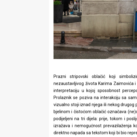
Prazni stripovski oblačić koji simboli
nezaustavljivog života Karima Zaimovića i
interpretaciju u kojoj sposobnost perce
Prolaznik se poziva na interakciju sa sami
vizualno stoji iznad njega ili nekog drugog
bjelinom i čistoćom oblačić označava (ne)os
podijeljeni na tri dijela: prije, tokom i pos
izražava i nemogućnost prevazilaženja k
direktno napada sa tekstom koji bi bio repre