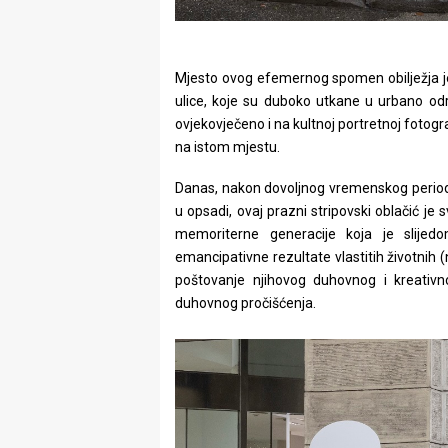
Mjesto ovog efemernog spomen obilježja je
ulice, koje su duboko utkane u urbano odra
ovjekovječeno i na kultnoj portretnoj foto
na istom mjestu.
Danas, nakon dovoljnog vremenskog perioda 
u opsadi, ovaj prazni stripovski oblačić je
memoriterne generacije koja je slijedo
emancipativne rezultate vlastitih životnih 
poštovanje njihovog duhovnog i kreativn
duhovnog pročišćenja.