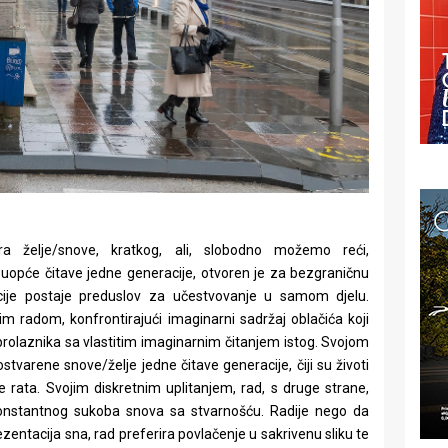
zira želje/snove, kratkog, ali, slobodno možemo reći,
 uopće čitave jedne generacije, otvoren je za bezgraničnu
pcije postaje preduslov za učestvovanje u samom djelu.
m radom, konfrontirajući imaginarni sadržaj oblačića koji
 prolaznika sa vlastitim imaginarnim čitanjem istog. Svojom
tvarene snove/želje jedne čitave generacije, čiji su životi
lije rata. Svojim diskretnim uplitanjem, rad, s druge strane,
onstantnog sukoba snova sa stvarnošću. Radije nego da
zentacija sna, rad preferira povlačenje u sakrivenu sliku te