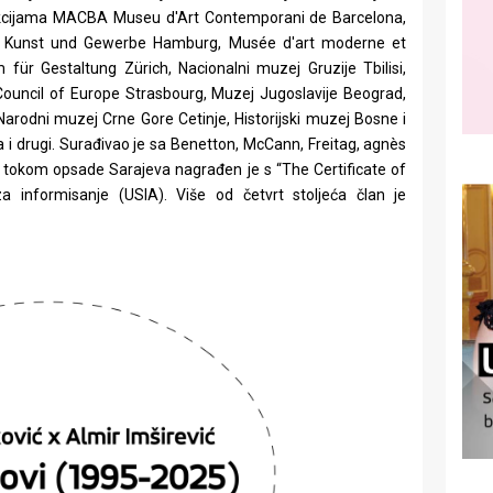
kcijama MACBA Museu d'Art Contemporani de Barcelona,
r Kunst und Gewerbe Hamburg, Musée d'art moderne et
 Gestaltung Zürich, Nacionalni muzej Gruzije Tbilisi,
Council of Europe Strasbourg, Muzej Jugoslavije Beograd,
Narodni muzej Crne Gore Cetinje, Historijski muzej Bosne i
 i drugi. Surađivao je sa Benetton, McCann, Freitag, agnès
e tokom opsade Sarajeva nagrađen je s “The Certificate of
a informisanje (USIA). Više od četvrt stoljeća član je