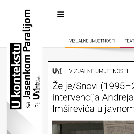
Početna
Vizualne
umjetnosti
VIZUALNE UMJETNOSTI
TEA
Teatar
Književnost
VIZUALNE UMJETNOSTI
Muzika
Želje/Snovi (1995–
Film
intervencija Andreja
Intervju
Imširevića u javno
Kolumne
Kultura