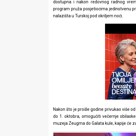
dostupna i nakon redovnog radnog vreme
rade
program pruža posjetiocima jedinstvenu pri
nalazišta u Turskoj pod okriljem noći.
Urban
Places
Aktivizam
Aktuelnosti
Promo
About
Urban
Magazin
Nakon što je prošle godine privukao više od 
do 1. oktobra, omogućiti večernje obilask
muzeja Zeugma do Galata kule, kapije će za 