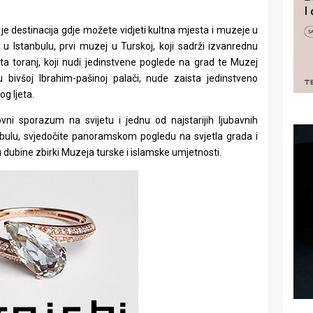
a je destinacija gdje možete vidjeti kultna mjesta i muzeje u
 Istanbulu, prvi muzej u Turskoj, koji sadrži izvanrednu
alata toranj, koji nudi jedinstvene poglede na grad te Muzej
 bivšoj Ibrahim-pašinoj palači, nude zaista jedinstveno
g ljeta.
ovni sporazum na svijetu i jednu od najstarijih ljubavnih
ulu, svjedočite panoramskom pogledu na svjetla grada i
 u dubine zbirki Muzeja turske i islamske umjetnosti.