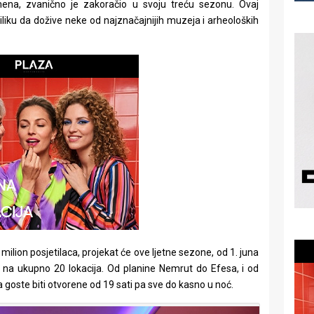
na, zvanično je zakoračio u svoju treću sezonu. Ovaj
liku da dožive neke od najznačajnijih muzeja i arheoloških
milion posjetilaca, projekat će ove ljetne sezone, od 1. juna
e na ukupno 20 lokacija. Od planine Nemrut do Efesa, i od
goste biti otvorene od 19 sati pa sve do kasno u noć.