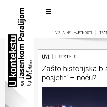
Početna
Vizualne
umjetnosti
VIZUALNE UMJETNOSTI
TEA
Teatar
Književnost
LIFESTYLE
Muzika
Zašto historijska b
Film
posjetiti – noću?
Intervju
Kolumne
Kultura