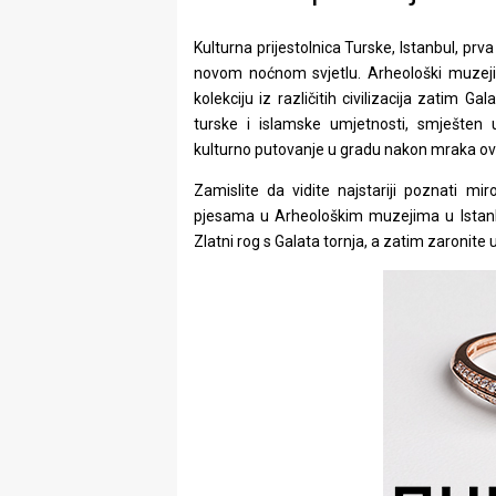
Kulturna prijestolnica Turske, Istanbul, prv
novom noćnom svjetlu. Arheološki muzeji u
kolekciju iz različitih civilizacija zatim G
turske i islamske umjetnosti, smješten u
kulturno putovanje u gradu nakon mraka ovo
Zamislite da vidite najstariji poznati mir
pjesama u Arheološkim muzejima u Istanb
Zlatni rog s Galata tornja, a zatim zaronite