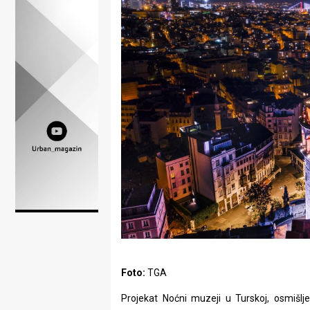
Lifestyle
Beauty
Fashion
Zdravlje
Za
stolom
Život
u
pokretu
Ideje
Foto:
TGA
koje
Projekat Noćni muzeji u Turskoj, osmišl