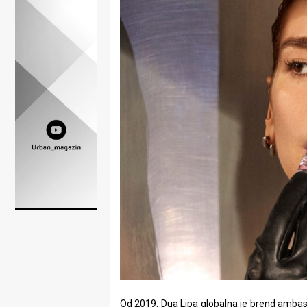
Lifestyle
Beauty
Fashion
Zdravlje
Za
stolom
Život
u
pokretu
Ideje
koje
Od 2019. Dua Lipa globalna je brend ambasa