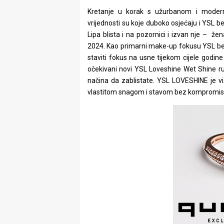
Kretanje u korak s užurbanom i moder
vrijednosti su koje duboko osjećaju i YSL 
Lipa blista i na pozornici i izvan nje – že
2024. Kao primarni make-up fokusu YSL beau
staviti fokus na usne tijekom cijele godin
očekivani novi YSL Loveshine Wet Shine r
načina da zablistate. YSL LOVESHINE je viš
vlastitom snagom i stavom bez kompromis