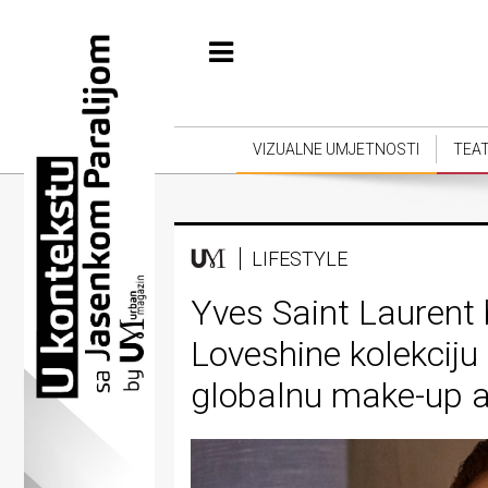
Početna
Vizualne
umjetnosti
VIZUALNE UMJETNOSTI
TEA
Teatar
Književnost
LIFESTYLE
Muzika
Yves Saint Laurent 
Film
Loveshine kolekciju
Intervju
globalnu make-up 
Kolumne
Kultura