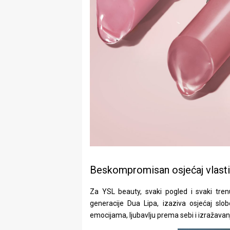
Beskompromisan osjećaj vlastit
Za YSL beauty, svaki pogled i svaki trenut
generacije Dua Lipa, izaziva osjećaj sl
emocijama, ljubavlju prema sebi i izražavan