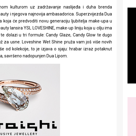
nom kulturom uz zadržavanje naslijeđa i duha brenda
beauty i njegova najnovija ambasadorica. Superzvijezda Dua
na koja će predvoditi novu generaciju ljubitelja make-upa u
ty lansira YSL LOVESHINE, make-up liniju koja u cilju ima
e te dolazi u tri formule: Candy Glaze, Candy Glow te dugo
už za usne. Loveshine Wet Shine pruža vam još više novih
e od kolekcije, to je izjava o sjaju: hrabar izraz potaknut
a, savršeno nadopunjen Dua Lipom.