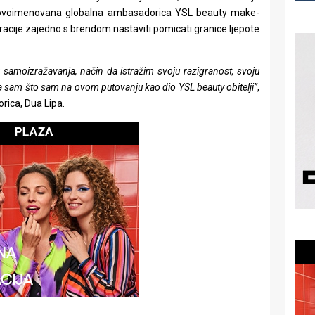
 novoimenovana globalna ambasadorica YSL beauty make-
eracije zajedno s brendom nastaviti pomicati granice ljepote
 samoizražavanja, način da istražim svoju razigranost, svoju
na sam što sam na ovom putovanju kao dio YSL beauty obitelji”
,
rica, Dua Lipa.