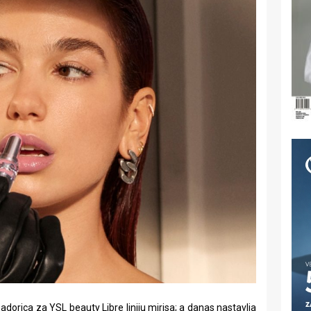
dorica za YSL beauty Libre liniju mirisa; a danas nastavlja