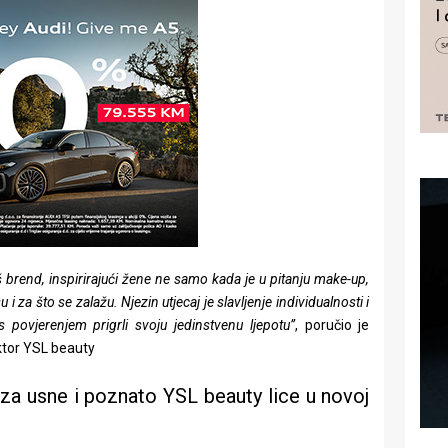
š brend, inspirirajući žene ne samo kada je u pitanju make-up,
 i za što se zalažu. Njezin utjecaj je slavljenje individualnosti i
 povjerenjem prigrli svoju jedinstvenu ljepotu”
, poručio je
ktor YSL beauty
za usne i poznato YSL beauty lice u novoj