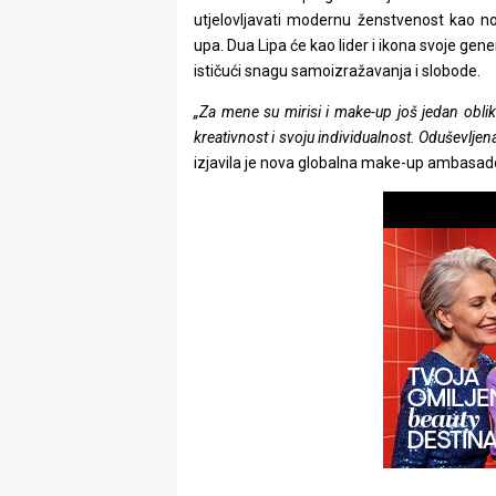
rade
utjelovljavati modernu ženstvenost kao
upa. Dua Lipa će kao lider i ikona svoje gen
Urban
ističući snagu samoizražavanja i slobode.
Places
„Za mene su mirisi i make-up još jedan oblik
kreativnost i svoju individualnost. Oduševlje
Aktivizam
izjavila je nova globalna make-up ambasado
Aktuelnosti
Promo
About
Urban
Magazin