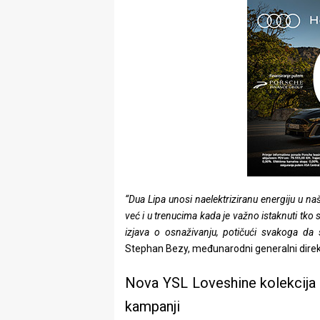
“Dua Lipa unosi naelektriziranu energiju u na
već i u trenucima kada je važno istaknuti tko su
izjava o osnaživanju, potičući svakoga da s
Stephan Bezy, međunarodni generalni dire
Nova YSL Loveshine kolekcija 
kampanji