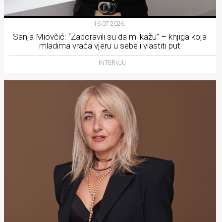
16.07.2026.
Sanja Miovčić: “Zaboravili su da mi kažu” – knjiga koja
mladima vraća vjeru u sebe i vlastiti put
INTERVJU