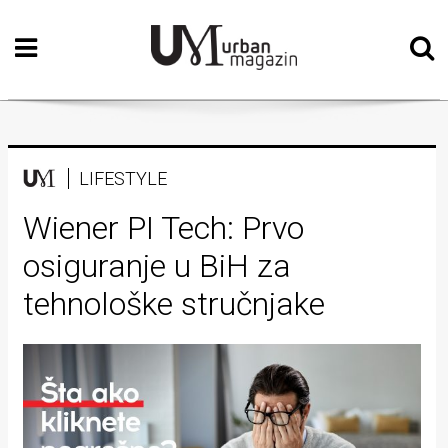
Početna
Vizualne
umjetnosti
Teatar
LIFESTYLE
Književnost
Wiener PI Tech: Prvo
osiguranje u BiH za
Muzika
tehnološke stručnjake
Film
Intervju
Kolumne
Kultura