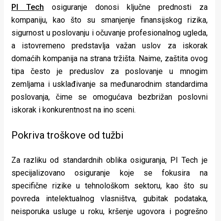
PI Tech
osiguranje donosi ključne prednosti za
rade
kompaniju, kao što su smanjenje finansijskog rizika,
Urban
sigurnost u poslovanju i očuvanje profesionalnog ugleda,
a istovremeno predstavlja važan uslov za iskorak
Places
domaćih kompanija na strana tržišta. Naime, zaštita ovog
Aktivizam
tipa često je preduslov za poslovanje u mnogim
zemljama i usklađivanje sa međunarodnim standardima
Aktuelnosti
poslovanja, čime se omogućava bezbrižan poslovni
Promo
iskorak i konkurentnost na ino sceni.
About
Pokriva troškove od tužbi
Urban
Za razliku od standardnih oblika osiguranja, PI Tech je
Magazin
specijalizovano osiguranje koje se fokusira na
specifične rizike u tehnološkom sektoru, kao što su
povreda intelektualnog vlasništva, gubitak podataka,
neisporuka usluge u roku, kršenje ugovora i pogrešno