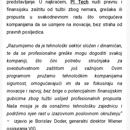
predstavljanje. U najkraćem,
PI Tech
nudi pravnu i
finansijsku zaštitu od tužbi zbog nemara, grešaka ili
propusta u svakodnevnom radu što omogućava
kompanijama da se usmjere na inovacije, bez straha od
pravnih posljedica.
„Razumijemo da je tehnološki sektor složen i dinamičan,
te da se profesionalne greške mogu dogoditi svakoj
kompaniji, što čini potrebu stručnjaka za
sveobuhvatnom zaštitom još važnijom. Ovim
programom pružamo tehnološkim kompanijama
sigurnost, omogućavajući im da se fokusiraju na
inovacije i razvoj, bez brige o potencijalnim finansijskim
gubicima zbog tužbi uslijed profesionalnih propusta.
Naša misija je da osnažimo tehnološku zajednicu i
podržimo njen rast u izazovnom poslovnom okruženju“
–
izjavio je Borislav Doder, generalni direktor Wiener
osiguranja VIG.