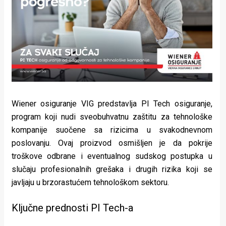
Lifestyle
Beauty
Fashion
Zdravlje
Za
Wiener osiguranje VIG predstavlja PI Tech osiguranje,
stolom
program koji nudi sveobuhvatnu zaštitu za tehnološke
kompanije suočene sa rizicima u svakodnevnom
Život
poslovanju. Ovaj proizvod osmišljen je da pokrije
u
troškove odbrane i eventualnog sudskog postupka u
slučaju profesionalnih grešaka i drugih rizika koji se
pokretu
javljaju u brzorastućem tehnološkom sektoru.
Ideje
Ključne prednosti PI Tech-a
koje