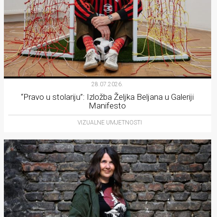
28.07.2026.
“Pravo u stolariju”: Izložba Željka Beljana u Galeriji
Manifesto
VIZUALNE UMJETNOSTI