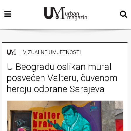
Početna
Vizualne
umjetnosti
Teatar
VIZUALNE UMJETNOSTI
Književnost
U Beogradu oslikan mural
posvećen Valteru, čuvenom
Muzika
heroju odbrane Sarajeva
Film
Intervju
Kolumne
Kultura