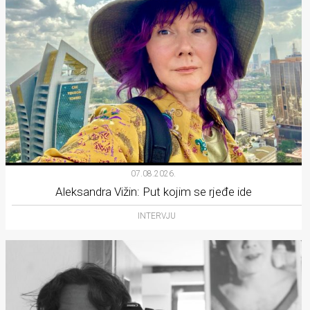
07.08.2026.
Aleksandra Vižin: Put kojim se rjeđe ide
INTERVJU