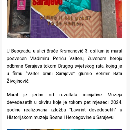
Lifestyle
Beauty
Fashion
Zdravlje
U Beogradu, u ulici Braće Krsmanović 3, oslikan je mural
Za
posvećen Vladimiru Periću Valteru, čuvenom heroju
stolom
odbrane Sarajeva tokom Drugog svjetskog rata, kojeg je
u filmu “Valter brani Sarajevo” glumio Velimir Bata
Život
Živojinović.
u
Mural je jedan od rezultata inicijative Muzeja
pokretu
devedesetih u okviru koje je tokom pet mjeseci 2024.
godine realizovana izložba
“Lavirint devedesetih” u
Ideje
Historijskom muzeju Bosne i Hercegovine u Sarajevu.
koje