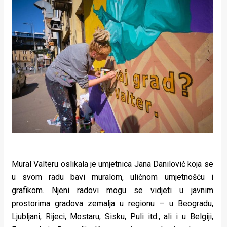
rade
Urban
Places
Aktivizam
Aktuelnosti
Promo
About
Urban
Mural Valteru oslikala je umjetnica Jana Danilović koja se
Magazin
u svom radu bavi muralom, uličnom umjetnošću i
grafikom. Njeni radovi mogu se vidjeti u javnim
prostorima gradova zemalja u regionu – u Beogradu,
Ljubljani, Rijeci, Mostaru, Sisku, Puli itd., ali i u Belgiji,