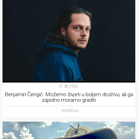
07.08.2026.
Benjamin Čengić: Možemo živjeti u boljem društvu, ali ga
zajedno moramo graditi
INTERVJU