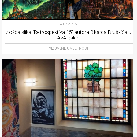
14.07.2026.
Izložba slika “Retrospektiva 15” autora Rikarda Druškića u
JAVA galeriji
VIZUALNE UMJETNOSTI