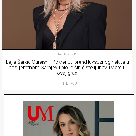
14.07.2026.
Lejla Šarkić Quraishi: Pokrenuti brend luksuznog nakita u
poslijeratnom Sarajevu bio je čin čiste ljubavi i vjere u
ovaj grad
INTERVJU