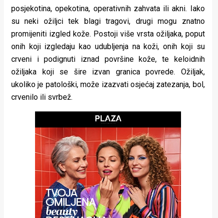
rade
posjekotina, opekotina, operativnih zahvata ili akni. Iako
su neki ožiljci tek blagi tragovi, drugi mogu znatno
Urban
promijeniti izgled kože. Postoji više vrsta ožiljaka, poput
onih koji izgledaju kao udubljenja na koži, onih koji su
Places
crveni i podignuti iznad površine kože, te keloidnih
Aktivizam
ožiljaka koji se šire izvan granica povrede. Ožiljak,
ukoliko je patološki, može izazvati osjećaj zatezanja, bol,
Aktuelnosti
crvenilo ili svrbež.
Promo
About
Urban
Magazin