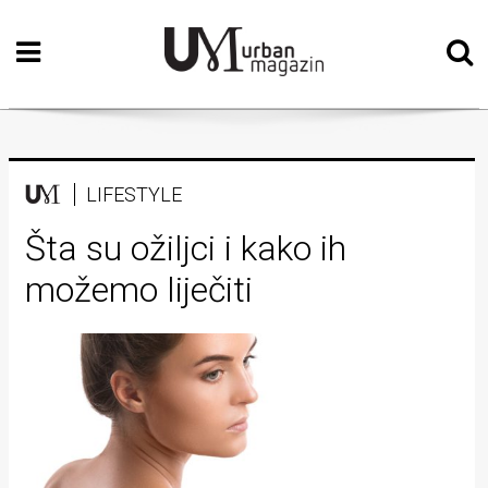
Početna
Vizualne
umjetnosti
Teatar
LIFESTYLE
Književnost
Šta su ožiljci i kako ih
možemo liječiti
Muzika
Film
Intervju
Kolumne
Kultura