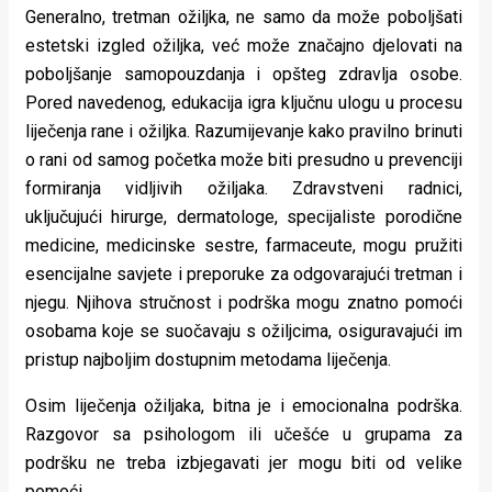
Generalno, tretman ožiljka, ne samo da može poboljšati
estetski izgled ožiljka, već može značajno djelovati na
poboljšanje samopouzdanja i opšteg zdravlja osobe.
Pored navedenog, edukacija igra ključnu ulogu u procesu
liječenja rane i ožiljka. Razumijevanje kako pravilno brinuti
o rani od samog početka može biti presudno u prevenciji
formiranja vidljivih ožiljaka. Zdravstveni radnici,
uključujući hirurge, dermatologe, specijaliste porodične
medicine, medicinske sestre, farmaceute, mogu pružiti
esencijalne savjete i preporuke za odgovarajući tretman i
njegu. Njihova stručnost i podrška mogu znatno pomoći
osobama koje se suočavaju s ožiljcima, osiguravajući im
pristup najboljim dostupnim metodama liječenja.
Osim liječenja ožiljaka, bitna je i emocionalna podrška.
Razgovor sa psihologom ili učešće u grupama za
podršku ne treba izbjegavati jer mogu biti od velike
pomoći.