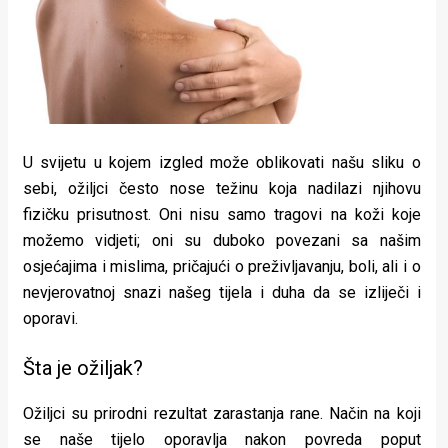
Lifestyle
Beauty
Fashion
Zdravlje
U svijetu u kojem izgled može oblikovati našu sliku o
Za
sebi, ožiljci često nose težinu koja nadilazi njihovu
fizičku prisutnost. Oni nisu samo tragovi na koži koje
stolom
možemo vidjeti; oni su duboko povezani sa našim
Život
osjećajima i mislima, pričajući o preživljavanju, boli, ali i o
nevjerovatnoj snazi našeg tijela i duha da se izliječi i
u
oporavi.
pokretu
Šta je ožiljak?
Ideje
Ožiljci su prirodni rezultat zarastanja rane. Način na koji
koje
se naše tijelo oporavlja nakon povreda poput