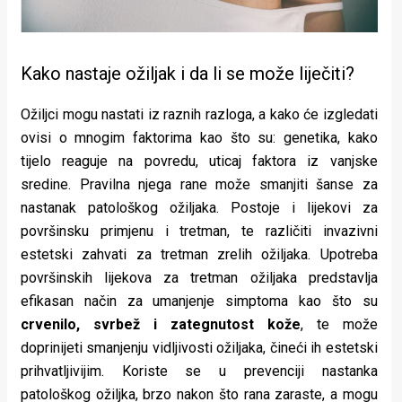
Kako nastaje ožiljak i da li se može liječiti?
Ožiljci mogu nastati iz raznih razloga, a kako će izgledati
ovisi o mnogim faktorima kao što su: genetika, kako
tijelo reaguje na povredu, uticaj faktora iz vanjske
sredine. Pravilna njega rane može smanjiti šanse za
nastanak patološkog ožiljaka. Postoje i lijekovi za
površinsku primjenu i tretman, te različiti invazivni
estetski zahvati za tretman zrelih ožiljaka. Upotreba
površinskih lijekova za tretman ožiljaka predstavlja
efikasan način za umanjenje simptoma kao što su
crvenilo, svrbež i zategnutost kože
, te može
doprinijeti smanjenju vidljivosti ožiljaka, čineći ih estetski
prihvatljivijim. Koriste se u prevenciji nastanka
patološkog ožiljka, brzo nakon što rana zaraste, a mogu