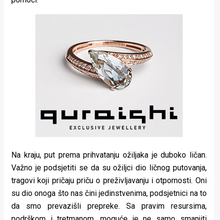
Na kraju, put prema prihvatanju ožiljaka je duboko ličan.
Važno je podsjetiti se da su ožiljci dio ličnog putovanja,
tragovi koji pričaju priču o preživljavanju i otpornosti. Oni
su dio onoga što nas čini jedinstvenima, podsjetnici na to
da smo prevazišli prepreke. Sa pravim resursima,
podrškom i tretmanom, moguće je ne samo smanjiti