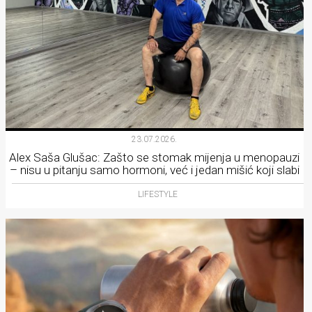
23.07.2026.
Alex Saša Glušac: Zašto se stomak mijenja u menopauzi
– nisu u pitanju samo hormoni, već i jedan mišić koji slabi
LIFESTYLE