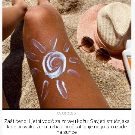
05.08.2026.
Zaštićeno: Ljetni vodič za zdravu kožu: Savjeti stručnjaka
koje bi svaka žena trebala pročitati prije nego što izađe
na sunce