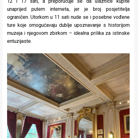
12 i 17 sati, a preporučuje se da ulaznice kupite
unaprijed putem interneta, jer je broj posjetitelja
ograničen. Utorkom u 11 sati nude se i posebne vođene
ture koje omogućavaju dublje upoznavanje s historijom
muzeja i njegovom zbirkom – idealna prilika za istinske
entuzijaste.