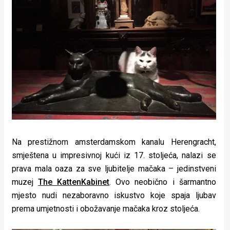
Lifestyle
Beauty
Fashion
Zdravlje
Za
stolom
Život
Na prestižnom amsterdamskom kanalu Herengracht,
u
smještena u impresivnoj kući iz 17. stoljeća, nalazi se
prava mala oaza za sve ljubitelje mačaka – jedinstveni
pokretu
muzej
The KattenKabinet
. Ovo neobično i šarmantno
mjesto nudi nezaboravno iskustvo koje spaja ljubav
Ideje
prema umjetnosti i obožavanje mačaka kroz stoljeća.
koje