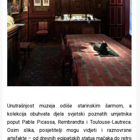
Unutrašnjost muzeja odiše starinskim šarmom, a
kolekcija obuhvata djela svjetski poznatih umjetnika
poput Pabla Picassa, Rembrandta i Toulouse-Lautreca.
Osim slika, posjetitelji mogu vidjeti i raznovrsne
artefakte – od drevnih egipatskih statua mačaka do retro