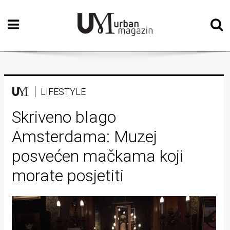
Početna
Vizualne
umjetnosti
Teatar
LIFESTYLE
Književnost
Skriveno blago
Amsterdama: Muzej
Muzika
posvećen mačkama koji
Film
morate posjetiti
Intervju
Kolumne
Kultura