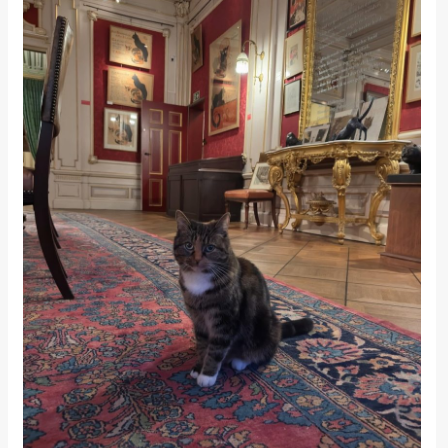
rade
Urban
Places
Aktivizam
Aktuelnosti
Promo
About
Urban
Magazin