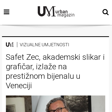
Početna
Vizualne
umjetnosti
Teatar
VIZUALNE UMJETNOSTI
Književnost
Safet Zec, akademski slikar i
grafičar, izlaže na
Muzika
prestižnom bijenalu u
Film
Veneciji
Intervju
Kolumne
Kultura