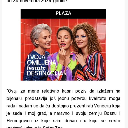
do 24. novembra 2024. godine.
rade
Urban
Places
Aktivizam
Aktuelnosti
Promo
About
Urban
“Ovaj, za mene relativno kasni poziv da izlažem na
Magazin
bijenalu, predstavlja još jednu potvrdu kvalitete moga
rada i nadam se da ću dostojno prezentirati Veneciju koja
je sada i moj grad, a naravno i svoju zemlju Bosnu i
Hercegovinu iz koje sam došao i u koju se često