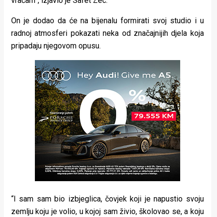
vraćam”, izjavio je Safet Zec.
On je dodao da će na bijenalu formirati svoj studio i u
radnoj atmosferi pokazati neka od značajnijih djela koja
pripadaju njegovom opusu.
“I sam sam bio izbjeglica, čovjek koji je napustio svoju
zemlju koju je volio, u kojoj sam živio, školovao se, a koju