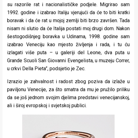
su razorile rat i nacionalističke podjele. Migrirao sam
1992. godine i izabrao Italiju vjerujući da će to biti kratki
boravak i da će rat u mojoj zemlji biti brzo završen. Tada
nisam ni slutio da će Italija postati moj drugi dom. Nakon
šestogodišnjeg boravka u Udinama, 1998. godine sam
izabrao Veneciju kao mjesto življenja i rada, i tu ću
izlagati više puta – u galeriji del Leone, dva puta u
Grande Scuoli San Giovanni Evengelista, u muzeju Correr,
u crkvi Della Pieta”, podsjetio je Zec.
Izrazio je zahvalnost i radost zbog poziva da izlaže u
paviljonu Venecije, za što smatra da mu je pružilo priliku
da se još jednom svojim djelima predstavi venecijanskoj,
ali i široj evropskoj i svjetskoj publici.