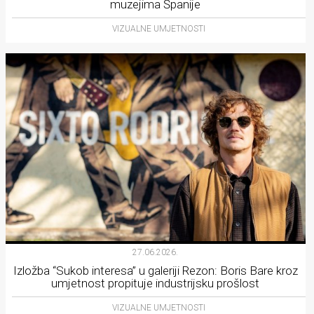
muzejima Španije
VIZUALNE UMJETNOSTI
27.06.2026.
Izložba “Sukob interesa” u galeriji Rezon: Boris Bare kroz
umjetnost propituje industrijsku prošlost
VIZUALNE UMJETNOSTI