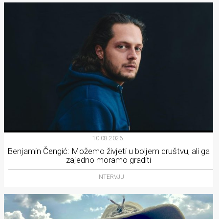
10.08.2026.
Benjamin Čengić: Možemo živjeti u boljem društvu, ali ga
zajedno moramo graditi
INTERVJU