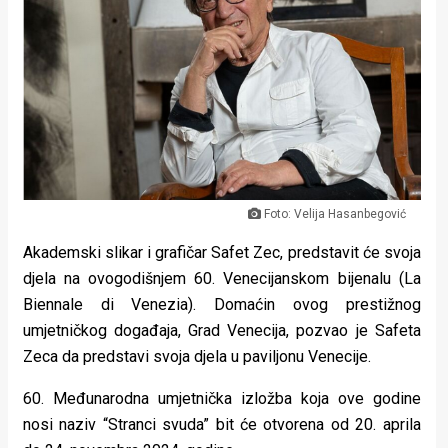
Lifestyle
Beauty
Fashion
Zdravlje
Za
Foto: Velija Hasanbegović
stolom
Akademski slikar i grafičar Safet Zec, predstavit će svoja
Život
djela na ovogodišnjem 60. Venecijanskom bijenalu (La
u
Biennale di Venezia). Domaćin ovog prestižnog
umjetničkog događaja, Grad Venecija, pozvao je Safeta
pokretu
Zeca da predstavi svoja djela u paviljonu Venecije.
Ideje
60.⁠ ⁠Međunarodna umjetnička izložba koja ove godine
koje
nosi naziv “Stranci svuda” bit će otvorena od 20. aprila