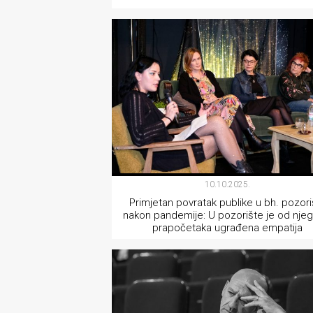
rade
TEATAR
Urban
Places
Aktivizam
Aktuelnosti
Promo
About
10.10.2025.
Primjetan povratak publike u bh. pozori
Urban
nakon pandemije: U pozorište je od njeg
prapočetaka ugrađena empatija
Magazin
TEATAR