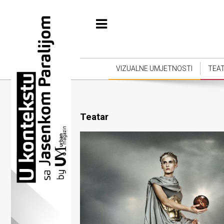
Početna
Vizualne
umjetnosti
VIZUALNE UMJETNOSTI
TEA
Teatar
Književnost
Teatar
Muzika
Film
Intervju
Kolumne
Kultura