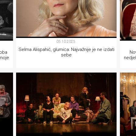
05.10.2025.
Selma Alispahić, glumica: Najvažnije je ne izdati
roba
Nov
sebe
 moje
nedjel
INTERVJU