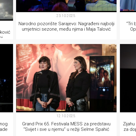
23.10.2025.
Narodno pozorište Sarajevo: Nagrađeni najbolji
“Tri
umjetnici sezone, među njima i Maja Talović
Ope
ković
ni
TEATAR
12.10.2025.
tnog
Grand Prix 65. Festivala MESS za predstavu
Zijahu
rade
“Svijet i sve u njemu” u režiji Selme Spahić
za do