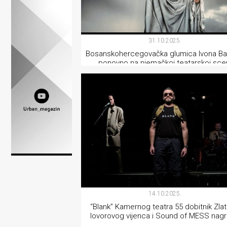
Lifestyle
Beauty
31.10.2025.
Fashion
Bosanskohercegovačka glumica Ivona Ba
ponovno na njemačkoj teatarskoj sce
Zdravlje
Za
TEATAR
stolom
Život
u
pokretu
Ideje
14.10.2025.
“Blank” Kamernog teatra 55 dobitnik Zla
koje
lovorovog vijenca i Sound of MESS nag