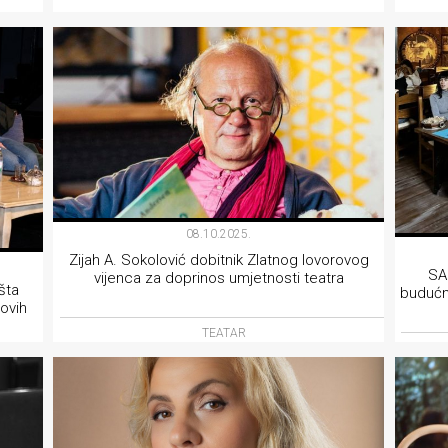
TEATAR
08.10.2025.
Zijah A. Sokolović dobitnik Zlatnog lovorovog
SA
vijenca za doprinos umjetnosti teatra
šta
budućno
ovih
TEATAR