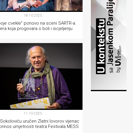
18.10.2025.
 boje cvekle” ponovo na sceni SARTR-a:
ra koja progovara o boli i iscjeljenju
TEATAR
11.10.2025.
 Sokoloviću uručen Zlatni lovorov vijenac
prinos umjetnosti teatra Festivala MESS