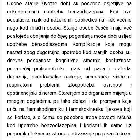
Osobe starije životne dobi su posebno osjetljive na
nekontrolisanu upotrebu benzodiazepina. Kod ove
populacije, rizik od neželjenih posljedica na lijek veći je
nego kod mlađih osoba. Starije osobe češće imaju već
postojeća oboljenja do čijeg pogoršanja može doći usljed
upotrebe benzodiazepina. Komplikacije koje mogu
nastati zbog dugotrajne upotrebe kod starijih osoba su:
dnevna pospanost, kognitivne smetnje, konfuznost,
poremećaj psihomotorike, rizik od pada i ozljeda,
depresija, paradoksalne reakcije, amnestički sindrom,
respiratorni problemi, zloupotreba, ovisnost i
apstinencijski sindrom. Starenjem se organizam mijenja u
mnogim pogledima, pa tako dolazi i do promjena koje
utiču na farmakodinamiku i farmakokinetiku lijekova koji
se koriste, a o čemu se posebno treba povesti računa
kod upotrebe benzodiazepina i koristiti ih samo uz
preporuku ljekara uz strogo pridržavanje propisanih doza.