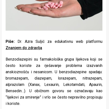
Lifestyle
Beauty
Fashion
Zdravlje
Piše:
Dr. Azra Suljić za edukativnu web platformu
Za
Znanjem do zdravlja
stolom
Benzodiazepini su farmakološka grupa lijekova koji se
Život
često koriste za rješavanje problema izazvanih
anskioznošću i nesanicom. U benzodiazepine spadaju:
u
bromazepam, diazepam, lorazepam, nitrazepam,
pokretu
alprazolam (Xanax, Lexaurin, Lekotamdati, Apaurin,
Bensedin…). U običnom govoru se označavaju kao
Ideje
“lijekovi za smirenje” i vrlo se često nepravilno propisuju
koje
i koriste.