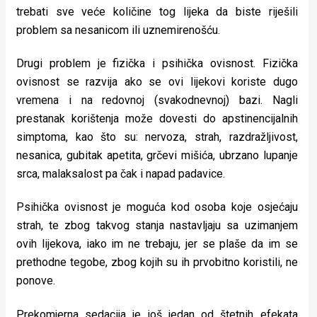
trebati sve veće količine tog lijeka da biste riješili
problem sa nesanicom ili uznemirenošću.
Drugi problem je fizička i psihička ovisnost. Fizička
ovisnost se razvija ako se ovi lijekovi koriste dugo
vremena i na redovnoj (svakodnevnoj) bazi. Nagli
prestanak korištenja može dovesti do apstinencijalnih
simptoma, kao što su: nervoza, strah, razdražljivost,
nesanica, gubitak apetita, grčevi mišića, ubrzano lupanje
srca, malaksalost pa čak i napad padavice.
Psihička ovisnost je moguća kod osoba koje osjećaju
strah, te zbog takvog stanja nastavljaju sa uzimanjem
ovih lijekova, iako im ne trebaju, jer se plaše da im se
prethodne tegobe, zbog kojih su ih prvobitno koristili, ne
ponove.
Prekomjerna sedacija je još jedan od štetnih efekata