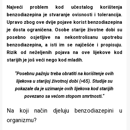
rade
Najveći problem kod učestalog korištenja
benzodiazepina je stvaranje ovisnosti i tolerancija.
Urban
Upravo zbog ove dvije pojave korist benzodiazepina
Places
je dosta ograničena. Osobe starije životne dobi su
posebno osjetljive na nekontrolisanu upotrebu
Aktivizam
benzodiazepina, a isti im se najčešće i propisuju.
Aktuelnosti
Rizik od neželjenih pojava na ove lijekove kod
starijih je još veći nego kod mladih.
Promo
“Posebnu pažnju treba obratiti na korištenje ovih
About
lijekova u starijoj životnoj dobi (>65). Studije su
Urban
pokazale da je uzimanje ovih lijekova kod starijih
povezano sa većom stopom smrtnosti.“
Magazin
Na koji način djeluju benzodiazepini u
organizmu?