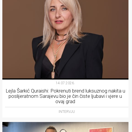
14.07.2026.
Lejla Šarkić Quraishi: Pokrenuti brend luksuznog nakita u
poslijeratnom Sarajevu bio je čin čiste ljubavi i vjere u
ovaj grad
INTERVJU