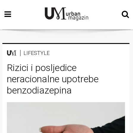
Početna
Vizualne
umjetnosti
Teatar
LIFESTYLE
Književnost
Rizici i posljedice
neracionalne upotrebe
Muzika
benzodiazepina
Film
Intervju
Kolumne
Kultura