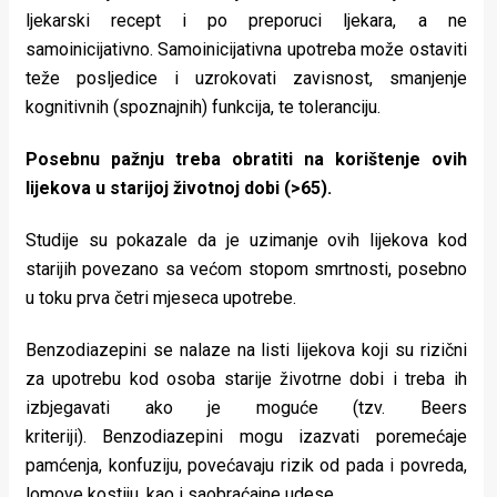
ljekarski recept i po preporuci ljekara, a ne
samoinicijativno. Samoinicijativna upotreba može ostaviti
teže posljedice i uzrokovati zavisnost, smanjenje
kognitivnih (spoznajnih) funkcija, te toleranciju.
Posebnu pažnju treba obratiti na korištenje ovih
lijekova u starijoj životnoj dobi (>65).
Studije su pokazale da je uzimanje ovih lijekova kod
starijih povezano sa većom stopom smrtnosti, posebno
u toku prva četri mjeseca upotrebe.
Benzodiazepini se nalaze na listi lijekova koji su rizični
za upotrebu kod osoba starije životrne dobi i treba ih
izbjegavati ako je moguće (tzv. Beers
kriteriji). Benzodiazepini mogu izazvati poremećaje
pamćenja, konfuziju, povećavaju rizik od pada i povreda,
lomove kostiju, kao i saobraćajne udese.