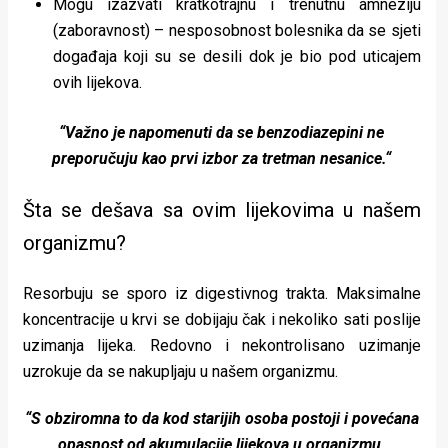
Mogu izazvati kratkotrajnu i trenutnu amneziju
(zaboravnost) – nesposobnost bolesnika da se sjeti
događaja koji su se desili dok je bio pod uticajem
ovih lijekova.
“Važno je napomenuti da se benzodiazepini ne
preporučuju kao prvi izbor za tretman nesanice.“
Šta se dešava sa ovim lijekovima u našem
organizmu?
Resorbuju se sporo iz digestivnog trakta. Maksimalne
koncentracije u krvi se dobijaju čak i nekoliko sati poslije
uzimanja lijeka. Redovno i nekontrolisano uzimanje
uzrokuje da se nakupljaju u našem organizmu.
“S obziromna to da kod starijih osoba postoji i povećana
opasnost od akumulacije lijekova u organizmu,