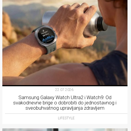
22.07.2026.
Samsung Galaxy Watch Ultra2 i Watch9: Od
svakodnevne brige o dobrobiti do jednostavnog i
sveobuhvatnog upravljanja zdravljem
LIFESTYLE